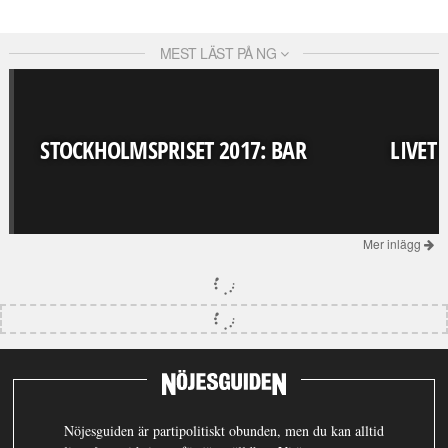
MEST LÄST PÅ NG
STOCKHOLMSPRISET 2017: BAR
LIVET
Mer inlägg
Nöjesguiden är partipolitiskt obunden, men du kan alltid