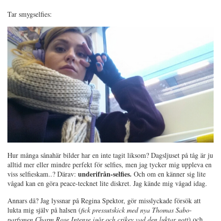
Tar smygselfies:
Hur många sånahär bilder har en inte tagit liksom? Dagsljuset på tåg är ju
alltid mer eller mindre perfekt för selfies, men jag tycker mig uppleva en
underifrån-selfies.
viss selfieskam..? Därav:
Och om en känner sig lite
vågad kan en göra peace-tecknet lite diskret. Jag kände mig vågad idag.
Annars då? Jag lyssnar på Regina Spektor, gör misslyckade försök att
lukta mig själv på halsen (
fick pressutskick med nya Thomas Sabo-
parfymen Charm Rose Intense igår och crikey vad den luktar gott
) och