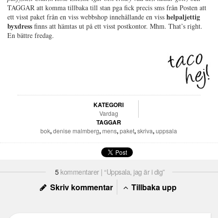
TAGGAR att komma tillbaka till stan pga fick precis sms från Posten att
helpaljettig
ett visst paket från en viss webbshop innehållande en viss
byxdress
finns att hämtas ut på ett visst postkontor. Mhm. That’s right.
En bättre fredag.
KATEGORI
Vardag
TAGGAR
bok
,
denise malmberg
,
mens
,
paket
,
skriva
,
uppsala
5
kommentarer | “Uppsala, jag är i dig”
Skriv kommentar
Tillbaka upp