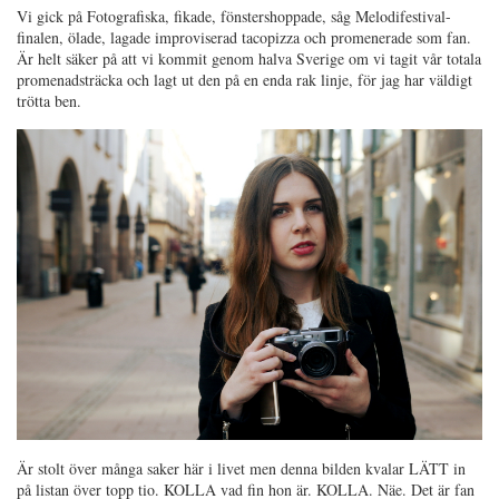
Vi gick på Fotografiska, fikade, fönstershoppade, såg Melodifestival-
finalen, ölade, lagade improviserad tacopizza och promenerade som fan.
Är helt säker på att vi kommit genom halva Sverige om vi tagit vår totala
promenadsträcka och lagt ut den på en enda rak linje, för jag har väldigt
trötta ben.
Är stolt över många saker här i livet men denna bilden kvalar LÄTT in
på listan över topp tio. KOLLA vad fin hon är. KOLLA. Näe. Det är fan