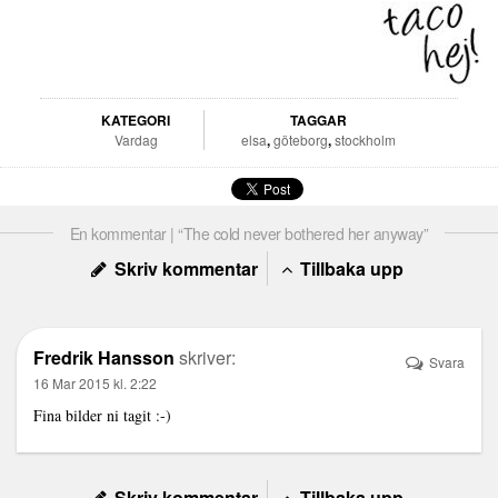
KATEGORI
TAGGAR
Vardag
elsa
,
göteborg
,
stockholm
En kommentar | “The cold never bothered her anyway”
Skriv kommentar
Tillbaka upp
Fredrik Hansson
skriver:
Svara
16 Mar 2015 kl. 2:22
Fina bilder ni tagit :-)
Skriv kommentar
Tillbaka upp