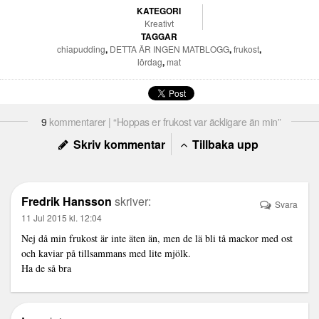
KATEGORI
Kreativt
TAGGAR
chiapudding
,
DETTA ÄR INGEN MATBLOGG
,
frukost
,
lördag
,
mat
9
kommentarer | “Hoppas er frukost var äckligare än min”
Skriv kommentar
Tillbaka upp
Fredrik Hansson
skriver:
Svara
11 Jul 2015 kl. 12:04
Nej då min frukost är inte äten än, men de lä bli tå mackor med ost
och kaviar på tillsammans med lite mjölk.
Ha de så bra