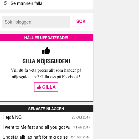
5
Se männen falla
HÅLL ER UPPDATERADE!
GILLA NÖJESGUIDEN!
Vill du få veta precis allt som händer på
nöjesguiden.se? Gilla oss på Facebook!
GILLA
SENASTE INLÄGGEN
Hejdå NG
23 Okt 2017
I went to Melfest and all you got was three lousy selfies
1 Feb 2017
Ungefär allt jag haft för mig de senaste dagarna
27 Dec 2016