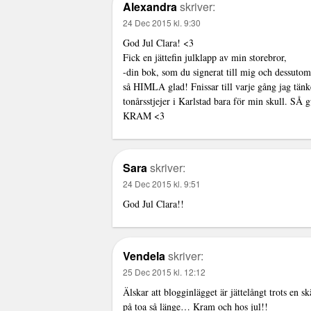
Alexandra
skriver:
24 Dec 2015 kl. 9:30
God Jul Clara! <3
Fick en jättefin julklapp av min storebror,
-din bok, som du signerat till mig och dessutom
så HIMLA glad! Fnissar till varje gång jag tänk
tonårsstjejer i Karlstad bara för min skull. SÅ
KRAM <3
Sara
skriver:
24 Dec 2015 kl. 9:51
God Jul Clara!!
Vendela
skriver:
25 Dec 2015 kl. 12:12
Älskar att blogginlägget är jättelångt trots en 
på toa så länge… Kram och hos jul!!