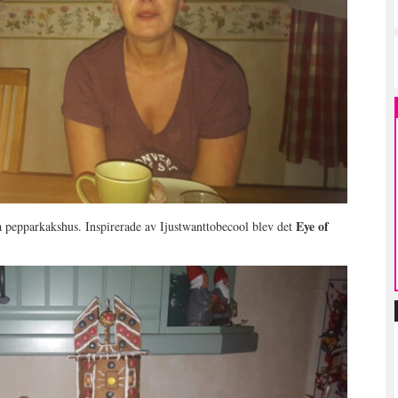
Eye of
 pepparkakshus. Inspirerade av Ijustwanttobecool blev det