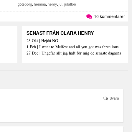
göteborg
,
hemma
,
henry
,
jul
,
julafton
10 kommentarer
SENAST FRÅN CLARA HENRY
23 Okt | Hejdå NG
1 Feb | I went to Melfest and all you got was three lousy selfies
27 Dec | Ungefär allt jag haft för mig de senaste dagarna
Svara