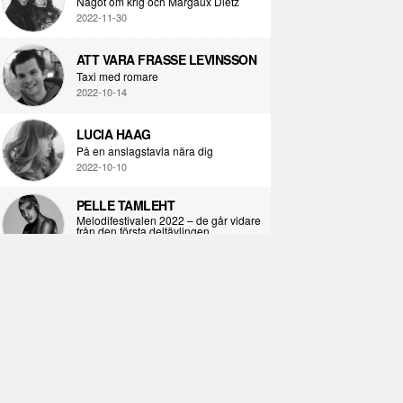
Något om krig och Margaux Dietz
2022-11-30
ATT VARA FRASSE LEVINSSON
Taxi med romare
2022-10-14
LUCIA HAAG
På en anslagstavla nära dig
2022-10-10
PELLE TAMLEHT
Melodifestivalen 2022 – de går vidare
från den första deltävlingen
2022-02-02
I KORPENS SKUGGA
Själva definitionen av ondska
2021-06-28
ÖPPNA BOKEN
Kropps-dagbok
2021-06-24