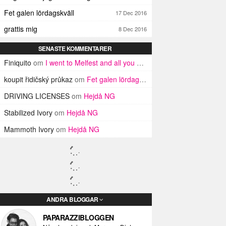
Fet galen lördagskväll
17 Dec 2016
grattis mig
8 Dec 2016
SENASTE KOMMENTARER
Finiquito
om
I went to Melfest and all you got was three lousy selfies
koupit řidičský průkaz
om
Fet galen lördagskväll
DRIVING LICENSES
om
Hejdå NG
Stabilized Ivory
om
Hejdå NG
Mammoth Ivory
om
Hejdå NG
ANDRA BLOGGAR
PAPARAZZIBLOGGEN