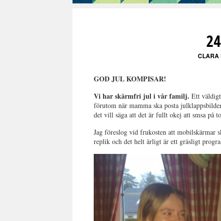
2
CLARA
GOD JUL KOMPISAR!
Vi har skärmfri jul i vår familj.
Ett väldig
förutom när mamma ska posta julklappsbilder
det vill säga att det är fullt okej att smsa på t
Jag föreslog vid frukosten att mobilskärmar sk
replik och det helt ärligt är ett gräsligt pro