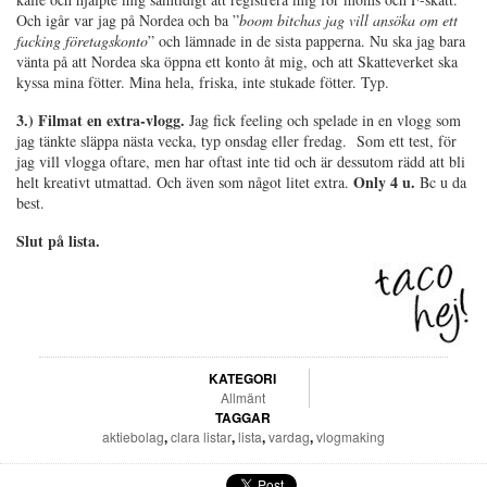
Och igår var jag på Nordea och ba ”
boom bitchas jag vill ansöka om ett
facking
företagskonto
” och lämnade in de sista papperna. Nu ska jag bara
vänta på att Nordea ska öppna ett konto åt mig, och att Skatteverket ska
kyssa mina fötter. Mina hela, friska, inte stukade fötter. Typ.
3.) Filmat en extra-vlogg.
Jag fick feeling och spelade in en vlogg som
jag tänkte släppa nästa vecka, typ onsdag eller fredag. Som ett test, för
jag vill vlogga oftare, men har oftast inte tid och är dessutom rädd att bli
Only 4 u.
helt kreativt utmattad. Och även som något litet extra.
Bc u da
best.
Slut på lista.
KATEGORI
Allmänt
TAGGAR
aktiebolag
,
clara listar
,
lista
,
vardag
,
vlogmaking