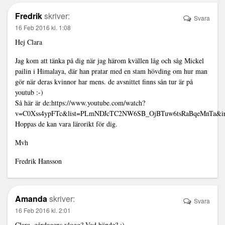
Fredrik
skriver:
Svara
16 Feb 2016 kl. 1:08
Hej Clara
Jag kom att tänka på dig när jag härom kvällen låg och såg Mickel
pailin i Himalaya, där han pratar med en stam hövding om hur man
gör när deras kvinnor har mens. de avsnittet finns sån tur är på
youtub :-)
Så här är de:
https://www.youtube.com/watch?
v=C0Xss4ypFTc&list=PLmNDJcTC2NW6SB_OjBTuw6tsRaBqeMnTa&i
Hoppas de kan vara lärorikt för dig.
Mvh
Fredrik Hansson
Amanda
skriver:
Svara
16 Feb 2016 kl. 2:01
Clara, gårdagens vlogg? Vad hände? :)