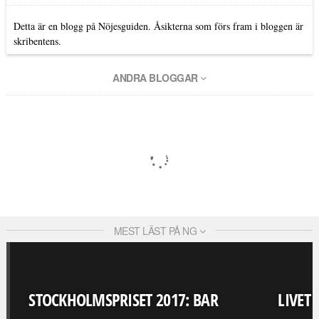
Detta är en blogg på Nöjesguiden. Åsikterna som förs fram i bloggen är
skribentens.
ANDRA BLOGGAR
MEST LÄST PÅ NG
STOCKHOLMSPRISET 2017: BAR
LIVET