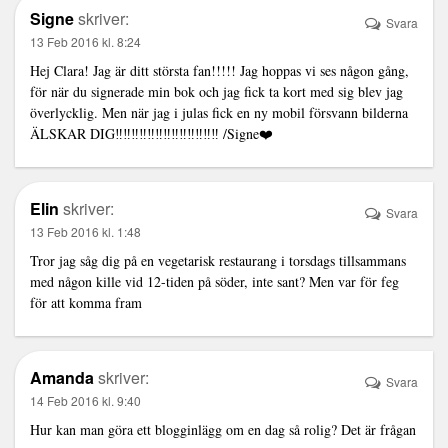
Signe
skriver:
Svara
13 Feb 2016 kl. 8:24
Hej Clara! Jag är ditt största fan!!!!! Jag hoppas vi ses någon gång,
för när du signerade min bok och jag fick ta kort med sig blev jag
överlycklig. Men när jag i julas fick en ny mobil försvann bilderna
ÄLSKAR DIG‼️‼️‼️‼️‼️‼️‼️‼️‼️‼️‼️‼️‼️ /Signe❤️
Elin
skriver:
Svara
13 Feb 2016 kl. 1:48
Tror jag såg dig på en vegetarisk restaurang i torsdags tillsammans
med någon kille vid 12-tiden på söder, inte sant? Men var för feg
för att komma fram
Amanda
skriver:
Svara
14 Feb 2016 kl. 9:40
Hur kan man göra ett blogginlägg om en dag så rolig? Det är frågan