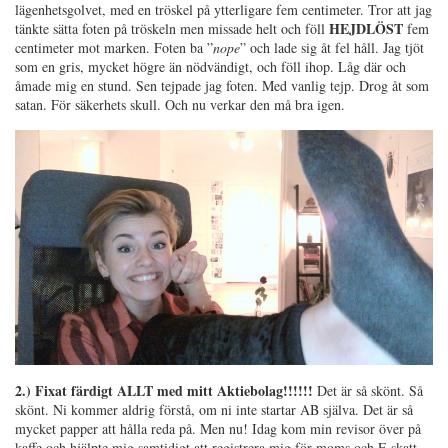
lägenhetsgolvet, med en tröskel på ytterligare fem centimeter. Tror att jag
HEJDLÖST
tänkte sätta foten på tröskeln men missade helt och föll
fem
centimeter mot marken. Foten ba ”
nope
” och lade sig åt fel håll. Jag tjöt
som en gris, mycket högre än nödvändigt, och föll ihop. Låg där och
åmade mig en stund. Sen tejpade jag foten. Med vanlig tejp. Drog åt som
satan. För säkerhets skull. Och nu verkar den må bra igen.
2.) Fixat färdigt ALLT med mitt Aktiebolag!!!!!!
Det är så skönt. Så
skönt. Ni kommer aldrig förstå, om ni inte startar AB själva. Det är så
mycket papper att hålla reda på. Men nu! Idag kom min revisor över på
kaffe och hjälpte mig samtidigt att registrera mig för moms och F-skatt.