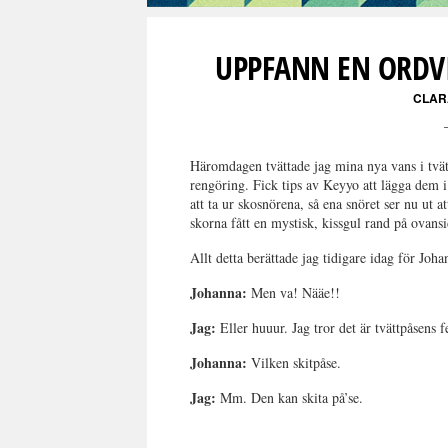
UPPFANN EN ORDVI
CLAR
Häromdagen tvättade jag mina nya vans i tvät
rengöring. Fick tips av Keyyo att lägga dem 
att ta ur skosnörena, så ena snöret ser nu ut
skorna fått en mystisk, kissgul rand på ovans
Allt detta berättade jag tidigare idag för Joha
Johanna:
Men va! Nääe!!
Jag:
Eller huuur. Jag tror det är tvättpåsens f
Johanna:
Vilken skitpåse.
Jag:
Mm. Den kan skita på’se.