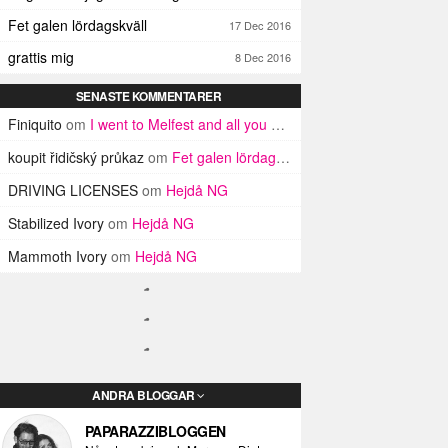
Fet galen lördagskväll
17 Dec 2016
grattis mig
8 Dec 2016
SENASTE KOMMENTARER
Finiquito
om
I went to Melfest and all you got was three lousy selfies
koupit řidičský průkaz
om
Fet galen lördagskväll
DRIVING LICENSES
om
Hejdå NG
Stabilized Ivory
om
Hejdå NG
Mammoth Ivory
om
Hejdå NG
ANDRA BLOGGAR
PAPARAZZIBLOGGEN