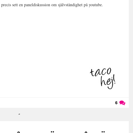
precis sett en paneldiskussion om självständighet på youtube.
6
Läs kommentarer (
6
)