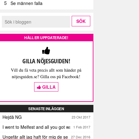
5
Se männen falla
HÅLL ER UPPDATERADE!
GILLA NÖJESGUIDEN!
Vill du få veta precis allt som händer på
nöjesguiden.se? Gilla oss på Facebook!
GILLA
SENASTE INLÄGGEN
Hejdå NG
23 Okt 2017
I went to Melfest and all you got was three lousy selfies
1 Feb 2017
Ungefär allt jag haft för mig de senaste dagarna
27 Dec 2016