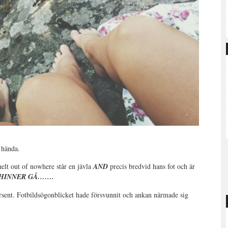
 hända.
 helt out of nowhere står en jävla
AND
precis bredvid hans fot och är
HINNER GÅ…….
örsent. Fotbildsögonblicket hade försvunnit och ankan närmade sig