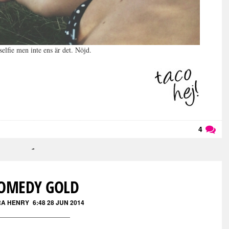
elfie men inte ens är det. Nöjd.
4
Läs kommentarer (
4
)
OMEDY GOLD
RA HENRY
6:48 28 JUN 2014