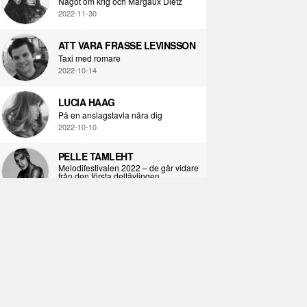
Något om krig och Margaux Dietz
2022-11-30
ATT VARA FRASSE LEVINSSON
Taxi med romare
2022-10-14
LUCIA HAAG
På en anslagstavla nära dig
2022-10-10
PELLE TAMLEHT
Melodifestivalen 2022 – de går vidare
från den första deltävlingen
2022-02-02
I KORPENS SKUGGA
Själva definitionen av ondska
2021-06-28
ÖPPNA BOKEN
Kropps-dagbok
2021-06-24