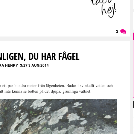
3
Läs kommentarer (
3
)
LIGEN, DU HAR FÅGEL
RA HENRY
3:27 3 AUG 2014
 ett par hundra meter från lägenheten. Badar i svinkallt vatten och
tt inte kunna se botten på det djupa, grumliga vattnet.