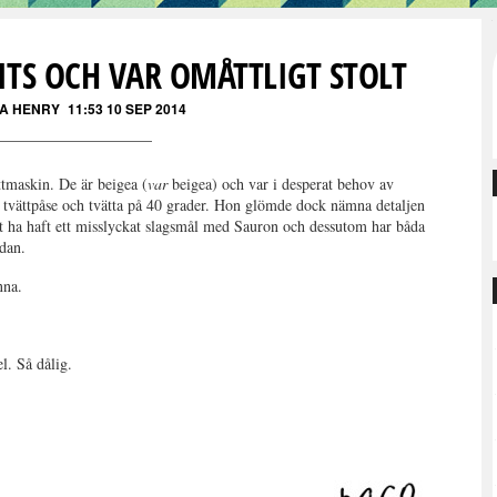
TS OCH VAR OMÅTTLIGT STOLT
A HENRY
11:53 10 SEP 2014
tmaskin. De är beigea (
var
beigea) och var i desperat behov av
i tvättpåse och tvätta på 40 grader. Hon glömde dock nämna detaljen
 att ha haft ett misslyckat slagsmål med Sauron och dessutom har båda
idan.
nna.
el. Så dålig.