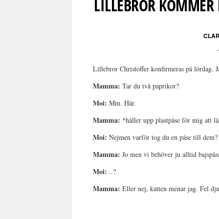
LILLEBROR KOMMER 
CLAR
Lillebror Christoffer konfirmeras på lördag. 
Mamma:
Tar du två paprikor?
Moi:
Mm. Här.
Mamma:
*håller upp plastpåse för mig att 
Moi:
Nejmen varför tog du en påse till dem
Mamma:
Jo men vi behöver ju alltid bajspåsar
Moi:
..?
Mamma:
Eller nej, katten menar jag. Fel dju