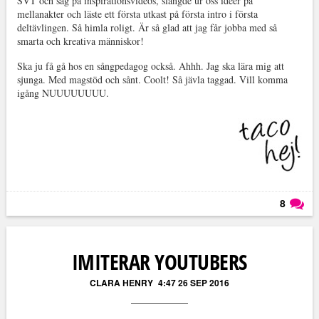
SVT och såg på inspirationsvideos, slängde ur oss idéer på
mellanakter och läste ett första utkast på första intro i första
deltävlingen. Så himla roligt. Är så glad att jag får jobba med så
smarta och kreativa människor!
Ska ju få gå hos en sångpedagog också. Ahhh. Jag ska lära mig att
sjunga. Med magstöd och sånt. Coolt! Så jävla taggad. Vill komma
igång NUUUUUUUU.
8
Läs kommentarer (
8
)
IMITERAR YOUTUBERS
CLARA HENRY
4:47 26 SEP 2016