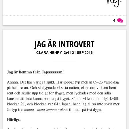
4
Läs kommentarer (
4
)
JAG ÄR INTROVERT
CLARA HENRY
3:41 21 SEP 2016
Jag är hemma från Japaaaaaan!
Ahhhh. Det har varit så sjukt. Har jobbat typ mellan 09-23 varje dag
på hela resan. Och så dygnade vi sista natten, eftersom vi kom hem
sent och skulle upp tidigt för flyget, men lyckades med den ädla
konsten att inte kunna somna på flyget. Så när vi kom hem igårkväll
klockan 21, och klockan var 04 i Japan, hade jag alltså inte sovit mer
än typ tre
somna-vakna-somna-vakna
-timmar på två dygn.
Härligt.