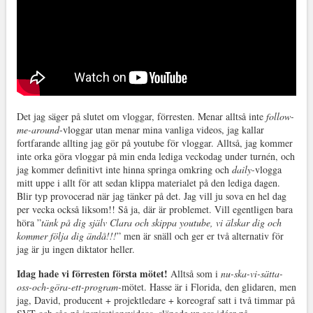
Det jag säger på slutet om vloggar, förresten. Menar alltså inte
follow-
me-around
-vloggar utan menar mina vanliga videos, jag kallar
fortfarande allting jag gör på youtube för vloggar. Alltså, jag kommer
inte orka göra vloggar på min enda lediga veckodag under turnén, och
jag kommer definitivt inte hinna springa omkring och
daily-
vlogga
mitt uppe i allt för att sedan klippa materialet på den lediga dagen.
Blir typ provocerad när jag tänker på det. Jag vill ju sova en hel dag
per vecka också liksom!! Så ja, där är problemet. Vill egentligen bara
höra ”
tänk på dig själv Clara och skippa youtube, vi älskar dig och
kommer följa dig ändå!!!
” men är snäll och ger er två alternativ för
jag är ju ingen diktator heller.
Idag hade vi förresten första mötet!
Alltså som i
nu-ska-vi-sätta-
oss-och-göra-ett-program-
mötet. Hasse är i Florida, den glidaren, men
jag, David, producent + projektledare + koreograf satt i två timmar på