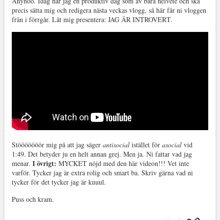
Anyhoo. Idag har jag en produktiv dag som av bara helvete och ska
precis sätta mig och redigera nästa veckas vlogg, så här får ni vloggen
från i förrgår. Låt mig presentera: JAG ÄR INTROVERT.
Stööööööör mig på att jag säger
antisocial
istället för
asocial
vid
1:49. Det betyder ju en helt annan grej. Men ja. Ni fattar vad jag
I övrigt:
menar.
MYCKET nöjd med den här videon!!! Vet inte
varför. Tycker jag är extra rolig och smart ba. Skriv gärna vad ni
tycker för det tycker jag är kuuul.
Puss och kram.