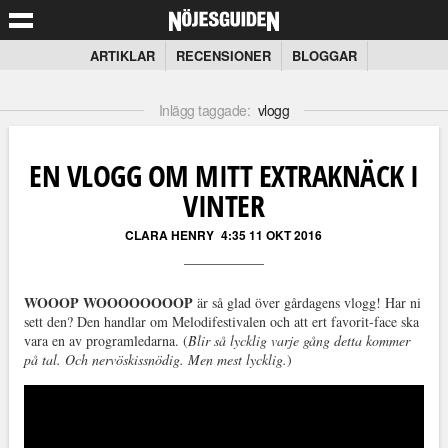
ARTIKLAR
RECENSIONER
BLOGGAR
Inlägg taggade:
vlogg
EN VLOGG OM MITT EXTRAKNÄCK I
VINTER
CLARA HENRY
4:35 11 OKT 2016
WOOOP WOOOOOOOOP
är så glad över gårdagens vlogg! Har ni
sett den? Den handlar om Melodifestivalen och att ert favorit-face ska
vara en av programledarna. (
Blir så lycklig varje gång detta kommer
på tal. Och nervöskissnödig. Men mest lycklig.
)