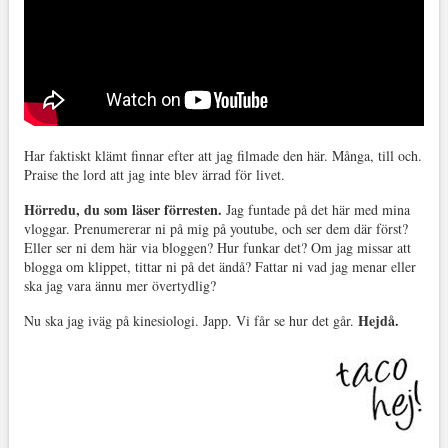
Har faktiskt klämt finnar efter att jag filmade den här. Många, till och.
Praise the lord att jag inte blev ärrad för livet.
Hörredu, du som läser förresten.
Jag funtade på det här med mina
vloggar. Prenumererar ni på mig på youtube, och ser dem där först?
Eller ser ni dem här via bloggen? Hur funkar det? Om jag missar att
blogga om klippet, tittar ni på det ändå? Fattar ni vad jag menar eller
ska jag vara ännu mer övertydlig?
Hejdå.
Nu ska jag iväg på kinesiologi. Japp. Vi får se hur det går.