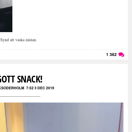
 Synd att vaska nästan.
1 362
Läs kommentarer (
1 362
)
GOTT SNACK!
KSODERHOLM
7:52 3 DEC 2019