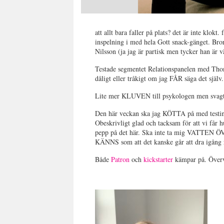
att allt bara faller på plats? det är inte klokt
inspelning i med hela Gott snack-gänget. Bro
Nilsson (ja jag är partisk men tycker han är v
Testade segmentet Relationspanelen med Thom
dåligt eller tråkigt om jag FÅR säga det själv
Lite mer KLUVEN till psykologen men svagt 
Den här veckan ska jag KÖTTA på med testin
Obeskrivligt glad och tacksam för att vi får h
pepp på det här. Ska inte ta mig VAT
KÄNNS som att det kanske går att dra igång r
Både
Patron
och
kickstarter
kämpar på. Över