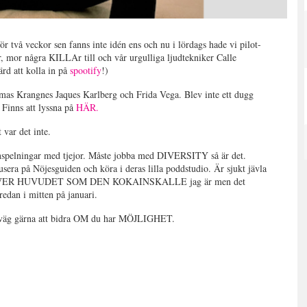
. för två veckor sen fanns inte idén ens och nu i lördags hade vi pilot-
r, mor några KILLAr till och vår urgulliga ljudtekniker Calle
ärd att kolla in på
spootify
!)
as Krangnes Jaques Karlberg och Frida Vega. Blev inte ett dugg
. Finns att lyssna på
HÄR.
var det inte.
spelningar med tjejor. Måste jobba med DIVERSITY så är det.
usera på Nöjesguiden och köra i deras lilla poddstudio. Är sjukt jävla
TEN ÖVER HUVUDET SOM DEN KOKAINSKALLE jag är men det
edan i mitten på januari.
väg gärna att bidra OM du har MÖJLIGHET.