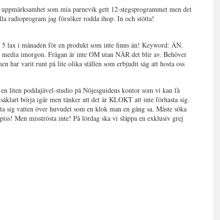
cket uppmärksamhet som mia parnevik gett 12-stegsprogrammet men det
 radioprogram jag försöker rodda ihop. In och stötta!
ker 5 lax i månaden för en produkt som inte finns än! Keyword: ÄN.
r media imorgon. Frågan är inte OM utan NÄR det blir av. Behöver
n har varit runt på lite olika ställen som erbjudit säg att hosta oss
en liten poddajävel-studio på Nöjesguidens kontor som vi kan få
såklart börja igår men tänker att det är KLOKT att inte förhasta sig.
tt ta sig vatten över huvudet som en klok man en gång sa. Måste söka
t piss! Men misströsta inte! På lördag ska vi släppa en exklusiv grej