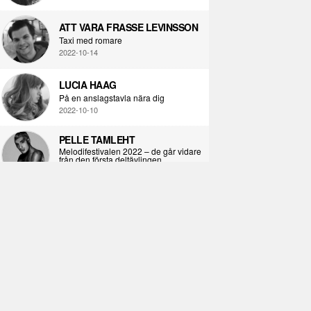
ATT VARA FRASSE LEVINSSON
Taxi med romare
2022-10-14
LUCIA HAAG
På en anslagstavla nära dig
2022-10-10
PELLE TAMLEHT
Melodifestivalen 2022 – de går vidare
från den första deltävlingen
2022-02-02
I KORPENS SKUGGA
Själva definitionen av ondska
2021-06-28
ÖPPNA BOKEN
Kropps-dagbok
2021-06-24