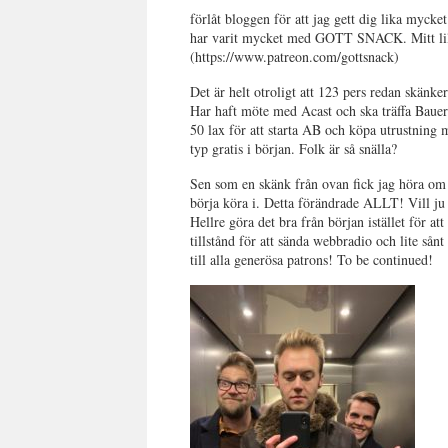
förlåt bloggen för att jag gett dig lika my
har varit mycket med GOTT SNACK. Mitt lilla
(https://www.patreon.com/gottsnack)
Det är helt otroligt att 123 pers redan skän
Har haft möte med Acast och ska träffa Baue
50 lax för att starta AB och köpa utrustning me
typ gratis i början. Folk är så snälla?
Sen som en skänk från ovan fick jag höra om 
börja köra i. Detta förändrade ALLT! Vill ju 
Hellre göra det bra från början istället för a
tillstånd för att sända webbradio och lite sån
till alla generösa patrons! To be continued!