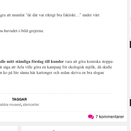
gra att mumlat ”de där var riktigt bra faktiskt…” under vårt
ppa-huvudet-i-bild-grejerna:
le mitt ständiga förslag till kunder
vara att göra komiska stoppa-
åt säga att Arla ville göra en kampanj för ekologisk mjölk, då skulle
 en ko på lite sånna här kartonger och sedan skriva en bra slogan
TAGGAR
abba-museet
,
stamceller
7 kommentarer