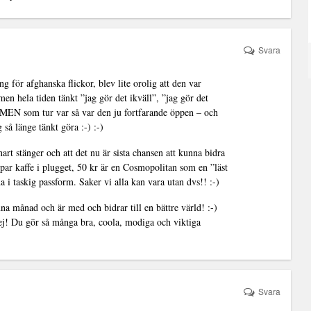
Svara
 för afghanska flickor, blev lite orolig att den var
men hela tiden tänkt ”jag gör det ikväll”, ”jag gör det
, MEN som tur var så var den ju fortfarande öppen – och
så länge tänkt göra :-) :-)
rt stänger och att det nu är sista chansen att kunna bidra
ppar kaffe i plugget, 50 kr är en Cosmopolitan som en ”läst
i taskig passform. Saker vi alla kan vara utan dvs!! :-)
nna månad och är med och bidrar till en bättre värld! :-)
jej! Du gör så många bra, coola, modiga och viktiga
Svara