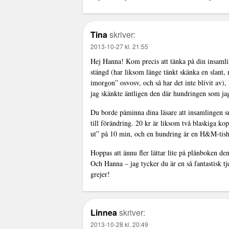
Tina
skriver:
2013-10-27 kl. 21:55
Hej Hanna! Kom precis att tänka på din insamling
stängd (har liksom länge tänkt skänka en slant, 
imorgon” osvosv, och så har det inte blivit av)
jag skänkte äntligen den där hundringen som jag 
Du borde påminna dina läsare att insamlingen sna
till förändring. 20 kr är liksom två blaskiga ko
ut” på 10 min, och en hundring är en H&M-tisha 
Hoppas att ännu fler lättar lite på plånboken de
Och Hanna – jag tycker du är en så fantastisk t
grejer!
Linnea
skriver:
2013-10-28 kl. 20:49