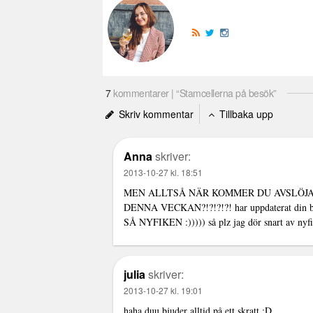
7
kommentarer | “Stamcellerna på besök”
Skriv kommentar
Tillbaka upp
Anna
skriver:
2013-10-27 kl. 18:51
MEN ALLTSÅ NÄR KOMMER DU AVSLÖJA 
DENNA VECKAN?!?!?!?! har uppdaterat din blo
SÅ NYFIKEN :))))) så plz jag dör snart av nyf
julia
skriver:
2013-10-27 kl. 19:01
haha duu bjuder alltid på ett skratt :D