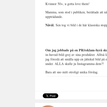
Kvinnor 50+, u gotta love them!
Mamma, som stod i publiken, berättade att nå
uppträdande.
Nåväl.
Sen tog vi bild i de här klassiska sto
Om jag jobbade på en PR/reklam-byrå skul
in-huvud-bild-grej av sina produkter. Alltså l
jag föreslå att smälla upp en jättekul bild på
under. ALLA skulle ju Instagramma dem?!
Bara att sno mitt otroligt unika förslag.