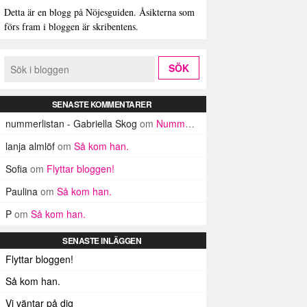
Detta är en blogg på Nöjesguiden. Åsikterna som
förs fram i bloggen är skribentens.
SENASTE KOMMENTARER
nummerlistan - Gabriella Skog
om
Nummerlistan
lanja almlöf
om
Så kom han.
Sofia
om
Flyttar bloggen!
Paulina
om
Så kom han.
P
om
Så kom han.
SENASTE INLÄGGEN
Flyttar bloggen!
Så kom han.
Vi väntar på dig