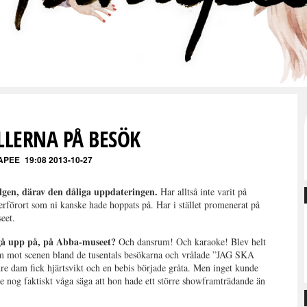
LLERNA PÅ BESÖK
APEE
19:08 2013-10-27
en, därav den dåliga uppdateringen.
Har alltså inte varit på
erförort som ni kanske hade hoppats på. Har i stället promenerat på
eet.
t gå upp på, på Abba-museet?
Och dansrum! Och karaoke! Blev helt
am mot scenen bland de tusentals besökarna och vrålade ”JAG SKA
e dam fick hjärtsvikt och en bebis började gråta. Men inget kunde
 nog faktiskt våga säga att hon hade ett större showframträdande än