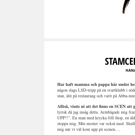
STAMCE
HAN
Har haft mamma och pappa här under helg
någon slags LSD-tripp på en svartklubb i söd
stan, ätit på restaurang och varit på Abba-mus
Alltså, visste ni att det finns en SCEN at
lyrisk då jag insåg detta. Armbågade mig fr
UPP!!”. En man med krycka föll ihop, en äldr
stoppa mig. Min moster var också med. Skulle
mig när vi väl kom upp på scenen….