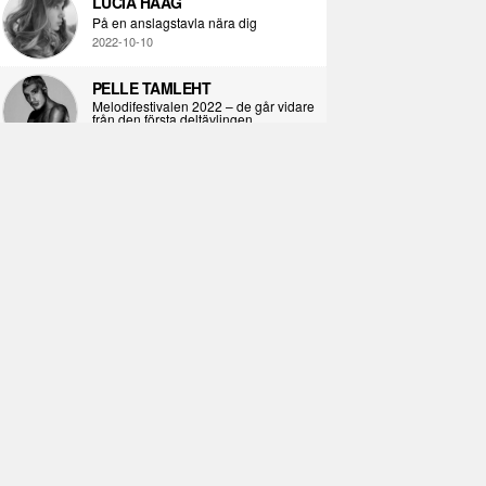
LUCIA HAAG
På en anslagstavla nära dig
2022-10-10
PELLE TAMLEHT
Melodifestivalen 2022 – de går vidare
från den första deltävlingen
2022-02-02
I KORPENS SKUGGA
Själva definitionen av ondska
2021-06-28
ÖPPNA BOKEN
Kropps-dagbok
2021-06-24
SYNDAFALLET
Det är inte din demokratiska plikt att
delta i instagramaktivism.
2021-04-26
VAD BLIR DET FÖR RAP
Avsnitt 211! Sista avsnittet! HEJ DÅ!
(Del 1 och 2)