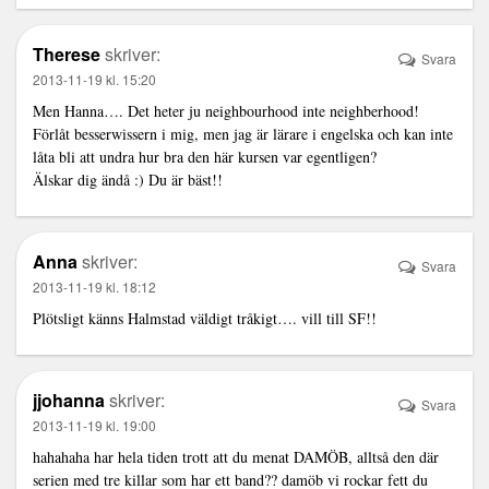
Therese
skriver:
Svara
2013-11-19 kl. 15:20
Men Hanna…. Det heter ju neighbourhood inte neighberhood!
Förlåt besserwissern i mig, men jag är lärare i engelska och kan inte
låta bli att undra hur bra den här kursen var egentligen?
Älskar dig ändå :) Du är bäst!!
Anna
skriver:
Svara
2013-11-19 kl. 18:12
Plötsligt känns Halmstad väldigt tråkigt…. vill till SF!!
jjohanna
skriver:
Svara
2013-11-19 kl. 19:00
hahahaha har hela tiden trott att du menat DAMÖB, alltså den där
serien med tre killar som har ett band?? damöb vi rockar fett du