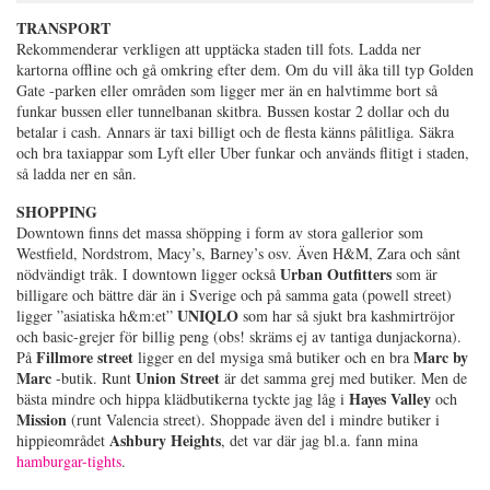
TRANSPORT
Rekommenderar verkligen att upptäcka staden till fots. Ladda ner
kartorna offline och gå omkring efter dem. Om du vill åka till typ Golden
Gate -parken eller områden som ligger mer än en halvtimme bort så
funkar bussen eller tunnelbanan skitbra. Bussen kostar 2 dollar och du
betalar i cash. Annars är taxi billigt och de flesta känns pålitliga. Säkra
och bra taxiappar som Lyft eller Uber funkar och används flitigt i staden,
så ladda ner en sån.
SHOPPING
Downtown finns det massa shöpping i form av stora gallerior som
Westfield, Nordstrom, Macy’s, Barney’s osv. Även H&M, Zara och sånt
Urban Outfitters
nödvändigt tråk. I downtown ligger också
som är
billigare och bättre där än i Sverige och på samma gata (powell street)
UNIQLO
ligger ”asiatiska h&m:et”
som har så sjukt bra kashmirtröjor
och basic-grejer för billig peng (obs! skräms ej av tantiga dunjackorna).
Fillmore street
Marc by
På
ligger en del mysiga små butiker och en bra
Marc
Union Street
-butik. Runt
är det samma grej med butiker. Men de
Hayes Valley
bästa mindre och hippa klädbutikerna tyckte jag låg i
och
Mission
(runt Valencia street). Shoppade även del i mindre butiker i
Ashbury Heights
hippieområdet
, det var där jag bl.a. fann mina
hamburgar-tights
.