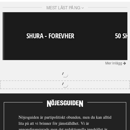
MEST LÄST PÅ NG
SHURA - FOREVHER
50 SH
Mer inlägg
Nöjesguiden är partipolitiskt obunden, men du kan alltid
lita på att vi brinner för jämställdhet. Vi är
annonsfinansierade men det redaktionella innehållet är