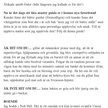
Älskade amöb-födor (hihi längesen jag kallade er för det!)
Nu är det dags att låta master guida er i hennes nya favoritstad
.
Kanske finns det bättre guider (förmodligen) och kanske finns det
viktigpettrar som bott där i år och bah ”neee jag vet ett bättre ställe” men
detta är ju ur min alldeles egna personliga upplevelse och smak. Vill ni
uppleva staden som jag upplevde den? Följ då denna guide!
ÅK HIT OM DU…
gillar att människor pratar med dig, att de är
supertrevliga, hjälpsamma och givmilda. Jag blev exempelvis erbjuden en
drink för att jag flyttade mig från en barstol till en annan så att ett
sällskap kunde sitta bredvid varandra. Frågar du en random person om
vägen kan du räkna med tio minuters samtal om landet du kommer ifrån,
barer du bör besöka och en blessing över your trip. Åk hit om du vill
uppleva en amerikansk stad utan att behöva hyra bil, om du gillar fina
hus, uppskattar god mat och är en Svensson-hipster.
ÅK INTE HIT OM DU…
hatar lukten av gräs och blir tjurig om du
måste gå i backar.
BOENDE
Jag bodde i Nob Hill. Det är ett område två-fem kvarter ovanför Union