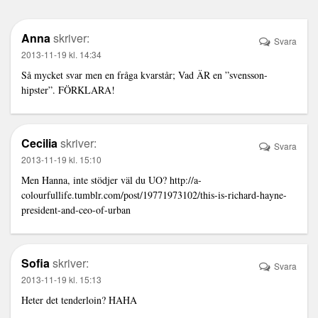
Anna
skriver:
Svara
2013-11-19 kl. 14:34
Så mycket svar men en fråga kvarstår; Vad ÄR en ”svensson-
hipster”. FÖRKLARA!
Cecilia
skriver:
Svara
2013-11-19 kl. 15:10
Men Hanna, inte stödjer väl du UO?
http://a-
colourfullife.tumblr.com/post/19771973102/this-is-richard-hayne-
president-and-ceo-of-urban
Sofia
skriver:
Svara
2013-11-19 kl. 15:13
Heter det tenderloin? HAHA