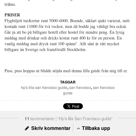
trähus.
PRISER
Flygbiljett tur&retur runt 5000-6000. Boende, såklart sjukt varierat, mitt
kostade runt 11000 för två veckor, men då bodde jag väldigt bra också.
Går ju att bo på billigare hotell eller hostel för mindre peng. En lyxig
middag med drinkar och dricks kostar runt 400 kr för en person. En
vanlig middag med dryck runt 100 spänn! Allt sånt är rätt mycket
billigare än Sverige och framförallt Stockholm.
Puss, puss hoppas ni blidde nöjda med denna lilla guide från mig till er.
TAGGAR
hp's lilla san francisco guide
,
san francisco
,
san francisco
guide
11
kommentarer | “Hp’s lilla San Francisco-guide”
Skriv kommentar
Tillbaka upp