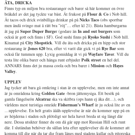
ÄTA, DRICKA
Finns typ en miljon bra restauranger och barer så här kommer en övre
Flour & Co
bråkdel av det jag tyckte var bäst. Ät frukost på
i Nob hill.
Nicks Taco
Ät tacos och drick svinbilliga drinkar på på
(obs sportbar
men ändå svingo mat å rätt bra ”röj”… efter kl 21). Bästa hamburgarna
Super Duper Burge
In and out burgers
åt jag på
r (godare än
som
Ryoko Sushi
också är gott och finns i SF). God sushi finns på
i Nob hill.
City Shopstick
Kinamat på
. Vill du äta och dricka på en hipp och stor
Jones 620
Rye Bar
restaurang är
bra, efter vi varit där gick vi på
som
Wayfare Taver
också får tummen upp. Lyxig gomiddag åt vi på
. Vill du
Polk street
testa lite olika barer och hänga runt erbjuder
en hel del.
Mission
Hayes
ANNARS finns det ju massa coola och bra barer i
och
Valley
.
UPPLEV
Jag tycker att bara gå omkring i stan är en upplevelse, men om inte annat
Golden Gate
är ju områdena kring
-bron jättemysiga. Ett besök på
Alcatraz
gamla fängelseön
ska va skitbra (ops hann ej åka dit…), och
Fisherman’s Wharf
världens mest turistiga område
är ju också lite av en
…upplevelse. En helt gratis åååh-upplevelse är när du kommer upp på en
av höjderna i staden och plötsligt ser hela havet breda ut sig långt där
nere. Dessa utsikter finner du om då går upp mot Russian Hill och runt
där. I slutändan behöver du sällan leta efter upplevelser då de kommer att
komma till dig när du tar dig fram längs med stadens kullar och pitoreska