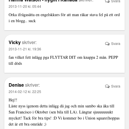
Svara
2013-11-20 kl. 05:44
Orka ifrågasätta en engelskkurs för att man råkar stava fel på ett ord
i en blogg.. suck
Vicky
skriver:
Svara
2013-11-21 kl. 19:36
fan vilket fett inlägg pga FLYTTAR DIT om knappa 2 mån. PEPP
till döds
Denise
skriver:
Svara
2014-02-12 kl. 22:25
Hej!!
Läste nyss igenom detta inlägg då jag och min sambo ska åka till
San Francisco i Oktober (sen bila till LA). Längtar sjuuuuuuukt
mycket! Tack för bra tips! :D Vi kommer bo i Union square(hoppas
det är ett bra område ;)