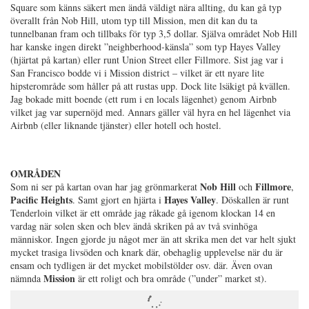
Square som känns säkert men ändå väldigt nära allting, du kan gå typ
överallt från Nob Hill, utom typ till Mission, men dit kan du ta
tunnelbanan fram och tillbaks för typ 3,5 dollar. Själva området Nob Hill
har kanske ingen direkt ”neighberhood-känsla” som typ Hayes Valley
(hjärtat på kartan) eller runt Union Street eller Fillmore. Sist jag var i
San Francisco bodde vi i Mission district – vilket är ett nyare lite
hipsterområde som håller på att rustas upp. Dock lite lsäkigt på kvällen.
Jag bokade mitt boende (ett rum i en locals lägenhet) genom Airbnb
vilket jag var supernöjd med. Annars gäller väl hyra en hel lägenhet via
Airbnb (eller liknande tjänster) eller hotell och hostel.
OMRÅDEN
Nob Hill
Fillmore
Som ni ser på kartan ovan har jag grönmarkerat
och
,
Pacific Heights
Hayes Valley
. Samt gjort en hjärta i
. Döskallen är runt
Tenderloin vilket är ett område jag råkade gå igenom klockan 14 en
vardag när solen sken och blev ändå skriken på av två svinhöga
människor. Ingen gjorde ju något mer än att skrika men det var helt sjukt
mycket trasiga livsöden och knark där, obehaglig upplevelse när du är
ensam och tydligen är det mycket mobilstölder osv. där. Även ovan
Mission
nämnda
är ett roligt och bra område (”under” market st).