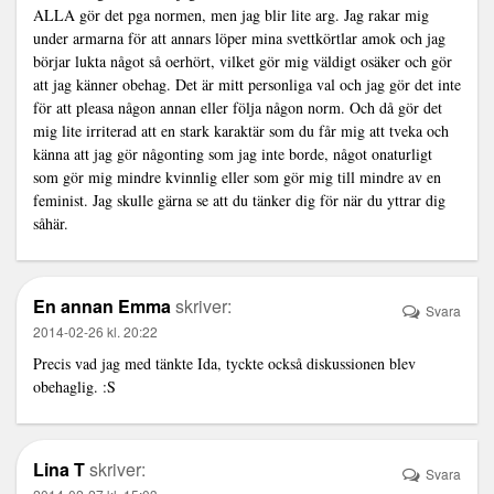
ALLA gör det pga normen, men jag blir lite arg. Jag rakar mig
under armarna för att annars löper mina svettkörtlar amok och jag
börjar lukta något så oerhört, vilket gör mig väldigt osäker och gör
att jag känner obehag. Det är mitt personliga val och jag gör det inte
för att pleasa någon annan eller följa någon norm. Och då gör det
mig lite irriterad att en stark karaktär som du får mig att tveka och
känna att jag gör någonting som jag inte borde, något onaturligt
som gör mig mindre kvinnlig eller som gör mig till mindre av en
feminist. Jag skulle gärna se att du tänker dig för när du yttrar dig
såhär.
En annan Emma
skriver:
Svara
2014-02-26 kl. 20:22
Precis vad jag med tänkte Ida, tyckte också diskussionen blev
obehaglig. :S
Lina T
skriver:
Svara