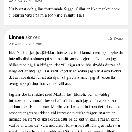
2014-02-27 kl. 15:03
Nu lyssnat och gillar fortfarande Sigge. Gillar er lika mycket dock.
:) Martin växer på mig för varje avsnitt. Hajj
Linnea
skriver:
Svara
2014-02-27 kl. 17:08
Ida: Nu kan jag ju självklart inte svara för Hanna, men jag upplevde
inte alls diskussionen på samma sätt som du gjorde, även om jag
håller med dig i sakfrågan, det vill säga att vi bör skydda djuren så
långt det är möjligt. Har varit vegetarian sedan jag var 9 och tycker
det är moraliskt fel att äta djur, så givetvis anser jag att sexuella
övergrepp på djur bör vara straffbara.
Jag har dock, i likhet med Martin, läst filosofi, och är väldigt
intresserad av moralfilosofi i allmänhet, och jag upplevde det som
att han (och Hanna, men Martin var den som la fram det filosofiska
resonemanget) snuddade vid intressanta etiska frågor, snarare än
menade på att vi ej ska skydda djur på de sätt vi kan. Frågan kring
varför vi anser det vara moraliskt försvarbart att låta djur lida i vår
vansinnigt ovärdiga och vidriga köttindustri, men ryggar tillbaka