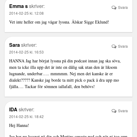
Emma s
skriver:
Svara
2014-02-25 kl. 12:08
Vet inte heller om jag vågar lyssna. Älskar Sigge Eklund!
Sara
skriver:
Svara
2014-02-25 kl. 16:53
HANNA Jag har börjat lyssna på din podcast innan jag ska söva,
men ta icke illa upp det är inte en dålig sak utan den är liksom
lugnande, underbar….. mmmmm. Nej men det kanske är er
dialekt????? Kanske jag borde ta mitt pick o pack å dra upp mo
fjälla…. Tackar för sömnen iallafall, den behövs!
IDA
skriver:
Svara
2014-02-25 kl. 18:42
Hej Hanna!
Jag har nu lyssnat på din och Martins senaste pod och när ni tog upp