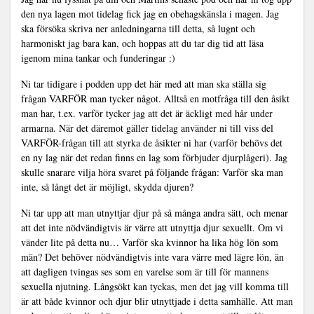
den nya lagen mot tidelag fick jag en obehagskänsla i magen. Jag
ska försöka skriva ner anledningarna till detta, så lugnt och
harmoniskt jag bara kan, och hoppas att du tar dig tid att läsa
igenom mina tankar och funderingar :)
Ni tar tidigare i podden upp det här med att man ska ställa sig
frågan VARFÖR man tycker något. Alltså en motfråga till den åsikt
man har, t.ex. varför tycker jag att det är äckligt med hår under
armarna. När det däremot gäller tidelag använder ni till viss del
VARFÖR-frågan till att styrka de åsikter ni har (varför behövs det
en ny lag när det redan finns en lag som förbjuder djurplågeri). Jag
skulle snarare vilja höra svaret på följande frågan: Varför ska man
inte, så långt det är möjligt, skydda djuren?
Ni tar upp att man utnyttjar djur på så många andra sätt, och menar
att det inte nödvändigtvis är värre att utnyttja djur sexuellt. Om vi
vänder lite på detta nu… Varför ska kvinnor ha lika hög lön som
män? Det behöver nödvändigtvis inte vara värre med lägre lön, än
att dagligen tvingas ses som en varelse som är till för mannens
sexuella njutning. Långsökt kan tyckas, men det jag vill komma till
är att både kvinnor och djur blir utnyttjade i detta samhälle. Att man