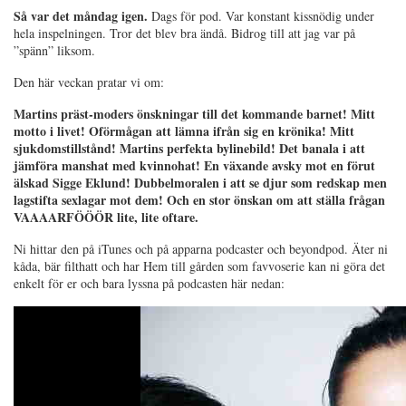
Så var det måndag igen.
Dags för pod. Var konstant kissnödig under
hela inspelningen. Tror det blev bra ändå. Bidrog till att jag var på
”spänn” liksom.
Den här veckan pratar vi om:
Martins präst-moders önskningar till det kommande barnet! Mitt
motto i livet! Oförmågan att lämna ifrån sig en krönika! Mitt
sjukdomstillstånd! Martins perfekta bylinebild! Det banala i att
jämföra manshat med kvinnohat! En växande avsky mot en förut
älskad Sigge Eklund! Dubbelmoralen i att se djur som redskap men
lagstifta sexlagar mot dem! Och en stor önskan om att ställa frågan
VAAAARFÖÖÖR lite, lite oftare.
Ni hittar den på iTunes och på apparna podcaster och beyondpod. Äter ni
kåda, bär filthatt och har Hem till gården som favvoserie kan ni göra det
enkelt för er och bara lyssna på podcasten här nedan: