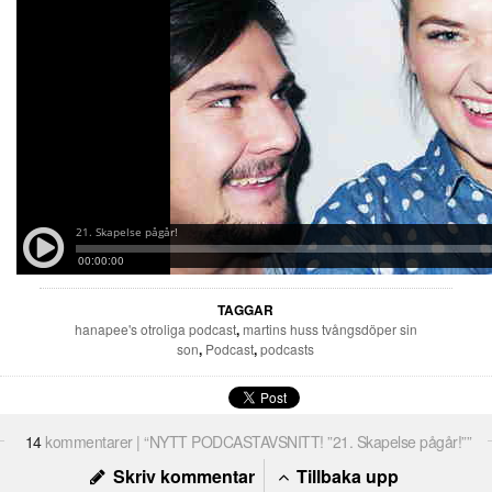
TAGGAR
hanapee's otroliga podcast
,
martins huss tvångsdöper sin
son
,
Podcast
,
podcasts
14
kommentarer | “NYTT PODCASTAVSNITT! ”21. Skapelse pågår!””
Skriv kommentar
Tillbaka upp