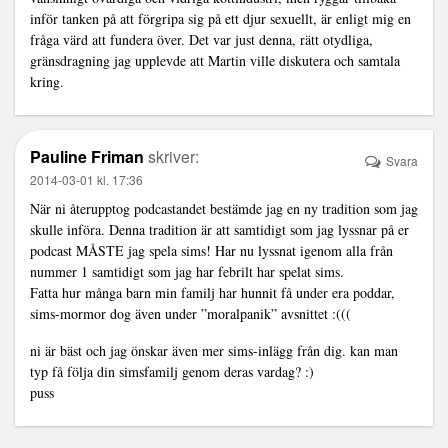
inför tanken på att förgripa sig på ett djur sexuellt, är enligt mig en
fråga värd att fundera över. Det var just denna, rätt otydliga,
gränsdragning jag upplevde att Martin ville diskutera och samtala
kring.
Pauline Friman
skriver:
Svara
2014-03-01 kl. 17:36
När ni återupptog podcastandet bestämde jag en ny tradition som jag
skulle införa. Denna tradition är att samtidigt som jag lyssnar på er
podcast MÅSTE jag spela sims! Har nu lyssnat igenom alla från
nummer 1 samtidigt som jag har febrilt har spelat sims.
Fatta hur många barn min familj har hunnit få under era poddar,
sims-mormor dog även under ”moralpanik” avsnittet :(((
ni är bäst och jag önskar även mer sims-inlägg från dig. kan man
typ få följa din simsfamilj genom deras vardag? :)
puss