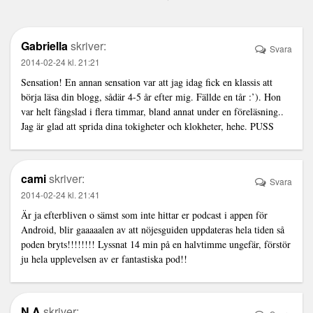
Gabriella
skriver:
Svara
2014-02-24 kl. 21:21
Sensation! En annan sensation var att jag idag fick en klassis att
börja läsa din blogg, sådär 4-5 år efter mig. Fällde en tår :’). Hon
var helt fängslad i flera timmar, bland annat under en föreläsning..
Jag är glad att sprida dina tokigheter och klokheter, hehe. PUSS
cami
skriver:
Svara
2014-02-24 kl. 21:41
Är ja efterbliven o sämst som inte hittar er podcast i appen för
Android, blir gaaaaalen av att nöjesguiden uppdateras hela tiden så
poden bryts!!!!!!!! Lyssnat 14 min på en halvtimme ungefär, förstör
ju hela upplevelsen av er fantastiska pod!!
N.A
skriver: