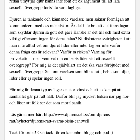
redan utnyttjar djur känns inte som ett ok argument till att låta
sexuella övergrepp fortsätta vara lagliga.
Djuren är tänkande och kännande varelser, men saknar förmågan att
kommunicera med oss människor. Är det inte bra att det finns lagar
som skyddar djuren så gott det går? Kanske är det till och med extra
viktigt eftersom ingen för deras talan? Ni diskuterar svårigheten i att
man inte alltid vet om djuret lider eller inte. Jag ser inte varför
denna fråga ens är relevant? Varför ta risken? Varning för
provokation, men vem vet om en bebis lider vid ett sexuellt
överegrepp? För mig är det självklart att det ska vara förbjudet med
sexuella övergrepp. Sen om varelsen som blir utsatt, bebis som djur,
lider eller ej spelar ingen roll.
För mig är denna typ av lagar en stor vinst och ett tecken på att
samhället går på rätt håll. Därför blir jag mycket ledsen när jag hör-
och läser att folk ser det som moralpanik.
Läs gärna mer här:
http://www.djurensratt.se/om-djurens-
ratt/nyheter/djurens-ratt-svarar-oisin-cantwell
Tack för ordet! Och tack för en kanonbra blogg och pod :)