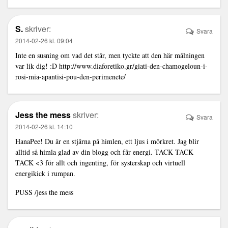
S.
skriver:
Svara
2014-02-26 kl. 09:04
Inte en susning om vad det står, men tyckte att den här målningen
var lik dig! :D
http://www.diaforetiko.gr/giati-den-chamogeloun-i-
rosi-mia-apantisi-pou-den-perimenete/
Jess the mess
skriver:
Svara
2014-02-26 kl. 14:10
HanaPee! Du är en stjärna på himlen, ett ljus i mörkret. Jag blir
alltid så himla glad av din blogg och får energi. TACK TACK
TACK <3 för allt och ingenting, för systerskap och virtuell
energikick i rumpan.
PUSS /jess the mess