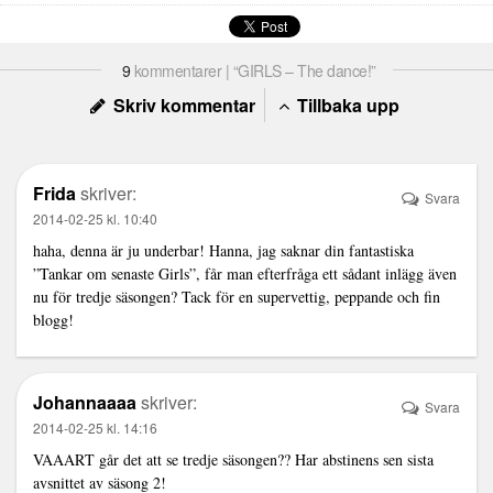
9
kommentarer | “GIRLS – The dance!”
Skriv kommentar
Tillbaka upp
Frida
skriver:
Svara
2014-02-25 kl. 10:40
haha, denna är ju underbar! Hanna, jag saknar din fantastiska
”Tankar om senaste Girls”, får man efterfråga ett sådant inlägg även
nu för tredje säsongen? Tack för en supervettig, peppande och fin
blogg!
Johannaaaa
skriver:
Svara
2014-02-25 kl. 14:16
VAAART går det att se tredje säsongen?? Har abstinens sen sista
avsnittet av säsong 2!