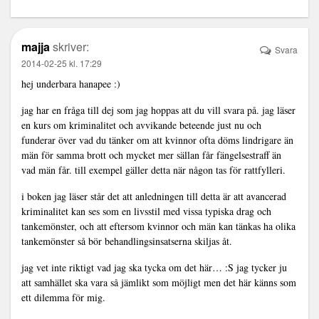
majja
skriver:
Svara
2014-02-25 kl. 17:29
hej underbara hanapee :)
jag har en fråga till dej som jag hoppas att du vill svara på. jag läser
en kurs om kriminalitet och avvikande beteende just nu och
funderar över vad du tänker om att kvinnor ofta döms lindrigare än
män för samma brott och mycket mer sällan får fängelsestraff än
vad män får. till exempel gäller detta när någon tas för rattfylleri.
i boken jag läser står det att anledningen till detta är att avancerad
kriminalitet kan ses som en livsstil med vissa typiska drag och
tankemönster, och att eftersom kvinnor och män kan tänkas ha olika
tankemönster så bör behandlingsinsatserna skiljas åt.
jag vet inte riktigt vad jag ska tycka om det här… :S jag tycker ju
att samhället ska vara så jämlikt som möjligt men det här känns som
ett dilemma för mig.