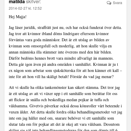
matilda
skriver:
Svara
2014-02-27 kl. 12:52
Hej Majja!
Jag läser juridik, straffrätt just nu, och har också funderat över detta.
Jag tror att kvinnor ibland döms lindrigare eftersom kvinnor
förväntas vara goda människor. Det är ett utslag av bilden av
kvinnan som omsorgsfull och moderlig, att hon skulle vilja en
annan människa illa stämmer inte överens med den här bilden.
Därför bedöms hennes brott vara mindre allvarligt än mannens.
Detta går igen även på andra områden i samhället. Kvinnan är ju t
ex någon som arbetar som sjuksköterska för att hon känner ett kall –
inte för att hon vill ha skäligt betalt! Förstår du vad jag menar?
Att vi skulle ha olika tankemönster kan säkert stämma. Det tror jag
är ett utslag av att vi växer upp i ett samhälle som berättar för oss
att flickor är snälla och beskedliga medan pojkar är tuffa och
våldsamma. Givetvis påverkar också dessa könsroller vårt beteende i
vuxen ålder. Att detta skulle fordra olika behandlingsmetoder vet jag
inte om jag håller med om, snarare behöver vi ett samhälle som
slutar tala om för pojkar att det är okej att vara våldsam. Dessutom
skiljer sig väl inte behandlingsmetoderna för den som dömts till 6