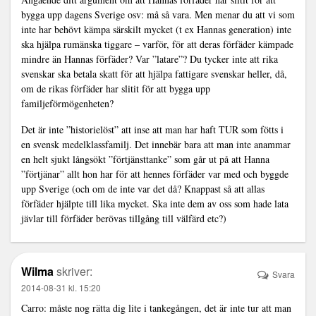
bygga upp dagens Sverige osv: må så vara. Men menar du att vi som
inte har behövt kämpa särskilt mycket (t ex Hannas generation) inte
ska hjälpa rumänska tiggare – varför, för att deras förfäder kämpade
mindre än Hannas förfäder? Var ”latare”? Du tycker inte att rika
svenskar ska betala skatt för att hjälpa fattigare svenskar heller, då,
om de rikas förfäder har slitit för att bygga upp
familjeförmögenheten?
Det är inte ”historielöst” att inse att man har haft TUR som fötts i
en svensk medelklassfamilj. Det innebär bara att man inte anammar
en helt sjukt långsökt ”förtjänsttanke” som går ut på att Hanna
”förtjänar” allt hon har för att hennes förfäder var med och byggde
upp Sverige (och om de inte var det då? Knappast så att allas
förfäder hjälpte till lika mycket. Ska inte dem av oss som hade lata
jävlar till förfäder berövas tillgång till välfärd etc?)
Wilma
skriver:
Svara
2014-08-31 kl. 15:20
Carro: måste nog rätta dig lite i tankegången, det är inte tur att man