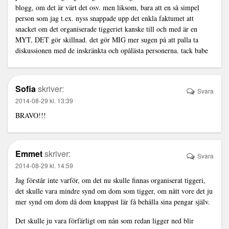
blogg, om det är värt det osv. men liksom, bara att en så simpel
person som jag t.ex. nyss snappade upp det enkla faktumet att
snacket om det organiserade tiggeriet kanske till och med är en
MYT, DET gör skillnad. det gör MIG mer sugen på att palla ta
diskussionen med de inskränkta och opålästa personerna. tack babe
Sofia
skriver:
Svara
2014-08-29 kl. 13:39
BRAVO!!!
Emmet
skriver:
Svara
2014-08-29 kl. 14:59
Jag förstår inte varför, om det nu skulle finnas organiserat tiggeri,
det skulle vara mindre synd om dom som tigger, om nått vore det ju
mer synd om dom då dom knappast lär få behålla sina pengar själv.
Det skulle ju vara förfärligt om nån som redan ligger ned blir