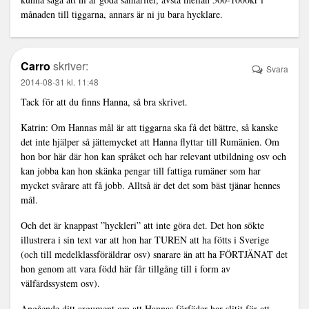
månaden till tiggarna, annars är ni ju bara hycklare.
Carro
skriver:
Svara
2014-08-31 kl. 11:48
Tack för att du finns Hanna, så bra skrivet.
Katrin: Om Hannas mål är att tiggarna ska få det bättre, så kanske
det inte hjälper så jättemycket att Hanna flyttar till Rumänien. Om
hon bor här där hon kan språket och har relevant utbildning osv och
kan jobba kan hon skänka pengar till fattiga rumäner som har
mycket svårare att få jobb. Alltså är det det som bäst tjänar hennes
mål.
Och det är knappast ”hyckleri” att inte göra det. Det hon sökte
illustrera i sin text var att hon har TUREN att ha fötts i Sverige
(och till medelklassföräldrar osv) snarare än att ha FÖRTJÄNAT det
hon genom att vara född här får tillgång till i form av
välfärdssystem osv).
Angående ditt argument om att Hannas förfäder har slitit för att