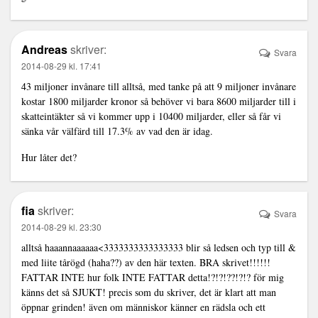
Andreas
skriver:
Svara
2014-08-29 kl. 17:41
43 miljoner invånare till alltså, med tanke på att 9 miljoner invånare
kostar 1800 miljarder kronor så behöver vi bara 8600 miljarder till i
skatteintäkter så vi kommer upp i 10400 miljarder, eller så får vi
sänka vår välfärd till 17.3% av vad den är idag.
Hur låter det?
fia
skriver:
Svara
2014-08-29 kl. 23:30
alltså haaannaaaaaa<3333333333333333 blir så ledsen och typ till &
med liite tårögd (haha??) av den här texten. BRA skrivet!!!!!!
FATTAR INTE hur folk INTE FATTAR detta!?!?!??!?!? för mig
känns det så SJUKT! precis som du skriver, det är klart att man
öppnar grinden! även om människor känner en rädsla och ett