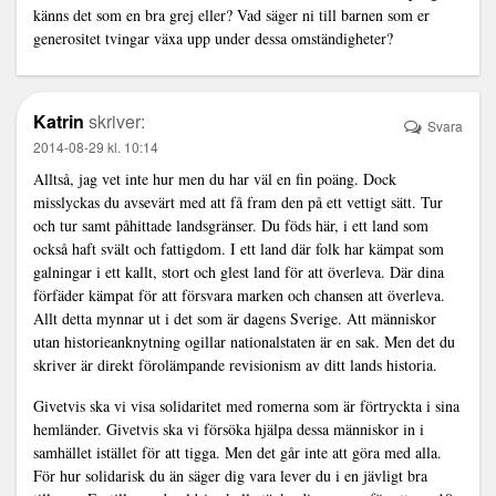
känns det som en bra grej eller? Vad säger ni till barnen som er
generositet tvingar växa upp under dessa omständigheter?
Katrin
skriver:
Svara
2014-08-29 kl. 10:14
Alltså, jag vet inte hur men du har väl en fin poäng. Dock
misslyckas du avsevärt med att få fram den på ett vettigt sätt. Tur
och tur samt påhittade landsgränser. Du föds här, i ett land som
också haft svält och fattigdom. I ett land där folk har kämpat som
galningar i ett kallt, stort och glest land för att överleva. Där dina
förfäder kämpat för att försvara marken och chansen att överleva.
Allt detta mynnar ut i det som är dagens Sverige. Att människor
utan historieanknytning ogillar nationalstaten är en sak. Men det du
skriver är direkt förolämpande revisionism av ditt lands historia.
Givetvis ska vi visa solidaritet med romerna som är förtryckta i sina
hemländer. Givetvis ska vi försöka hjälpa dessa människor in i
samhället istället för att tigga. Men det går inte att göra med alla.
För hur solidarisk du än säger dig vara lever du i en jävligt bra