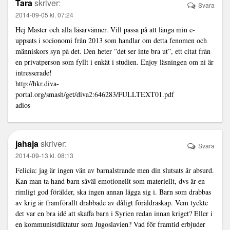
Tara
skriver:
Svara
2014-09-05 kl. 07:24
Hej Master och alla läsarvänner. Vill passa på att länga min c-
uppsats i socionomi från 2013 som handlar om detta fenomen och
människors syn på det. Den heter ”det ser inte bra ut”, ett citat från
en privatperson som fyllt i enkät i studien. Enjoy läsningen om ni är
intresserade!
http://hkr.diva-
portal.org/smash/get/diva2:646283/FULLTEXT01.pdf
adios
jahaja
skriver:
Svara
2014-09-13 kl. 08:13
Felicia: jag är ingen vän av barnalstrande men din slutsats är absurd.
Kan man ta hand barn såväl emotionellt som materiellt, dvs är en
rimligt god förälder, ska ingen annan lägga sig i. Barn som drabbas
av krig är framförallt drabbade av dåligt föräldraskap. Vem tyckte
det var en bra idé att skaffa barn i Syrien redan innan kriget? Eller i
en kommunistdiktatur som Jugoslavien? Vad för framtid erbjuder