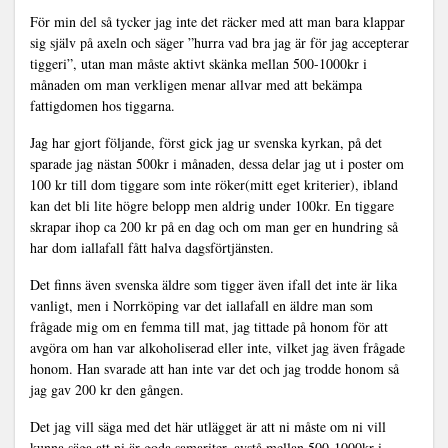
För min del så tycker jag inte det räcker med att man bara klappar
sig själv på axeln och säger ”hurra vad bra jag är för jag accepterar
tiggeri”, utan man måste aktivt skänka mellan 500-1000kr i
månaden om man verkligen menar allvar med att bekämpa
fattigdomen hos tiggarna.
Jag har gjort följande, först gick jag ur svenska kyrkan, på det
sparade jag nästan 500kr i månaden, dessa delar jag ut i poster om
100 kr till dom tiggare som inte röker(mitt eget kriterier), ibland
kan det bli lite högre belopp men aldrig under 100kr. En tiggare
skrapar ihop ca 200 kr på en dag och om man ger en hundring så
har dom iallafall fått halva dagsförtjänsten.
Det finns även svenska äldre som tigger även ifall det inte är lika
vanligt, men i Norrköping var det iallafall en äldre man som
frågade mig om en femma till mat, jag tittade på honom för att
avgöra om han var alkoholiserad eller inte, vilket jag även frågade
honom. Han svarade att han inte var det och jag trodde honom så
jag gav 200 kr den gången.
Det jag vill säga med det här utlägget är att ni måste om ni vill
kunna säga att ni är goda samariter, avstå mellan 500-1000kr i