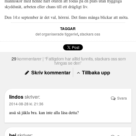
människor med henne haft oturen att födas på en plats utan hyggliga
skyddsnät, arbeten eller chans till ett drägligt liv.
Den 14:e september är det val, hörrni. Det finns många blickar att möta.
TAGGAR
det organiserade tiggeriet
,
stackars oss
29
kommentarer | “Fattigdom har alltid funnits, stackars oss som
tvingas se den”
Skriv kommentar
Tillbaka upp
lindos
skriver:
Svara
2014-08-28 kl. 21:36
asså så jäkla bra. kan inte alla läsa detta?
hej
skriver: