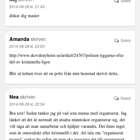
Svara
2014-08-28 kl. 21:43
älskar dig master
Amanda
skriver:
Svara
2014-08-28 kl. 22:03
http://www.skovdenyheter.se/artikel/24767/polisen-tiggarna-ofta-
del-av-kriminella-ligor
.
Blir så ledsen över att en polis från min hemstad skrivit detta..
Nea
skriver:
Svara
2014-08-28 kl. 22:34
Bra text! Sedan tänker jag på vad som menas med organiserat. Jag
tänker att det är normalt att utsatta människor organiserar sig, det
vill säga att man samarbetar och hjälper varandra. Det finns inget
som är omoraliskt eller kriminellt i det. Att tala om ”organiserat
tiggeri” verkar ha syftet att man ska associera det till organiserad