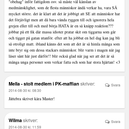
"obehag" inför fattigdom osv. så måste väl känslan av
medmänsklighet, som de flesta människor ändå verkar ha, vara SÅ
mycket större. det är klart att det är jobbigt att SE att människor har
det förjävligt men att då bara vända ryggen till och ignorera hela
grejen eller till och med börja HATA är en så knäpp reaktion???
jobbar på ett fik där massa idioter pratar skit om tiggarna som går
och tigger på gatan utanför. efter att ha jobbat en hel dag kan jag bli
så otroligt matt. ibland känns det som att det är så himla många som
inte bryr sig om dessa stackars människor. blir varm i magen när jag
läser sånt här just därför!! blir också glad när jag ser att det är så
många unga personer som verkar fatta och som har stora hjärtan! <3
Mella - stolt medlem i PK-maffian
skriver:
Svara
2014-08-30 kl. 08:30
Jättebra skrivet kära Master!
Wilma
skriver:
Svara
2014-08-30 kl. 11:59