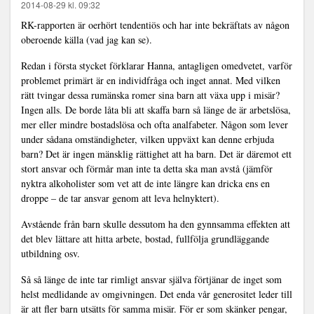
2014-08-29 kl. 09:32
RK-rapporten är oerhört tendentiös och har inte bekräftats av någon
oberoende källa (vad jag kan se).
Redan i första stycket förklarar Hanna, antagligen omedvetet, varför
problemet primärt är en individfråga och inget annat. Med vilken
rätt tvingar dessa rumänska romer sina barn att växa upp i misär?
Ingen alls. De borde låta bli att skaffa barn så länge de är arbetslösa,
mer eller mindre bostadslösa och ofta analfabeter. Någon som lever
under sådana omständigheter, vilken uppväxt kan denne erbjuda
barn? Det är ingen mänsklig rättighet att ha barn. Det är däremot ett
stort ansvar och förmår man inte ta detta ska man avstå (jämför
nyktra alkoholister som vet att de inte längre kan dricka ens en
droppe – de tar ansvar genom att leva helnyktert).
Avstående från barn skulle dessutom ha den gynnsamma effekten att
det blev lättare att hitta arbete, bostad, fullfölja grundläggande
utbildning osv.
Så så länge de inte tar rimligt ansvar själva förtjänar de inget som
helst medlidande av omgivningen. Det enda vår generositet leder till
är att fler barn utsätts för samma misär. För er som skänker pengar,