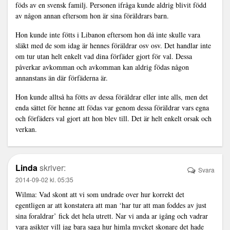
föds av en svensk familj. Personen ifråga kunde aldrig blivit född
av någon annan eftersom hon är sina föräldrars barn.
Hon kunde inte fötts i Libanon eftersom hon då inte skulle vara
släkt med de som idag är hennes föräldrar osv osv. Det handlar inte
om tur utan helt enkelt vad dina förfäder gjort för val. Dessa
påverkar avkomman och avkomman kan aldrig födas någon
annanstans än där förfäderna är.
Hon kunde alltså ha fötts av dessa föräldrar eller inte alls, men det
enda sättet för henne att födas var genom dessa föräldrar vars egna
och förfäders val gjort att hon blev till. Det är helt enkelt orsak och
verkan.
Linda
skriver:
Svara
2014-09-02 kl. 05:35
Wilma: Vad skont att vi som undrade over hur korrekt det
egentligen ar att konstatera att man ‘har tur att man foddes av just
sina foraldrar’ fick det hela utrett. Nar vi anda ar igång och vadrar
vara asikter vill jag bara saga hur himla mycket skonare det hade