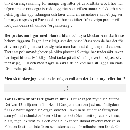
blivit en slags sanning för många. Jag sitter på en kräftskiva och hör hur
någon pratar om organiserade tiggeriet som vilken annan självklarhet som
helst, jag slår upp tidningen och läser ännu en insändare i ämnet, jag ser
hur myten sprids på Facebook och hur politiker från övriga partier vill
förbjuda denna så kallade ”organisering”.
Det pratas om ligor med blanka bilar
och dyra klockor som ska finnas
bakom tiggarna. Ingen har riktigt sett det, vissa låtsas som de har det för
att vinna poäng, andra tror sig veta men har mest dragit egna slutsatser.
Trots att polismyndigheter på olika platser i Sverige har undersökt saken
har inget hittats. Märkligt. Med tanke på att så många verkar såpass säkra
menar jag. Till och med några så säkra att de kommer att lägga sin enda
röst i valet på det.
Men så tänker jag: spelar det någon roll om det är en myt eller inte?
För faktum är att fattigdomen finns.
Det är ingen myt eller hittepå.
Det kan 43 miljoner människor i Europa vittna om just nu. Fattigdom
finns oavsett ligor eller organisationer. Faktum är att det är fattigdom
som gör att människor lever vid mina fotknölar i trettiograders värme,
blåst, regn, extrem kyla och onda blickar och ibland mycket mer än så.
Faktum är att det inte är en semesterresa de här människorna är på. Om