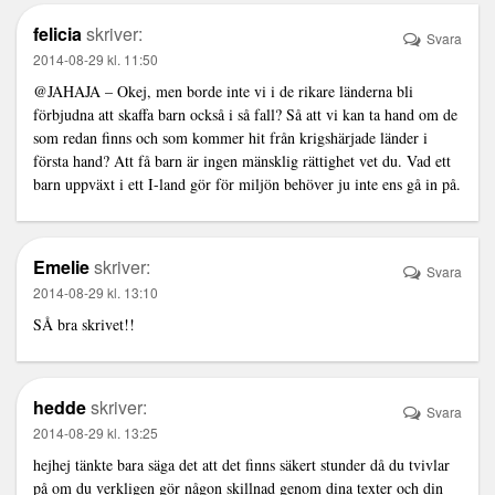
felicia
skriver:
Svara
2014-08-29 kl. 11:50
@JAHAJA – Okej, men borde inte vi i de rikare länderna bli
förbjudna att skaffa barn också i så fall? Så att vi kan ta hand om de
som redan finns och som kommer hit från krigshärjade länder i
första hand? Att få barn är ingen mänsklig rättighet vet du. Vad ett
barn uppväxt i ett I-land gör för miljön behöver ju inte ens gå in på.
Emelie
skriver:
Svara
2014-08-29 kl. 13:10
SÅ bra skrivet!!
hedde
skriver:
Svara
2014-08-29 kl. 13:25
hejhej tänkte bara säga det att det finns säkert stunder då du tvivlar
på om du verkligen gör någon skillnad genom dina texter och din