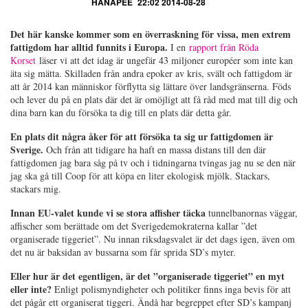
HANAPEE
22:02 2014-08-28
Det här kanske kommer som en överraskning för vissa, men extrem
fattigdom har alltid funnits i Europa.
I en
rapport från Röda
Korset
läser vi att det idag är ungefär 43 miljoner européer som inte kan
äta sig mätta. Skilladen från andra epoker av kris, svält och fattigdom är
att år 2014 kan människor förflytta sig lättare över landsgränserna. Föds
och lever du på en plats där det är omöjligt att få råd med mat till dig och
dina barn kan du försöka ta dig till en plats där detta går.
En plats dit några åker för att försöka ta sig ur fattigdomen är
Sverige.
Och från att tidigare ha haft en massa distans till den där
fattigdomen jag bara såg på tv och i tidningarna tvingas jag nu se den när
jag ska gå till Coop för att köpa en liter ekologisk mjölk. Stackars,
stackars mig.
Innan
EU-valet kunde vi se stora affisher täcka
tunnelbanornas väggar,
affischer som berättade om det Sverigedemokraterna kallar ”det
organiserade tiggeriet”. Nu innan riksdagsvalet är det dags igen, även om
det nu är baksidan av bussarna som får sprida SD’s myter.
Eller hur är det egentligen, är det ”organiserade tiggeriet” en myt
eller inte?
Enligt polismyndigheter och politiker finns inga bevis för att
det pågår ett organiserat tiggeri. Ändå har begreppet efter SD’s kampanj