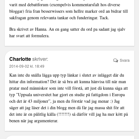
varit med debattforum (exempelvis kommentarsfalt hos diverse
bloggar) fria fran besserwissers som hellre marker ord an bidrar till
sakfragan genom relevanta tankar och funderingar. Tack.
Bra skrivet av Hanna. An en gang satter du ord pa sadant jag sjalv
har svart att formulera.
Charlotte
skriver:
Svara
2014-09-02 kl. 18:49
Kan inte du snälla lägga upp typ länkar i slutet av inlägget där du
hittar din information? Det är så bra att kunna hänvisa till när man
pratar med människor som inte vill förstå, att just då kunna säga att
typ ”Uppsala universitet har gjort en studie på fattigdom i Europa
och det är 43 miljoner”, ja men du förstår vad jag menar :) Jag
säger att jag läser det i din blogg men då får jag massa shit för att
det inte är en pålitlig källa (!!!!!!!) så därför vill jag ha mer kött på
benen när jag argumenterar.