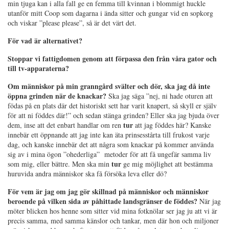
min tjuga kan i alla fall ge en femma till kvinnan i blommigt huckle
utanför mitt Coop som dagarna i ända sitter och gungar vid en sopkorg
och viskar ”please please”, så är det värt det.
För vad är alternativet?
Stoppar vi fattigdomen genom att förpassa den från våra gator och
till tv-apparaterna?
Om människor på min granngård svälter och dör, ska jag då inte
öppna grinden när de knackar?
Ska jag säga ”nej, ni hade oturen att
födas på en plats där det historiskt sett har varit knapert, så skyll er själv
för att ni föddes där!” och sedan stänga grinden? Eller ska jag bjuda över
tur
dem, inse att det enbart handlar om ren
att jag föddes här? Kanske
innebär ett öppnande att jag inte kan äta prinsesstårta till frukost varje
dag, och kanske innebär det att några som knackar på kommer använda
sig av i mina ögon ”ohederliga” metoder för att få ungefär samma liv
tur
som mig, eller bättre. Men ska min
ge mig möjlighet att bestämma
huruvida andra människor ska få försöka leva eller dö?
För vem är jag om jag gör skillnad på människor och människor
beroende på vilken sida av påhittade landsgränser de föddes?
När jag
möter blicken hos henne som sitter vid mina fotknölar ser jag ju att vi är
precis samma, med samma känslor och tankar, men där hon och miljoner