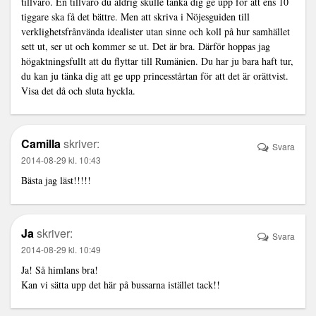
tillvaro. En tillvaro du aldrig skulle tänka dig ge upp för att ens 10
tiggare ska få det bättre. Men att skriva i Nöjesguiden till
verklighetsfrånvända idealister utan sinne och koll på hur samhället
sett ut, ser ut och kommer se ut. Det är bra. Därför hoppas jag
högaktningsfullt att du flyttar till Rumänien. Du har ju bara haft tur,
du kan ju tänka dig att ge upp princesstårtan för att det är orättvist.
Visa det då och sluta hyckla.
Camilla
skriver:
Svara
2014-08-29 kl. 10:43
Bästa jag läst!!!!!
Ja
skriver:
Svara
2014-08-29 kl. 10:49
Ja! Så himlans bra!
Kan vi sätta upp det här på bussarna istället tack!!