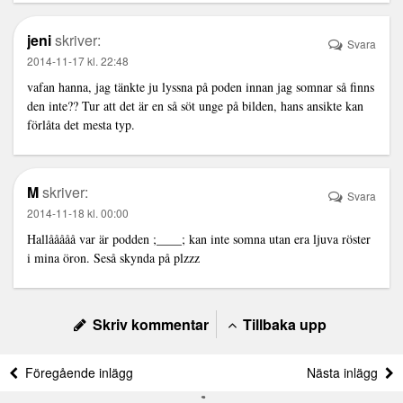
jeni
skriver:
Svara
2014-11-17 kl. 22:48
vafan hanna, jag tänkte ju lyssna på poden innan jag somnar så finns
den inte?? Tur att det är en så söt unge på bilden, hans ansikte kan
förlåta det mesta typ.
M
skriver:
Svara
2014-11-18 kl. 00:00
Hallååååå var är podden ;____; kan inte somna utan era ljuva röster
i mina öron. Seså skynda på plzzz
Skriv kommentar
Tillbaka upp
Föregående inlägg
Nästa inlägg