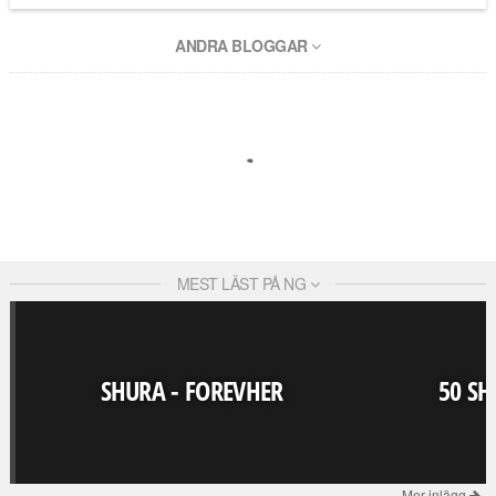
ANDRA BLOGGAR
MEST LÄST PÅ NG
SHURA - FOREVHER
50 SH
Mer inlägg