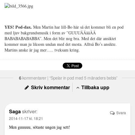
YES! Pod-dax.
Men Martin har lill-Bo här så det kommer bli en pod
med ljuv bakgrundsmusik i form av ”GUUUÄÄääÄÄ
BABABABABABBA”. Men det blir nog bra. Med det där ansiktet
kommer man ju liksom undan med det mesta. Alltså Bo’s ansikte.
Martins anske är jag mer….. tveksam kring.
6
kommentarer | “Spelar in pod med 5 månaders bebis”
Skriv kommentar
Tillbaka upp
Saga
skriver:
Svara
2014-11-17 kl. 18:21
Men guuuuu, sötaste ungen jag sett!