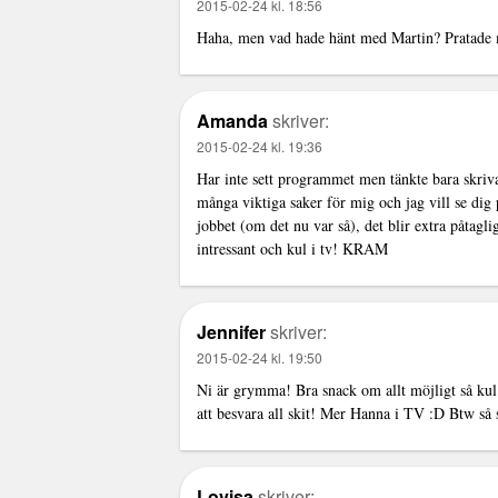
2015-02-24 kl. 18:56
Haha, men vad hade hänt med Martin? Pratade m
Amanda
skriver:
2015-02-24 kl. 19:36
Har inte sett programmet men tänkte bara skriva 
många viktiga saker för mig och jag vill se dig 
jobbet (om det nu var så), det blir extra påtagl
intressant och kul i tv! KRAM
Jennifer
skriver:
2015-02-24 kl. 19:50
Ni är grymma! Bra snack om allt möjligt så kul a
att besvara all skit! Mer Hanna i TV :D Btw så s
Lovisa
skriver: