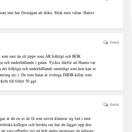
e som inte har förmågan att älska. Slisk men vafan. Haterz
Svara
lan som mer än ett jippo som ÄR folkligt och BÖR
a och underhållande i galan. Tycker därför att Hanna var
n det folkliga och underhållande samtidigt som hon kan se
ering etc.). De som hatar är svettiga IMDB-killar som
eln till frihet 50 ggr.
Svara
gar är du en av de få som envist klamrar sig fast i min
brittiska kollegor och berätta om hur du lägger upp den
att vara offentlig tjej på helt andra premisser än tidigare.