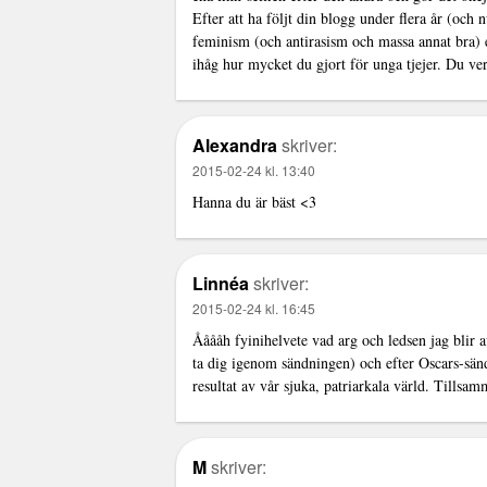
Efter att ha följt din blogg under flera år (oc
feminism (och antirasism och massa annat bra) e
ihåg hur mycket du gjort för unga tjejer. Du ve
Alexandra
skriver:
2015-02-24 kl. 13:40
Hanna du är bäst <3
Linnéa
skriver:
2015-02-24 kl. 16:45
Ååååh fyinihelvete vad arg och ledsen jag blir 
ta dig igenom sändningen) och efter Oscars-sänd
resultat av vår sjuka, patriarkala värld. Tillsam
M
skriver: