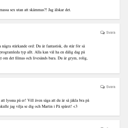
assa sex utan att skämmas?! Jag älskar det.
Svara
några stärkande ord: Du är fantastisk, du står för så
programleda typ allt. Alla kan väl ha en dålig dag på
igt om det filmas och livesänds bara. Du är grym, rolig,
Svara
tt lyssna på er! Vill även säga att du är så jäkla bra på
kulle jag vilja se dig och Martin i På spåret! <3