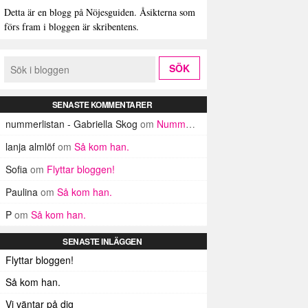
Detta är en blogg på Nöjesguiden. Åsikterna som
förs fram i bloggen är skribentens.
SENASTE KOMMENTARER
nummerlistan - Gabriella Skog
om
Nummerlistan
lanja almlöf
om
Så kom han.
Sofia
om
Flyttar bloggen!
Paulina
om
Så kom han.
P
om
Så kom han.
SENASTE INLÄGGEN
Flyttar bloggen!
Så kom han.
Vi väntar på dig