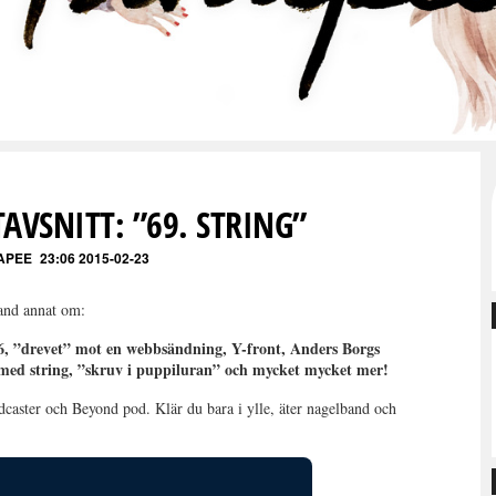
AVSNITT: ”69. STRING”
APEE
23:06 2015-02-23
and annat om:
 6, ”drevet” mot en webbsändning, Y-front, Anders Borgs
 med string, ”skruv i puppiluran” och mycket mycket mer!
dcaster och Beyond pod. Klär du bara i ylle, äter nagelband och