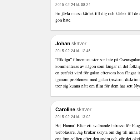
2015-02-24 kl. 08:24
En jävla massa kärlek till dig och kärlek till d
gon hate.
Johan
skriver:
2015-02-24 kl. 12:45
”Riktiga” filmentusiaster ser inte på Oscarsga
kommenteras av någon som fångar in det folklig
en perfekt värd för galan eftersom hon fångar i
igenom problemen med galan (sexism, diskrimin
tror sig kunna nått om film för dem har sett Nyck
Caroline
skriver:
2015-02-24 kl. 13:02
Hej Hanna! Efter ett svalnande intresse för blog
webbläsare. Jag brukar skryta om dig till mina 
ena finn-selfien efter den andra och gör det okej 