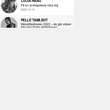
LUCIA HAAG
På en anslagstavla nära dig
2022-10-10
PELLE TAMLEHT
Melodifestivalen 2022 – de går vidare
från den första deltävlingen
2022-02-02
I KORPENS SKUGGA
Själva definitionen av ondska
2021-06-28
ÖPPNA BOKEN
Kropps-dagbok
2021-06-24
SYNDAFALLET
Det är inte din demokratiska plikt att
delta i instagramaktivism.
2021-04-26
VAD BLIR DET FÖR RAP
Avsnitt 211! Sista avsnittet! HEJ DÅ!
(Del 1 och 2)