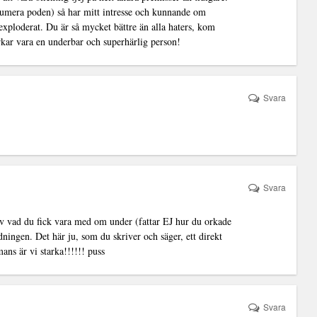
h numera poden) så har mitt intresse och kunnande om
xploderat. Du är så mycket bättre än alla haters, kom
rkar vara en underbar och superhärlig person!
Svara
Svara
av vad du fick vara med om under (fattar EJ hur du orkade
ningen. Det här ju, som du skriver och säger, ett direkt
mans är vi starka!!!!!! puss
Svara