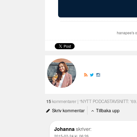
hanapee's o
15
kommentarer | “NYTT PODCASTAVSNITT: ”69. S
Skriv kommentar
Tillbaka upp
Johanna
skriver:
2015-02-24 kl. 06:26