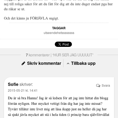
nej till roliga saker för att du fått för dig att du inte duger endast pga hur
du råkar se ut.
Och det känns ju FÖRJÄVLA sugigt.
TAGGAR
utseendehetssssssss
7
kommentarer | “HUR SER JAG UUUUUT”
Skriv kommentar
Tillbaka upp
Sofie
skriver:
Svara
2015-05-21 kl. 14:41
Du är så bra Hanna! Jag är så ledsen för att jag inte hittat din blogg
förrän nyligen. Hur mycket vettigt från dig har jag inte missat?
Tyvärr tillåter inte livet mig att läsa ikapp just nu heller då jag har
så sjukt jävla mycket att stå i hela tiden (i princip bara självförvållat