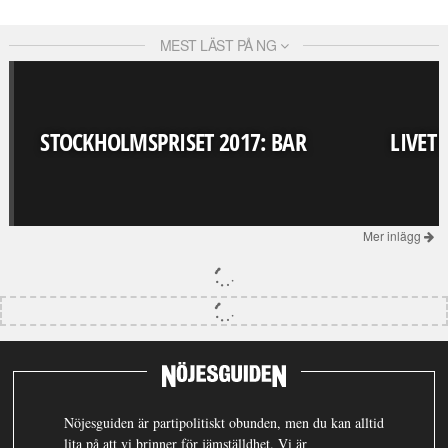
MEST LÄST PÅ NG
STOCKHOLMSPRISET 2017: BAR
LIVET
Mer inlägg
Nöjesguiden är partipolitiskt obunden, men du kan alltid
lita på att vi brinner för jämställdhet. Vi är