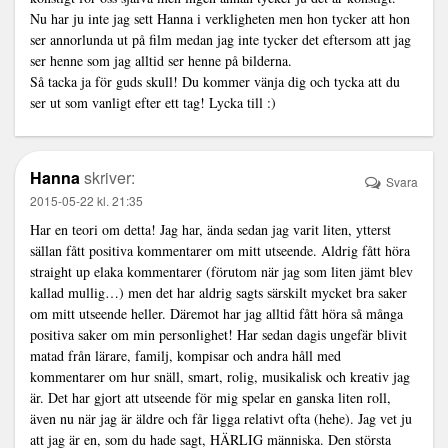
Nu har ju inte jag sett Hanna i verkligheten men hon tycker att hon
ser annorlunda ut på film medan jag inte tycker det eftersom att jag
ser henne som jag alltid ser henne på bilderna.
Så tacka ja för guds skull! Du kommer vänja dig och tycka att du
ser ut som vanligt efter ett tag! Lycka till :)
Hanna
skriver:
Svara
2015-05-22 kl. 21:35
Har en teori om detta! Jag har, ända sedan jag varit liten, ytterst
sällan fått positiva kommentarer om mitt utseende. Aldrig fått höra
straight up elaka kommentarer (förutom när jag som liten jämt blev
kallad mullig…) men det har aldrig sagts särskilt mycket bra saker
om mitt utseende heller. Däremot har jag alltid fått höra så många
positiva saker om min personlighet! Har sedan dagis ungefär blivit
matad från lärare, familj, kompisar och andra håll med
kommentarer om hur snäll, smart, rolig, musikalisk och kreativ jag
är. Det har gjort att utseende för mig spelar en ganska liten roll,
även nu när jag är äldre och får ligga relativt ofta (hehe). Jag vet ju
att jag är en, som du hade sagt, HÄRLIG människa. Den största