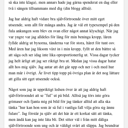
så ska inte klaga), men annars hade jag gärna spenderat en dag eller
två i sängen tillsammans med dig (din blogg alltså).
Jag har aldrig haft vidare bra självförtroende över mitt eget
utseende, som allt för många andra. Jag är väl ett typexempel på den
fula ankungen som blev en svan eller något annat klyschigt. När jag
var yngre var jag alldeles för lång för min beninga kropp, låren
fyllde aldrig ut byxorna, tänderna var för stora, håret för tunt osv.
Med åren har jag liksom växt in i min kropp, fyllt ut den bättre så
att säga och ser idag inte lika oproportionerlig ut. Vissa dagar tycker
jag helt ärligt att jag ser riktigt bra ut. Medan jag vissa dagar hatar
allt hos mig själv. Jag antar att det går upp och ner i och med hur
man mår i övrigt. Är livet tipp topp på övriga plan är det nog lättare
att gilla sitt eget utseende också.
Något som jag är uppriktigt ledsen över är att jag aldrig haft
självförtroendet att se ”ful” ut på bild. Alltså jag törs inte göra
grimaser och fjanta mig på bild för jag tänker alltid att alla ska
tänka ”hur kan hon som är så ful i vanliga fall vilja göra sig ännu
fulare”. Jag förstår ju själv att det här är ett korkat sätt att tänka,
men ändå kan jag inte låta bli. Det sitter väl i från mitt dåliga
självförtroende som ung och är väldigt svårt att släppa. Jag beundrar