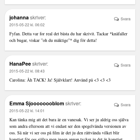
johanna
skriver:
Svara
2015-05-22 kl. 06:02
Fyfan. Detta var for real det bästa du har skrivit. Tackar *knäfaller
och bugar, viskar ”oh du mäktige”* dig för detta!
HanaPee
skriver:
Svara
2015-05-22 kl. 08:43
Carolina: Åh TACK! Ja! Självklart! Använd på <3 <3 <3
Emma Sjoooooooblom
skriver:
Svara
2015-05-22 kl. 14:01
Kan tänka mig att det bara är en vanesak. Vi ser ju aldrig oss själva
som andra eftersom att vi endast ser den spegelvända versionen av
oss. Så när vi ser oss på film är det ju den rättvända vilket blir
konstigt för oss själva men ingen annan tycker ju det är konstigt.