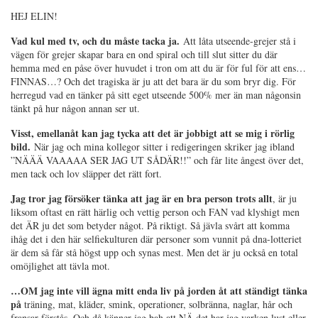
HEJ ELIN!
Vad kul med tv, och du måste tacka ja.
Att låta utseende-grejer stå i
vägen för grejer skapar bara en ond spiral och till slut sitter du där
hemma med en påse över huvudet i tron om att du är för ful för att ens…
FINNAS…? Och det tragiska är ju att det bara är du som bryr dig. För
herregud vad en tänker på sitt eget utseende 500% mer än man någonsin
tänkt på hur någon annan ser ut.
Visst, emellanåt kan jag tycka att det är jobbigt att se mig i rörlig
bild.
När jag och mina kollegor sitter i redigeringen skriker jag ibland
”NÄÄÄ VAAAAA SER JAG UT SÅDÄR!!” och får lite ångest över det,
men tack och lov släpper det rätt fort.
Jag tror jag försöker tänka att jag är en bra person trots allt
, är ju
liksom oftast en rätt härlig och vettig person och FAN vad klyshigt men
det ÄR ju det som betyder något. På riktigt. Så jävla svårt att komma
ihåg det i den här selfiekulturen där personer som vunnit på dna-lotteriet
är dem så får stå högst upp och synas mest. Men det är ju också en total
omöjlighet att tävla mot.
…OM jag inte vill ägna mitt enda liv på jorden åt att ständigt tänka
på
träning, mat, kläder, smink, operationer, solbränna, naglar, hår och
fransar förstås. Och då känner jag bah att NÄ det har jag varken lust eller