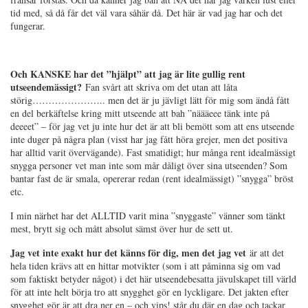
tid med, så då får det väl vara såhär då. Det här är vad jag har och det
fungerar.
Och KANSKE har det ”hjälpt” att jag är lite gullig rent
utseendemässigt?
Fan svårt att skriva om det utan att låta
störig………………….. men det är ju jävligt lätt för mig som ändå fått
en del berkäftelse kring mitt utseende att bah ”näääeee tänk inte på
deeeet” – för jag vet ju inte hur det är att bli bemött som att ens utseende
inte duger på några plan (visst har jag fått höra grejer, men det positiva
har alltid varit övervägande). Fast smatidigt; hur många rent idealmässigt
snygga personer vet man inte som mår dåligt över sina utseenden? Som
bantar fast de är smala, opererar redan (rent idealmässigt) ”snygga” bröst
etc.
I min närhet har det ALLTID varit mina ”snyggaste” vänner som tänkt
mest, brytt sig och mått absolut sämst över hur de sett ut.
Jag vet inte exakt hur det känns för dig, men det jag vet
är att det
hela tiden krävs att en hittar motvikter (som i att påminna sig om vad
som faktiskt betyder något) i det här utseendebesatta jävulskapet till värld
för att inte helt börja tro att snygghet gör en lyckligare. Det jakten efter
snygghet gör är att dra ner en – och vips! står du där en dag och tackar