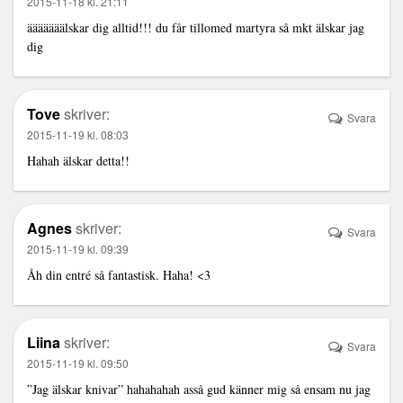
2015-11-18 kl. 21:11
ääääääälskar dig alltid!!! du får tillomed martyra så mkt älskar jag
dig
Tove
skriver:
Svara
2015-11-19 kl. 08:03
Hahah älskar detta!!
Agnes
skriver:
Svara
2015-11-19 kl. 09:39
Åh din entré så fantastisk. Haha! <3
Liina
skriver:
Svara
2015-11-19 kl. 09:50
”Jag älskar knivar” hahahahah asså gud känner mig så ensam nu jag