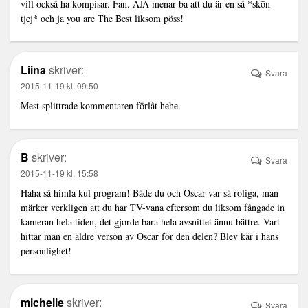
vill också ha kompisar. Fan. AJA menar ba att du är en så *skön
tjej* och ja you are The Best liksom pöss!
Liina
skriver:
Svara
2015-11-19 kl. 09:50
Mest splittrade kommentaren förlåt hehe.
B
skriver:
Svara
2015-11-19 kl. 15:58
Haha så himla kul program! Både du och Oscar var så roliga, man
märker verkligen att du har TV-vana eftersom du liksom fångade in
kameran hela tiden, det gjorde bara hela avsnittet ännu bättre. Vart
hittar man en äldre verson av Oscar för den delen? Blev kär i hans
personlighet!
michelle
skriver:
Svara