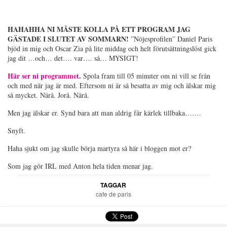
HAHAHHA NI MÅSTE KOLLA PÅ ETT PROGRAM JAG
GÄSTADE I SLUTET AV SOMMARN!
”Nöjesprofilen” Daniel Paris
bjöd in mig och Oscar Zia på lite middag och helt förutsättningslöst gick
jag dit …och… det…. var…. så… MYSIGT!
Här ser ni programmet
.
Spola fram till 05 minuter om ni vill se från
och med när jag är med. Eftersom ni är så besatta av mig och älskar mig
så mycket. Närå. Jorå. Närå.
Men jag älskar er. Synd bara att man aldrig får kärlek tillbaka…….
Snyft.
Haha sjukt om jag skulle börja martyra så här i bloggen mot er?
Som jag gör IRL med Anton hela tiden menar jag.
TAGGAR
cafe de paris