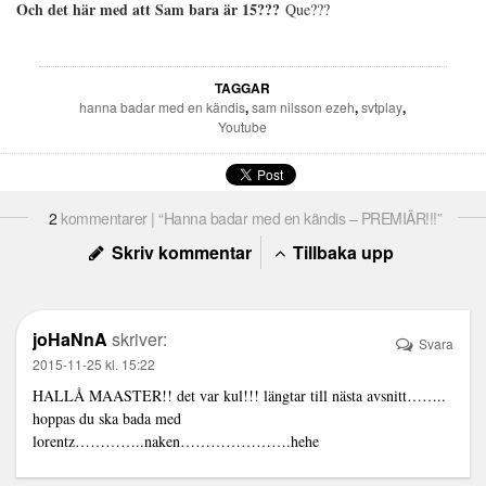
Och det här med att Sam bara är 15???
Que???
TAGGAR
hanna badar med en kändis
,
sam nilsson ezeh
,
svtplay
,
Youtube
2
kommentarer | “Hanna badar med en kändis – PREMIÄR!!!”
Skriv kommentar
Tillbaka upp
joHaNnA
skriver:
Svara
2015-11-25 kl. 15:22
HALLÅ MAASTER!! det var kul!!! längtar till nästa avsnitt……..
hoppas du ska bada med
lorentz…………..naken………………….hehe