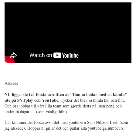
Älskade
NU ligger de två första avsnitten av ”Hanna badar med en kändis”
ute på SVTplay och YouTube.
Tycker det blev så himla kul och fint.
Och bra jobbat till vårt lilla team som gjorde detta på liten peng och
under få dagar…. (som vanligt hihi).
Här kommer det första avsnittet med youtubern Sam Nilsson Ezeh (som
jag älskade). Hoppas ni gillar det och pallar alla youtubeiga jumpcuts.