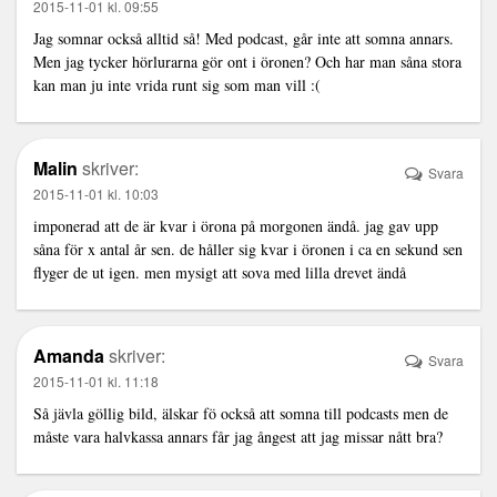
2015-11-01 kl. 09:55
Jag somnar också alltid så! Med podcast, går inte att somna annars.
Men jag tycker hörlurarna gör ont i öronen? Och har man såna stora
kan man ju inte vrida runt sig som man vill :(
Malin
skriver:
Svara
2015-11-01 kl. 10:03
imponerad att de är kvar i örona på morgonen ändå. jag gav upp
såna för x antal år sen. de håller sig kvar i öronen i ca en sekund sen
flyger de ut igen. men mysigt att sova med lilla drevet ändå
Amanda
skriver:
Svara
2015-11-01 kl. 11:18
Så jävla göllig bild, älskar fö också att somna till podcasts men de
måste vara halvkassa annars får jag ångest att jag missar nått bra?