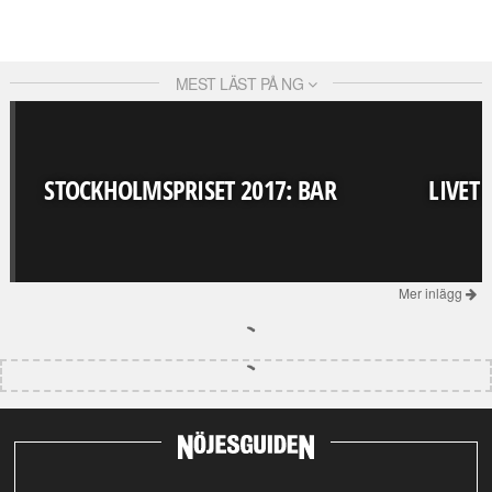
MEST LÄST PÅ NG
STOCKHOLMSPRISET 2017: BAR
LIVET
Mer inlägg