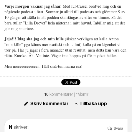
Varje morgon vaknar jag såhär.
Med lur-trassel bredvid mig och en
pågående podcast i örat. Somnar ju alltid till podcasts och glömmer 9 av
10 gånger att ställa in att podden ska stängas av efter en timme. Så det
bara rullar ”Lilla Drevet” hela nätterna i mitt huvud. Inbillar mig att det
gör mig smartare.
Jaja!!! Idag ska jag och min kille
(älskar verkligen att kalla Anton
”min kille” pga känns mer exotiskt och …fint) kolla på en lägenhet vi
tror på. Har ju jagat i flera månader utan resultat, men detta kan vara den
rätta. Kanske. Äh. Vet inte. Vågar inte hoppas på för mycket heller.
M
en meeeeeeeeeeeen. Håll små-tummarna era!
10
kommentarer | “Morrn”
Skriv kommentar
Tillbaka upp
N
skriver:
Svara