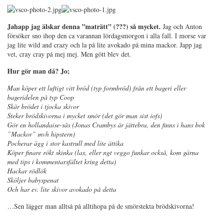
Jahapp jag älskar denna ”maträtt” (???) så mycket.
Jag och Anton
försöker sno ihop den ca varannan lördagsmorgon i alla fall. I morse var
jag lite wild and crazy och la på lite avokado på mina mackor. Japp jag
vet, cray cray på mej mej. Men gött blev det.
Hur gör man då? Jo;
Man köper ett luftigt vitt bröd (typ formbröd) från ett bageri eller
bageridelen på typ Coop
Skär brödet i tjocka skivor
Steker brödskivorna i mycket smör (det gör man sist iofs)
Gör en hollandaise-sås (Jonas Crambys är jättebra, den finns i hans bok
”Mackor” mvh hipstern)
Pocherar ägg i stor kastrull med lite ättika
Köper finare rökt skinka (lax, eller ngt veggo funkar också, kom gärna
med tips i kommentarsfältet kring detta)
Hackar rödlök
Sköljer babyspenat
Och har ev. lite skivor avokado på detta
…Sen lägger man alltså på alltihopa på de smörstekta brödskivorna!