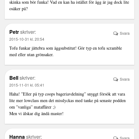
skinka som bör funka! Vad en kan ha istället för ägg är jag dock lite
osäker på?
Petr
skriver:
Svara
2015-10-31 kl. 20:54
Tofu funkar jättebra som äggsubstitut! Gör typ en tofu scramble
med eller utan grönsaker.
Bell
skriver:
Svara
2015-11-01 kl. 05:41
Haha! ”Eller på typ coops bageriavdelning” snyggt försök att vara
lite mer lowclass men det misslyckas med tanke på senaste podden
om ”vanliga” mataffärer ;)
Men vi älskar dig ändå master!
Hanna
skriver:
Svara