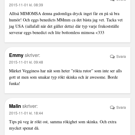
2015-11-01 kl. 08:39
Alltså MIMOMSA denna gudomliga dryck inget får en på så bra
humör! Och eggs benedicts MMmm ca det bästa jag vet. Tacka vet
jag USA (iallafall när det gäller detta) där typ varje frukostställe
serverar eggs benedict och lite bottomless mimosa <333
Emmy
skriver:
Svara
2015-11-01 kl. 09:48
Märket Vegginess har nåt som heter ”rökta rutor” som inte ser alls
gott ut men som smakar typ rökt skinka och är awesome. Borde
funka!
Malin
skriver:
Svara
2015-11-01 kl. 18:44
Tips på veg är rökt ost, samma rökighet som skinka. Och extra
mycket spenat då.