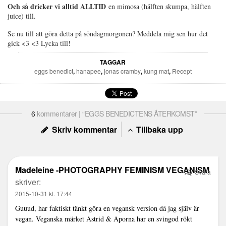
Och så dricker vi alltid ALLTID
en mimosa (hälften skumpa, hälften
juice) till.
Se nu till att göra detta på söndagmorgonen? Meddela mig sen hur det
gick <3 <3 Lycka till!
TAGGAR
eggs benedict
,
hanapee
,
jonas cramby
,
kung mat
,
Recept
6
kommentarer | “EGGS BENEDICTENS ÅTERKOMST”
Skriv kommentar
Tillbaka upp
Madeleine -PHOTOGRAPHY FEMINISM VEGANISM
Svara
skriver:
2015-10-31 kl. 17:44
Guuud, har faktiskt tänkt göra en vegansk version då jag själv är
vegan. Veganska märket Astrid & Aporna har en svingod rökt