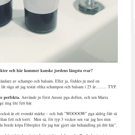
ter och här kommer kanske jordens längsta svar?
nvändare av schampo och balsam. Eller ja, föddes ju med en
Men låt säga att jag testat olika schampon och balsam i 25 år…….. TYP.
e perfekta.
Använde ju först Aussie pga doften, och sen Maria
 mig lite fett hår.
m också är ett svenskt märke – och bah ”WOOOOW” pga aldrig fått så
ellan fett och torrt. Men så, för typ 3 veckor sen var jag hos min
u borde köpa Fibreplex för jag har gjort sån behandling på ditt hår”.