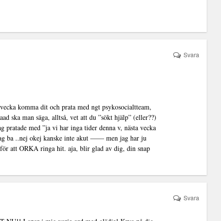
Svara
ta vecka komma dit och prata med ngt psykosocialtteam,
d ska man säga, alltså, vet att du ”sökt hjälp” (eller??)
g pratade med ”ja vi har inga tider denna v, nästa vecka
 jag ba ..nej okej kanske inte akut —— men jag har ju
för att ORKA ringa hit. aja, blir glad av dig, din snap
Svara