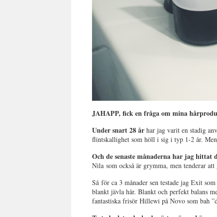
JAHAPP, fick en fråga om mina hårproduk
Under snart 28 år
har jag varit en stadig a
flintskallighet som höll i sig i typ 1-2 år. 
Och de senaste månaderna har jag hittat d
Nila som också är grymma, men tenderar att ge
Så för ca 3 månader sen testade jag Exit so
blankt jävla hår. Blankt och perfekt balans m
fantastiska frisör Hillewi på Novo som bah ”d