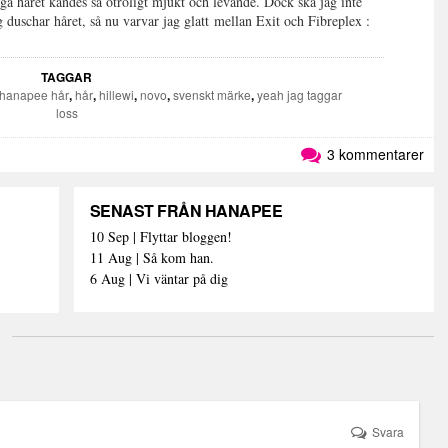
ga håret kändes så otroligt mjukt och levande. Dock ska jag inte
 duschar håret, så nu varvar jag glatt mellan Exit och Fibreplex :
TAGGAR
hanapee hår
,
hår
,
hillewi
,
novo
,
svenskt märke
,
yeah jag taggar
loss
3 kommentarer
SENAST FRÅN HANAPEE
10 Sep | Flyttar bloggen!
11 Aug | Så kom han.
6 Aug | Vi väntar på dig
Svara