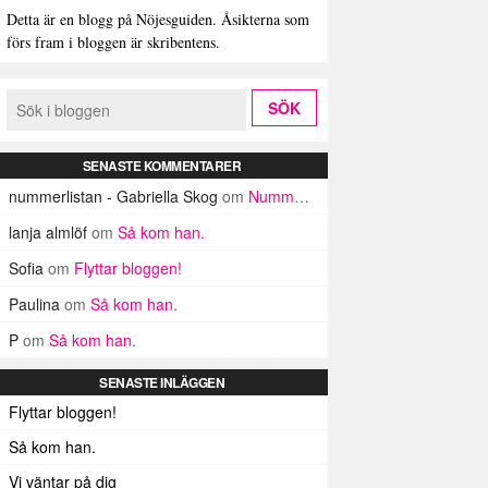
Detta är en blogg på Nöjesguiden. Åsikterna som
förs fram i bloggen är skribentens.
SENASTE KOMMENTARER
nummerlistan - Gabriella Skog
om
Nummerlistan
lanja almlöf
om
Så kom han.
Sofia
om
Flyttar bloggen!
Paulina
om
Så kom han.
P
om
Så kom han.
SENASTE INLÄGGEN
Flyttar bloggen!
Så kom han.
Vi väntar på dig