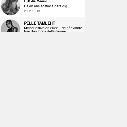
LUCIA HAAG
På en anslagstavla nära dig
2022-10-10
PELLE TAMLEHT
Melodifestivalen 2022 – de går vidare
från den första deltävlingen
2022-02-02
I KORPENS SKUGGA
Själva definitionen av ondska
2021-06-28
ÖPPNA BOKEN
Kropps-dagbok
2021-06-24
SYNDAFALLET
Det är inte din demokratiska plikt att
delta i instagramaktivism.
2021-04-26
VAD BLIR DET FÖR RAP
Avsnitt 211! Sista avsnittet! HEJ DÅ!
(Del 1 och 2)