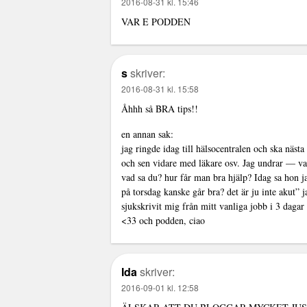
2016-08-31 kl. 15:46
VAR E PODDEN
s
skriver:
2016-08-31 kl. 15:58
Åhhh så BRA tips!!
en annan sak:
jag ringde idag till hälsocentralen och ska näs
och sen vidare med läkare osv. Jag undrar — vaaa
vad sa du? hur får man bra hjälp? Idag sa hon ja
på torsdag kanske går bra? det är ju inte akut”
sjukskrivit mig från mitt vanliga jobb i 3 dagar 
<33 och podden, ciao
Ida
skriver:
2016-09-01 kl. 12:58