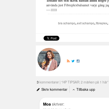
Testade det och skrek nästan ännu högre
p
använda just Fibreplexbalsamet varje gång jag
—-)))))
bra schampo
,
exit schampo
,
fibreplex
,
3
kommentarer | “HP TIPSAR: 2 märken på 1 hår”
Skriv kommentar
Tillbaka upp
Moa
skriver: