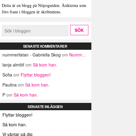
Detta är en blogg på Nöjesguiden. Åsikterna som
förs fram i bloggen är skribentens.
SENASTE KOMMENTARER
nummerlistan - Gabriella Skog
om
Nummerlistan
lanja almlöf
om
Så kom han.
Sofia
om
Flyttar bloggen!
Paulina
om
Så kom han.
P
om
Så kom han.
SENASTE INLÄGGEN
Flyttar bloggen!
Så kom han.
Vi väntar på dig