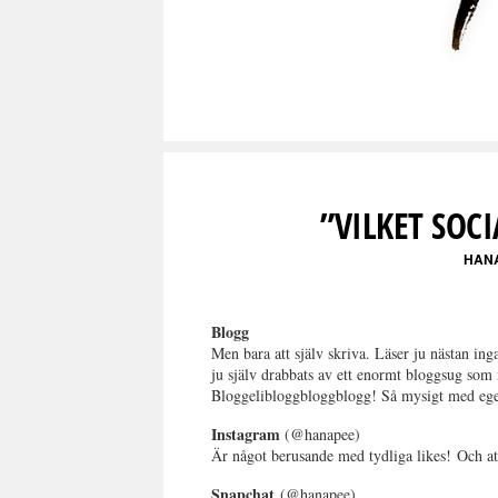
”VILKET SOCI
HAN
Blogg
Men bara att själv skriva. Läser ju nästan in
ju själv drabbats av ett enormt bloggsug som 
Bloggelibloggbloggblogg! Så mysigt med ege
Instagram
(@hanapee)
Är något berusande med tydliga likes! Och a
Snapchat
(@hanapee)