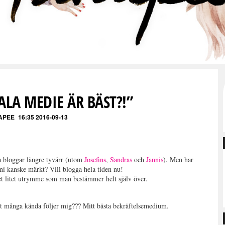
ALA MEDIE ÄR BÄST?!”
APEE
16:35 2016-09-13
ga bloggar längre tyvärr (utom
Josefins
,
Sandras
och
Jannis
). Men har
ni kanske märkt? Vill blogga hela tiden nu!
t litet utrymme som man bestämmer helt själv över.
tt många kända följer mig??? Mitt bästa bekräftelsemedium.