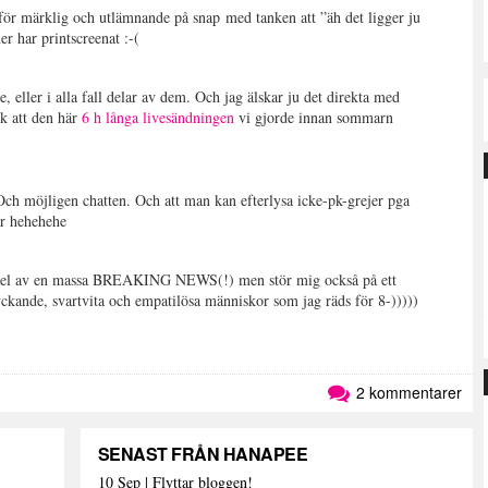
 för märklig och utlämnande på snap med tanken att ”äh det ligger ju
r har printscreenat :-(
, eller i alla fall delar av dem. Och jag älskar ju det direkta med
nk att den här
6 h långa livesändningen
vi gjorde innan sommarn
 möjligen chatten. Och att man kan efterlysa icke-pk-grejer pga
är hehehehe
ar del av en massa BREAKING NEWS(!) men stör mig också på ett
tyckande, svartvita och empatilösa människor som jag räds för 8-)))))
2 kommentarer
SENAST FRÅN HANAPEE
10 Sep | Flyttar bloggen!