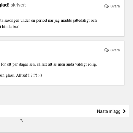
glad!
skriver:
Svara
songen under en period när jag mådde jättedåligt och
å himla bra!
Svara
ör ett par dagar sen, så lätt att se men ändå väldigt rolig.
glass. Alltså!?!?!?! :((
Nästa inlägg