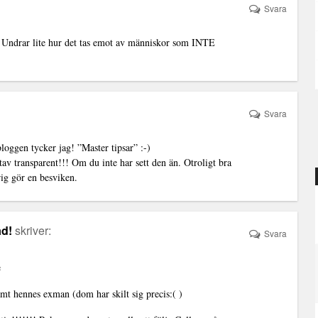
Svara
 Undrar lite hur det tas emot av människor som INTE
Svara
bloggen tycker jag! ”Master tipsar” :-)
utav transparent!!! Om du inte har sett den än. Otroligt bra
ig gör en besviken.
ad!
skriver:
Svara
e
mt hennes exman (dom har skilt sig precis:( )