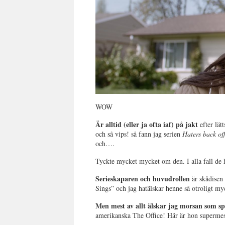
WOW
Är alltid (eller ja ofta iaf) på jakt
efter lät
och så vips! så fann jag serien
Haters back of
och….
Tyckte mycket mycket om den. I alla fall de h
Serieskaparen och huvudrollen
är skådisen
Sings” och jag hatälskar henne så otroligt my
Men mest av allt älskar jag morsan som sp
amerikanska The Office! Här är hon supermesi