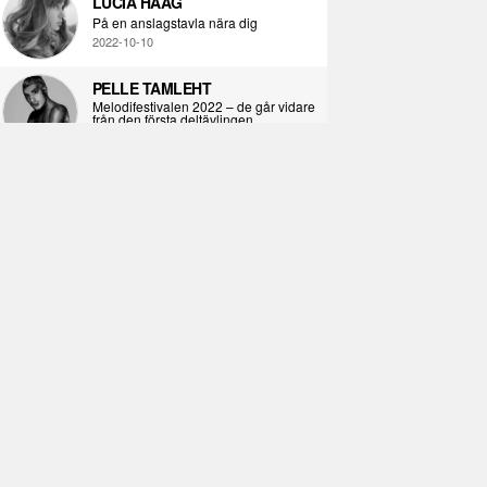
LUCIA HAAG
På en anslagstavla nära dig
2022-10-10
PELLE TAMLEHT
Melodifestivalen 2022 – de går vidare
från den första deltävlingen
2022-02-02
I KORPENS SKUGGA
Själva definitionen av ondska
2021-06-28
ÖPPNA BOKEN
Kropps-dagbok
2021-06-24
SYNDAFALLET
Det är inte din demokratiska plikt att
delta i instagramaktivism.
2021-04-26
VAD BLIR DET FÖR RAP
Avsnitt 211! Sista avsnittet! HEJ DÅ!
(Del 1 och 2)