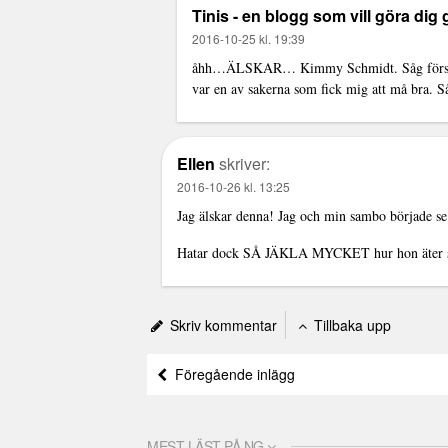
Tinis - en blogg som vill göra dig 
2016-10-25 kl. 19:39
åhh…ÄLSKAR… Kimmy Schmidt. Såg första sä
var en av sakerna som fick mig att må bra. S
Ellen
skriver:
2016-10-26 kl. 13:25
Jag älskar denna! Jag och min sambo började se f
Hatar dock SÅ JÄKLA MYCKET hur hon äter sin 
Skriv kommentar
Tillbaka upp
Föregående inlägg
MEST LÄST PÅ NG