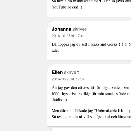
Så himla fin människa! Smart! Och så jävla duk
YouTube också! :)
Johanna
skriver:
2016-10-25 kl. 17:41
Då hoppas jag du sett Freaks and Geeks!!!!!!!
talet
Ellen
skriver:
2016-10-25 kl. 17:54
Åh jag gav den ett avsnitt för några veckor sen
fööör hysteriskt skrikig för min smak, störde mi
skådisen)…
Men däremot älskade jag ”Unbreakable KImmy Sc
Så testa den om ni vill se något kul och lättsam