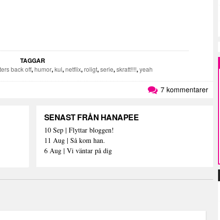
TAGGAR
ters back off
,
humor
,
kul
,
netflix
,
roligt
,
serie
,
skratt!!!!
,
yeah
7 kommentarer
SENAST FRÅN HANAPEE
10 Sep | Flyttar bloggen!
11 Aug | Så kom han.
6 Aug | Vi väntar på dig