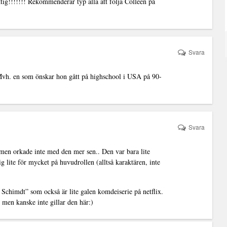
tig!!!!!!! Rekommenderar typ alla att följa Colleen på
Svara
 Mvh. en som önskar hon gått på highschool i USA på 90-
Svara
 men orkade inte med den mer sen.. Den var bara lite
g lite för mycket på huvudrollen (alltså karaktären, inte
himdt” som också är lite galen komdeiserie på netflix.
t men kanske inte gillar den här:)