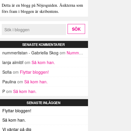
Detta är en blogg på Nöjesguiden. Åsikterna som
förs fram i bloggen är skribentens.
SENASTE KOMMENTARER
nummerlistan - Gabriella Skog
om
Nummerlistan
lanja almlöf
om
Så kom han.
Sofia
om
Flyttar bloggen!
Paulina
om
Så kom han.
P
om
Så kom han.
SENASTE INLÄGGEN
Flyttar bloggen!
Så kom han.
Vi väntar på dig