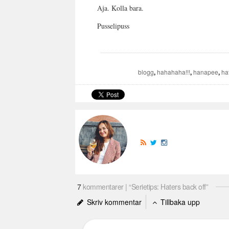
Aja. Kolla bara.
Pusselipuss
blogg
,
hahahaha!!!
,
hanapee
,
ha
7
kommentarer | “Serietips: Haters back off”
Skriv kommentar
Tillbaka upp