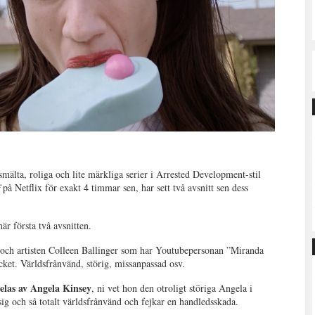
tsmälta, roliga och lite märkliga serier i Arrested Development-stil
f
på Netflix för exakt 4 timmar sen, har sett två avsnitt sen dess
är första två avsnitten.
 och artisten Colleen Ballinger som har Youtubepersonan ”Miranda
cket. Världsfrånvänd, störig, missanpassad osv.
elas av Angela Kinsey
, ni vet hon den otroligt störiga Angela i
g och så totalt världsfrånvänd och fejkar en handledsskada.