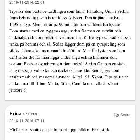
2016-11-29 kl. 22:01
Tips för den bästa behandlingen som finns! På salong Unni i Sickla
finns behandling som heter klassisk lyster. Den är jättejättedyr…
1695 kr typ. Men den är på 90 minuter och världens härligaste!
Dom startar med en ryggmassage, sedan får man en avtvätt och
hudanalys och dom berättar vad man har för hudtyp och vad kan ska
tänka på hemma och så. Sedan lägger dom på en syrapeeling som
sticks jättemycket men man blir sååå fin! Man får lyster som bara
den! Efter det får man ligga under ånga och så klämmer dom
porisar. Plockar ögonbryn gör dom också! Sedan får man en skön
lång massage vid axlar och nacke och ansikte. Sen lägger dom
ansiktsmask och masserar huvudet. Alltså. Så. Skönt. Tips på tjejer
att komma till: Linn, Maria, Stina, Camilla men alla är säkert
jättebra :)
Erica
skriver:
Svara
2016-11-30 kl. 07:11
Förlåt men spottade ut min macka pga bilden. Fantastisk.