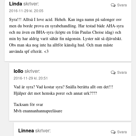
Linda
skriver:
Svara
2016-11-29 kl. 20:05
Syra!!! Alltså I love acid. Heheh. Kan inga namn på salonger osv
men du borde prova en syrabehandling. Har testad både AHA-syra
och nu även en BHA-syra (köpte en från Paulas Choise idag) och
min hy har aldrig varit såhär fin någonsin. Lyster nåt så djävulskt.
Obs man ska nog inte ha alltför känslig hud. Och man måste
använda spf efteråt. <3
lollo
skriver:
Svara
2016-11-29 kl. 20:51
Vad är syra? Vad kostar syra? Snälla berätta allt om det!!!
Hjälper det mot hemska porer och annat urk????
Tacksam för svar
Mvh enannanhannapeeläsare
Linnea
skriver:
Svara