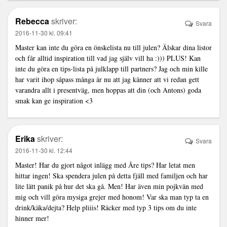
Rebecca
skriver:
Svara
2016-11-30 kl. 09:41
Master kan inte du göra en önskelista nu till julen? Älskar dina listor
och får alltid inspiration till vad jag själv vill ha :))) PLUS! Kan
inte du göra en tips-lista på julklapp till partners? Jag och min kille
har varit ihop såpass många år nu att jag känner att vi redan gett
varandra allt i presentväg, men hoppas att din (och Antons) goda
smak kan ge inspiration <3
Erika
skriver:
Svara
2016-11-30 kl. 12:44
Master! Har du gjort något inlägg med Åre tips? Har letat men
hittar ingen! Ska spendera julen på detta fjäll med familjen och har
lite lätt panik på hur det ska gå. Men! Har även min pojkvän med
mig och vill göra mysiga grejer med honom! Var ska man typ ta en
drink/käka/dejta? Help pliiis! Räcker med typ 3 tips om du inte
hinner mer!