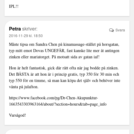
IPL!!
Petra
skriver:
Svara
2016-11-29 kl. 18:50
Måste tipsa om Sandra Chen på kinamassage-stället på horsgatan,
typ mitt emot Dovas UNGEFÄR, fast kanske lite mer åt antingen
zinken eller mariatorget. På motsatt sida av gatan iaf!
Hon är helt fantastisk, gick där rätt ofta när jag bodde på zinken.
Det BÄSTA är att hon är i princip gratis, typ 350 för 30 min och
typ 550 för en timme, så man kan köpa det själv och behöver inte
vänta på julafton.
https://www.facebook.com/pg/Dr-Chen-Akupunktur-
1663543303963164/about/?section=hours&tab=page_info
Varsågod!