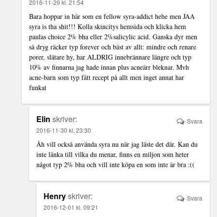
2016-11-29 kl. 21:54
Bara hoppar in här som en fellow syra-addict hehe men JAA
syra is tha shit!!! Kolla skincitys hemsida och klicka hem
paulas choice 2% bha eller 2%salicylic acid. Ganska dyr men
så dryg räcker typ forever och bäst av allt: mindre och renare
porer, slätare hy, har ALDRIG innebrännare längre och typ
10% av finnarna jag hade innan plus acneärr bleknar. Mvh
acne-barn som typ fått recept på allt men inget annat har
funkat
Elin
skriver:
Svara
2016-11-30 kl. 23:30
Åh vill också använda syra nu när jag läste det där. Kan du
inte länka till vilka du menar, finns en miljon som heter
något typ 2% bha och vill inte köpa en som inte är bra :((
Henry
skriver:
Svara
2016-12-01 kl. 09:21