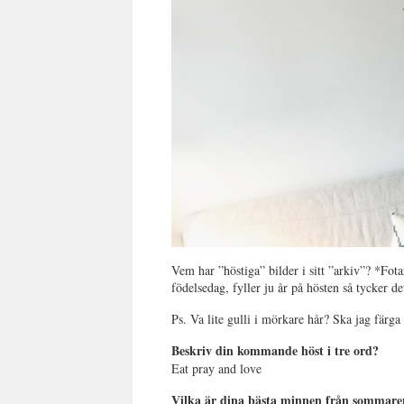
Vem har ”höstiga” bilder i sitt ”arkiv”? *Fot
födelsedag, fyller ju år på hösten så tycker det
Ps. Va lite gulli i mörkare hår? Ska jag färga
Beskriv din kommande höst i tre ord?
Eat pray and love
Vilka är dina bästa minnen från sommare