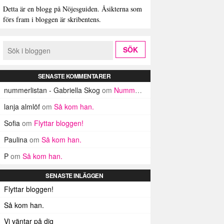
Detta är en blogg på Nöjesguiden. Åsikterna som
förs fram i bloggen är skribentens.
SENASTE KOMMENTARER
nummerlistan - Gabriella Skog
om
Nummerlistan
lanja almlöf
om
Så kom han.
Sofia
om
Flyttar bloggen!
Paulina
om
Så kom han.
P
om
Så kom han.
SENASTE INLÄGGEN
Flyttar bloggen!
Så kom han.
Vi väntar på dig