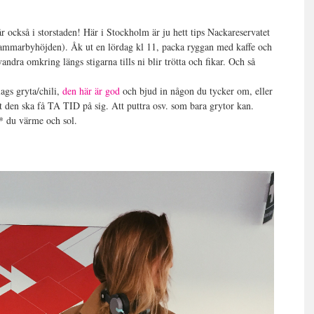
r också i storstaden! Här i Stockholm är ju hett tips Nackareservatet
ammarbyhöjden). Åk ut en lördag kl 11, packa ryggan med kaffe och
ndra omkring längs stigarna tills ni blir trötta och fikar. Och så
ags gryta/chili,
den här är god
och bjud in någon du tycker om, eller
t den ska få TA TID på sig. Att puttra osv. som bara grytor kan.
* du värme och sol.