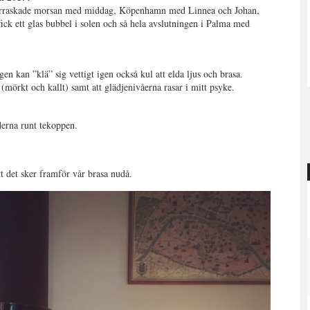
 överraskade morsan med middag, Köpenhamn med Linnea och Johan,
ick ett glas bubbel i solen och så hela avslutningen i Palma med
gen kan ”klä” sig vettigt igen också kul att elda ljus och brasa.
e (mörkt och kallt) samt att glädjenivåerna rasar i mitt psyke.
derna runt tekoppen.
tt det sker framför vår brasa nudå.