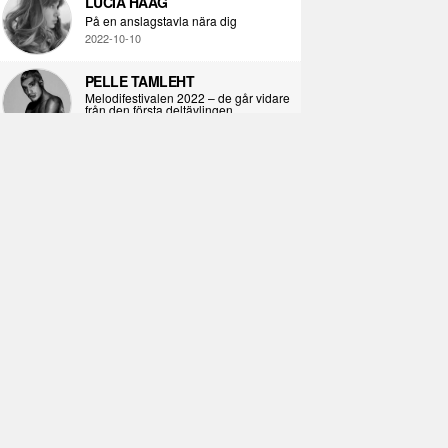
LUCIA HAAG
På en anslagstavla nära dig
2022-10-10
PELLE TAMLEHT
Melodifestivalen 2022 – de går vidare
från den första deltävlingen
2022-02-02
I KORPENS SKUGGA
Själva definitionen av ondska
2021-06-28
ÖPPNA BOKEN
Kropps-dagbok
2021-06-24
SYNDAFALLET
Det är inte din demokratiska plikt att
delta i instagramaktivism.
2021-04-26
VAD BLIR DET FÖR RAP
Avsnitt 211! Sista avsnittet! HEJ DÅ!
(Del 1 och 2)