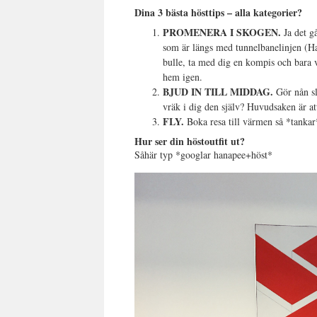
Dina 3 bästa hösttips – alla kategorier?
PROMENERA I SKOGEN.
Ja det gå
som är längs med tunnelbanelinjen (H
bulle, ta med dig en kompis och bara va
hem igen.
BJUD IN TILL MIDDAG.
Gör nån sl
vräk i dig den själv? Huvudsaken är at
FLY.
Boka resa till värmen så *tankar
Hur ser din höstoutfit ut?
Såhär typ *googlar hanapee+höst*