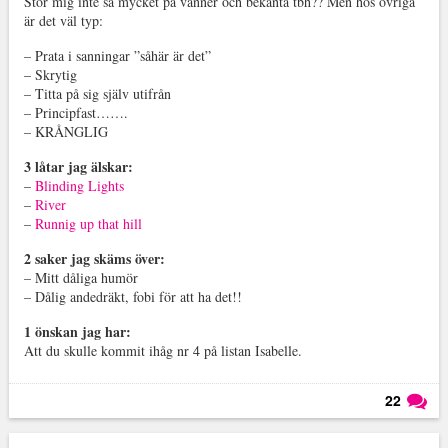
Stör mig inte så mycket på vänner och bekanta tbh?? Men hos övriga
är det väl typ:
– Prata i sanningar ”såhär är det”
– Skrytig
– Titta på sig själv utifrån
– Principfast…….
– KRÅNGLIG
3 låtar jag älskar:
–
Blinding Lights
–
River
–
Runnig up that hill
2 saker jag skäms över:
– Mitt dåliga humör
– Dålig andedräkt, fobi för att ha det!!
1 önskan jag har:
Att du skulle kommit ihåg nr 4 på listan Isabelle.
22
Läs kommentarer (
22
)