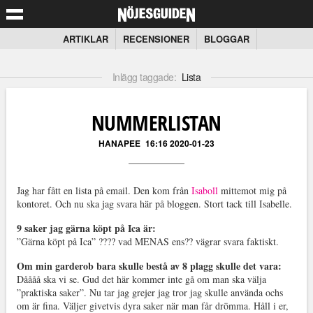
ARTIKLAR
RECENSIONER
BLOGGAR
Inlägg taggade:
Lista
NUMMERLISTAN
HANAPEE
16:16 2020-01-23
Jag har fått en lista på email. Den kom från
Isaboll
mittemot mig på
kontoret. Och nu ska jag svara här på bloggen. Stort tack till Isabelle.
9 saker jag gärna köpt på Ica är:
”Gärna köpt på Ica” ???? vad MENAS ens?? vägrar svara faktiskt.
Om min garderob bara skulle bestå av 8 plagg skulle det vara:
Dåååå ska vi se. Gud det här kommer inte gå om man ska välja
”praktiska saker”. Nu tar jag grejer jag tror jag skulle använda ochs
om är fina. Väljer givetvis dyra saker när man får drömma. Håll i er,