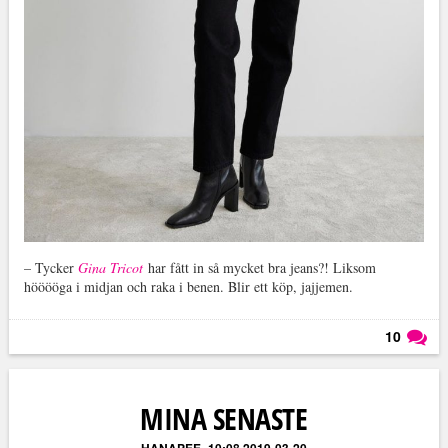
– Tycker
Gina Tricot
har fått in så mycket bra jeans?! Liksom
hööööga i midjan och raka i benen. Blir ett köp, jajjemen.
10
Läs kommentarer (
10
)
MINA SENASTE