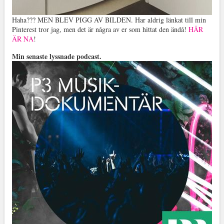
Haha??? MEN BLEV PIGG AV BILDEN. Har aldrig länkat till min
Pinterest tror jag, men det är några av er som hittat den ändå!
HÄR
ÄR NA
!
Min senaste lyssnade podcast.