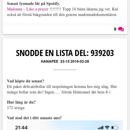
Senast lyssnade låt på Spotify.
Madonna – Like a prayer
!!!!!!!! Topp 10 bästa låtarna jag vet. Kul
också att förstå bakgrunden till den genom madonnadokumentären.
8
Läs kommentarer (
8
)
SNODDE EN LISTA DEL: 939203
HANAPEE
23:15 2019-02-28
Vad köpte du senast?
Ett paket delicatobollar till inspelningen hemma hos mig idag. Hur
många bollar som åts? Ingen….. förrän filmteamet åkt hem 8-)
Hur lång är du?
172 sexiga
Vad stod det i ditt senaste sms?