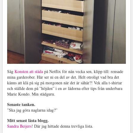
Såg
Konsten att städa
på Netflix för nån vecka sen, klipp till: rensade
mina garderober. Här ser ni en del av det. Helt otroligt vad bra det
känns att klä på sig på morgonen när det är såhär?! Vek alla t-shirtar
och ställde dem på ”höjden” i en av lådorna efter tips från underbara
Marie Kondo. Min städguru.
Senaste tanken.
”Ska jag göra naglarna idag?”
Mitt senast lästa blogg.
Sandra Beijers
! Där jag hittade denna trevliga lista.