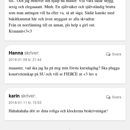
till.. Och jag behöver din hjälp nu master. Vill vara sådär snygg,
sexig och elegaaaant. Mmh. En självsäker och självständig brutta
som man antingen vill ha eller va, så att säga. Sådär kanske med
bakåtkammat hår och även snyggast av alla skvadrar.
Från en norrlänning till en annan, pls help a girl out.
Kraaaam<3<3
Hanna
skriver:
Svara
2018-01-09 kl. 21:44
maaaster, vad ska jag ha på mig min första kursdagdag? Ska plugga
konstvetenskap på SU och vill se FIERCE ut <3 luv u
karin
skriver:
Svara
2018-01-11 kl. 15:53
Hahahahaha dör av dina roliga och klockrena beskrivningar!