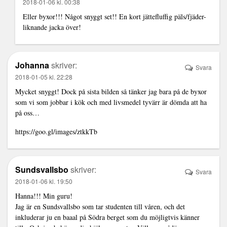
2018-01-06 kl. 00:38
Eller byxor!!! Något snyggt set!! En kort jättefluffig päls/fjäder-
liknande jacka över!
Johanna
skriver:
Svara
2018-01-05 kl. 22:28
Mycket snyggt! Dock på sista bilden så tänker jag bara på de byxor
som vi som jobbar i kök och med livsmedel tyvärr är dömda att ha
på oss…
https://goo.gl/images/ztkkTb
Sundsvallsbo
skriver:
Svara
2018-01-06 kl. 19:50
Hanna!!! Min guru!
Jag är en Sundsvallsbo som tar studenten till våren, och det
inkluderar ju en baaal på Södra berget som du möjligtvis känner