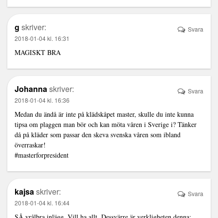
g
skriver:
Svara
2018-01-04 kl. 16:31
MAGISKT BRA
Johanna
skriver:
Svara
2018-01-04 kl. 16:36
Medan du ändå är inte på klädskåpet master, skulle du inte kunna
tipsa om plaggen man bör och kan möta våren i Sverige i? Tänker
då på kläder som passar den skeva svenska våren som ibland
överraskar!
#masterforpresident
kajsa
skriver:
Svara
2018-01-04 kl. 16:44
SÅ vrålbra inlägg. Vill ha allt. Dessvärre är verkligheten denna: