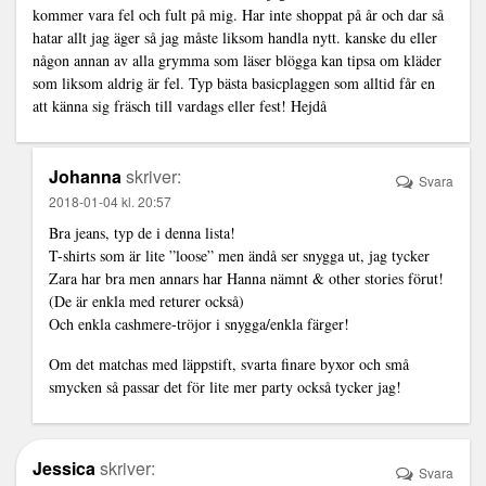
kommer vara fel och fult på mig. Har inte shoppat på år och dar så
hatar allt jag äger så jag måste liksom handla nytt. kanske du eller
någon annan av alla grymma som läser blögga kan tipsa om kläder
som liksom aldrig är fel. Typ bästa basicplaggen som alltid får en
att känna sig fräsch till vardags eller fest! Hejdå
Johanna
skriver:
Svara
2018-01-04 kl. 20:57
Bra jeans, typ de i denna lista!
T-shirts som är lite ”loose” men ändå ser snygga ut, jag tycker
Zara har bra men annars har Hanna nämnt & other stories förut!
(De är enkla med returer också)
Och enkla cashmere-tröjor i snygga/enkla färger!
Om det matchas med läppstift, svarta finare byxor och små
smycken så passar det för lite mer party också tycker jag!
Jessica
skriver:
Svara