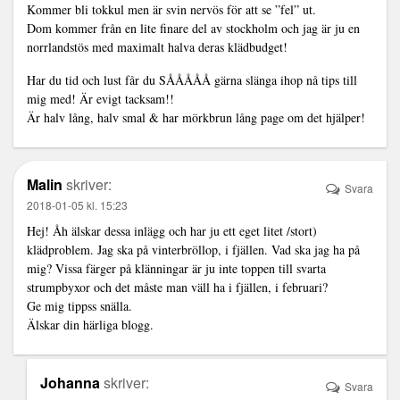
Kommer bli tokkul men är svin nervös för att se ”fel” ut.
Dom kommer från en lite finare del av stockholm och jag är ju en
norrlandstös med maximalt halva deras klädbudget!
Har du tid och lust får du SÅÅÅÅÅ gärna slänga ihop nå tips till
mig med! Är evigt tacksam!!
Är halv lång, halv smal & har mörkbrun lång page om det hjälper!
Malin
skriver:
Svara
2018-01-05 kl. 15:23
Hej! Åh älskar dessa inlägg och har ju ett eget litet /stort)
klädproblem. Jag ska på vinterbröllop, i fjällen. Vad ska jag ha på
mig? Vissa färger på klänningar är ju inte toppen till svarta
strumpbyxor och det måste man väll ha i fjällen, i februari?
Ge mig tippss snälla.
Älskar din härliga blogg.
Johanna
skriver:
Svara