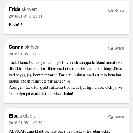
Frida
skriver:
Svara
2018-01-04 kl. 23:31
Bästa!!!
Sanna
skriver:
Svara
2018-01-05 kl. 08:12
Tack Hanna! Gick genast in på Envii och shoppade bland annat den
där skira blusen… fortsätter med other stories och annat idag. Jösses
vad snygg jag kommer vara i Paris nu, räknar med att min heta karl
tappar andan minst ett par gånger ;-)
Återigen, tack för sjukt stilsäkra tips samt ljuvlig humor. Och ja, vi
är töntiga på exakt det där viset, haha!
Elsa
skriver:
Svara
2018-01-05 kl. 09:50
ÄLSKAR dina klädtips, inte bara pga bästa stilen utan också