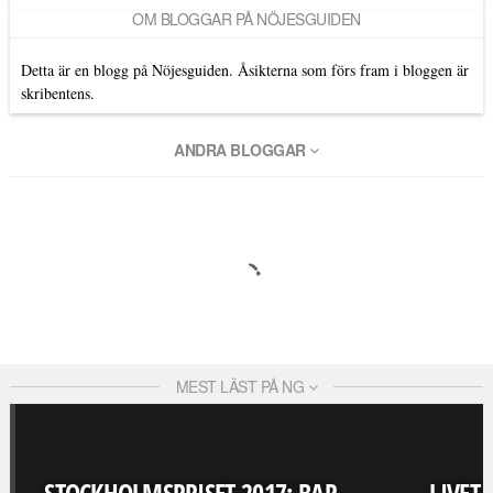
OM BLOGGAR PÅ NÖJESGUIDEN
Detta är en blogg på Nöjesguiden. Åsikterna som förs fram i bloggen är
skribentens.
ANDRA BLOGGAR
MEST LÄST PÅ NG
STOCKHOLMSPRISET 2017: BAR
LIVET