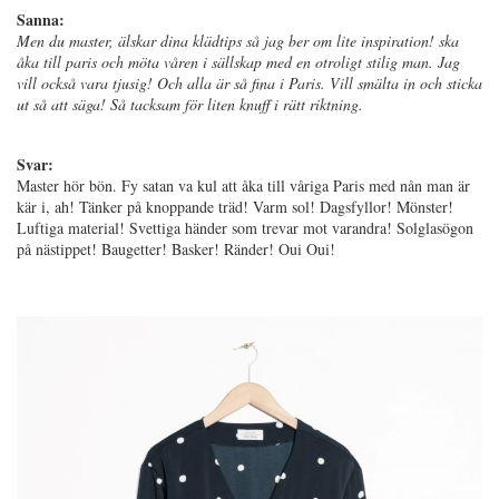
Sanna:
Men du master, älskar dina klädtips så jag ber om lite inspiration! ska
åka till paris och möta våren i sällskap med en otroligt stilig man. Jag
vill också vara tjusig! Och alla är så fina i Paris. Vill smälta in och sticka
ut så att säga! Så tacksam för liten knuff i rätt riktning.
Svar:
Master hör bön. Fy satan va kul att åka till våriga Paris med nån man är
kär i, ah! Tänker på knoppande träd! Varm sol! Dagsfyllor! Mönster!
Luftiga material! Svettiga händer som trevar mot varandra! Solglasögon
på nästippet! Baugetter! Basker! Ränder! Oui Oui!