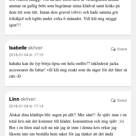
ammar en gullig bebi som begränsar mina klädval samt kräks på
dem titt som tätt. Innan dess gravid (obvi) och hade samma grå
trikåkjol och tights under cirka 6 månader. Vill klä mig snyggt
igen!!!
Isabelle
skriver:
Svara
2018-01-04 kl. 17:10
hahaha kan du typ börja tipsa om hela outfits?? inkluderat jacka
accessoarer du fattar! vill klä mig exakt som du säger för det låter så
rätt:-D
Linn
skriver:
Svara
2018-01-04 kl. 17:14
Älskar dina klädtips blir sugen på allt!! Mer sånt!! Är själv inne i en
total kris när det kommer till kläder, konsumtion och mig själv :)))
Bor i en liten stad och nu när jag är inne i denna kris orkar jag
liksom inte ens beställa hem saker för jag tänker att det ändå