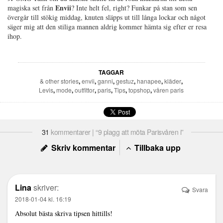
Envii
magiska set från
? Inte helt fel, right? Funkar på stan som sen
övergår till stökig middag, knuten släpps ut till långa lockar och något
säger mig att den stiliga mannen aldrig kommer hämta sig efter er resa
ihop.
TAGGAR
& other stories
,
envii
,
ganni
,
gestuz
,
hanapee
,
kläder
,
Levis
,
mode
,
outfittor
,
paris
,
Tips
,
topshop
,
våren paris
31
kommentarer | “9 plagg att möta Parisvåren i”
Skriv kommentar
Tillbaka upp
Lina
skriver:
Svara
2018-01-04 kl. 16:19
Absolut bästa skriva tipsen hittills!