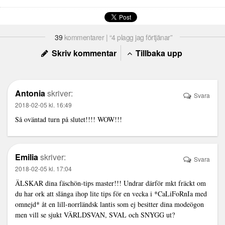
39
kommentarer | “4 plagg jag förtjänar”
Skriv kommentar
Tillbaka upp
Antonia
skriver:
Svara
2018-02-05 kl. 16:49
Så oväntad turn på slutet!!!! WOW!!!
Emilia
skriver:
Svara
2018-02-05 kl. 17:04
ÄLSKAR dina fäschön-tips master!!! Undrar därför mkt fräckt om
du har ork att slänga ihop lite tips för en vecka i *CaLiFoRnIa med
omnejd* åt en lill-norrländsk lantis som ej besitter dina modeögon
men vill se sjukt VÄRLDSVAN, SVAL och SNYGG ut?