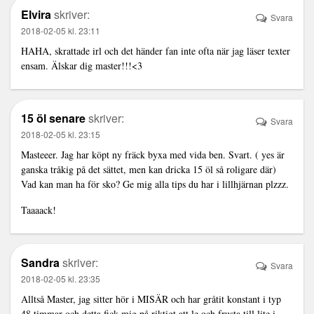
Elvira
skriver:
Svara
2018-02-05 kl. 23:11
HAHA, skrattade irl och det händer fan inte ofta när jag läser texter
ensam. Älskar dig master!!!<3
15 öl senare
skriver:
Svara
2018-02-05 kl. 23:15
Masteeer. Jag har köpt ny fräck byxa med vida ben. Svart. ( yes är
ganska tråkig på det sättet, men kan dricka 15 öl så roligare där)
Vad kan man ha för sko? Ge mig alla tips du har i lillhjärnan plzzz.
Taaaack!
Sandra
skriver:
Svara
2018-02-05 kl. 23:35
Alltså Master, jag sitter hör i MISÄR och har gråtit konstant i typ
48 timmar och detta fick mig på riktigt att le och frusta till lite i