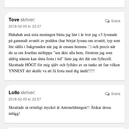
Tove
skriver:
Svara
2018-02-05 kl. 22:37
Hahahah asså sista meningen bästa jag läst i år tror jag <3 lyssnade
på gammalt avsnitt av podden (har börjat lyssna om avsnitt, typ som
lite sällis i bakgrunden när jag är ensam hemma :’) och precis när
du sa om Josefins möhippa ”sen åkte alla hem, förutom jag som
aldrig nånsin kan sluta festa i tid” läste jag det där om fyllecell.
Skrattade HÖGT för mig själv och fylldes av en tanke att fan vilken
YNNEST det skulle va att få festa med dig ändå!!!!!
Lollo
skriver:
Svara
2018-02-05 kl. 22:57
Skrattade så orimligt mycket åt Antoneldningen!! Älskar dessa
inlägg!