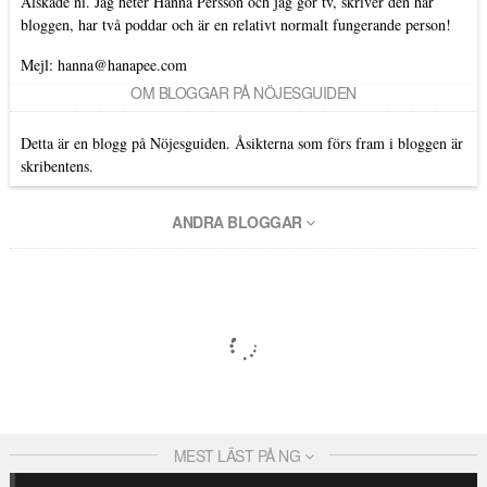
Älskade ni. Jag heter Hanna Persson och jag gör tv, skriver den här
bloggen, har två poddar och är en relativt normalt fungerande person!
Mejl: hanna@hanapee.com
OM BLOGGAR PÅ NÖJESGUIDEN
Detta är en blogg på Nöjesguiden. Åsikterna som förs fram i bloggen är
skribentens.
ANDRA BLOGGAR
MEST LÄST PÅ NG