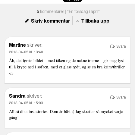
5
kommentarer | “En torsdag i april”
Skriv kommentar
Tillbaka upp
Martine
skriver:
Svara
2018-04-05 kl. 13:40
Åh, det første bildet – med tåken og de nakne trærne – gir meg lyst
til å krype ned i sofaen, med et glass rødt, og se en bra krim/thriller
<3
Sandra
skriver:
Svara
2018-04-05 kl. 15:03
Alltså dina instastories. Dom är bäst :) Jag skrattar så mycket varje
gång!