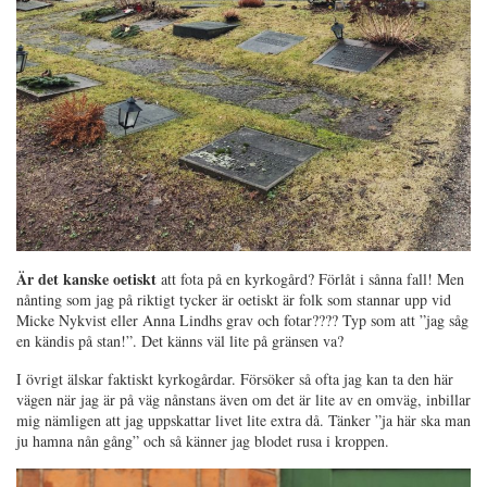
Är det kanske oetiskt
att fota på en kyrkogård? Förlåt i sånna fall! Men
nånting som jag på riktigt tycker är oetiskt är folk som stannar upp vid
Micke Nykvist eller Anna Lindhs grav och fotar???? Typ som att ”jag såg
en kändis på stan!”. Det känns väl lite på gränsen va?
I övrigt älskar faktiskt kyrkogårdar. Försöker så ofta jag kan ta den här
vägen när jag är på väg nånstans även om det är lite av en omväg, inbillar
mig nämligen att jag uppskattar livet lite extra då. Tänker ”ja här ska man
ju hamna nån gång” och så känner jag blodet rusa i kroppen.