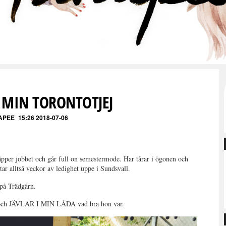
 MIN TORONTOTJEJ
APEE
15:26 2018-07-06
läpper jobbet och går full on semestermode. Har tårar i ögonen och
ntar alltså veckor av ledighet uppe i Sundsvall.
 på Trädgårn.
ke och JÄVLAR I MIN LÅDA vad bra hon var.