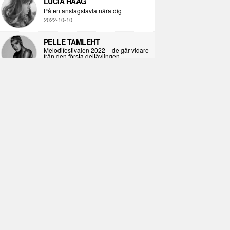
LUCIA HAAG
På en anslagstavla nära dig
2022-10-10
PELLE TAMLEHT
Melodifestivalen 2022 – de går vidare
från den första deltävlingen
2022-02-02
I KORPENS SKUGGA
Själva definitionen av ondska
2021-06-28
ÖPPNA BOKEN
Kropps-dagbok
2021-06-24
SYNDAFALLET
Det är inte din demokratiska plikt att
delta i instagramaktivism.
2021-04-26
VAD BLIR DET FÖR RAP
Avsnitt 211! Sista avsnittet! HEJ DÅ!
(Del 1 och 2)