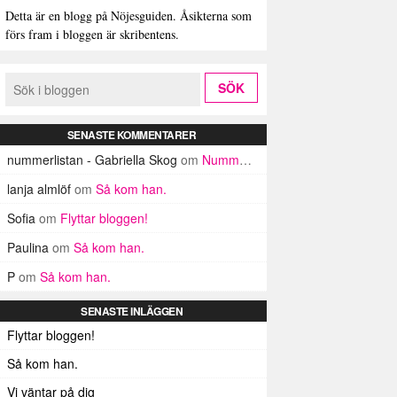
Detta är en blogg på Nöjesguiden. Åsikterna som
förs fram i bloggen är skribentens.
SENASTE KOMMENTARER
nummerlistan - Gabriella Skog
om
Nummerlistan
lanja almlöf
om
Så kom han.
Sofia
om
Flyttar bloggen!
Paulina
om
Så kom han.
P
om
Så kom han.
SENASTE INLÄGGEN
Flyttar bloggen!
Så kom han.
Vi väntar på dig