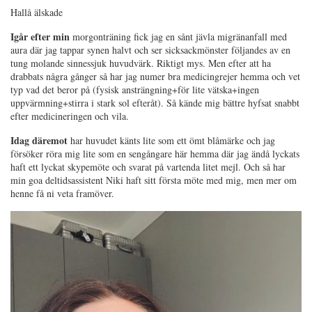
Hallå älskade
Igår efter min
morgonträning fick jag en sånt jävla migränanfall med
aura där jag tappar synen halvt och ser sicksackmönster följandes av en
tung molande sinnessjuk huvudvärk. Riktigt mys. Men efter att ha
drabbats några gånger så har jag numer bra medicingrejer hemma och vet
typ vad det beror på (fysisk ansträngning+för lite vätska+ingen
uppvärmning+stirra i stark sol efteråt). Så kände mig bättre hyfsat snabbt
efter medicineringen och vila.
Idag däremot
har huvudet känts lite som ett ömt blåmärke och jag
försöker röra mig lite som en sengångare här hemma där jag ändå lyckats
haft ett lyckat skypemöte och svarat på vartenda litet mejl. Och så har
min goa deltidsassistent Niki haft sitt första möte med mig, men mer om
henne få ni veta framöver.