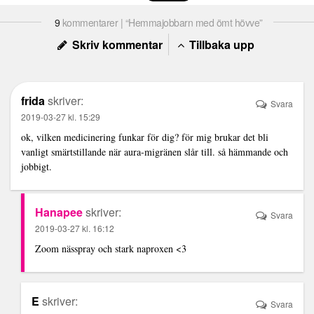
9
kommentarer | “Hemmajobbarn med ömt hövve”
Skriv kommentar
Tillbaka upp
frida
skriver:
Svara
2019-03-27 kl. 15:29
ok, vilken medicinering funkar för dig? för mig brukar det bli
vanligt smärtstillande när aura-migränen slår till. så hämmande och
jobbigt.
Hanapee
skriver:
Svara
2019-03-27 kl. 16:12
Zoom nässpray och stark naproxen <3
E
skriver:
Svara