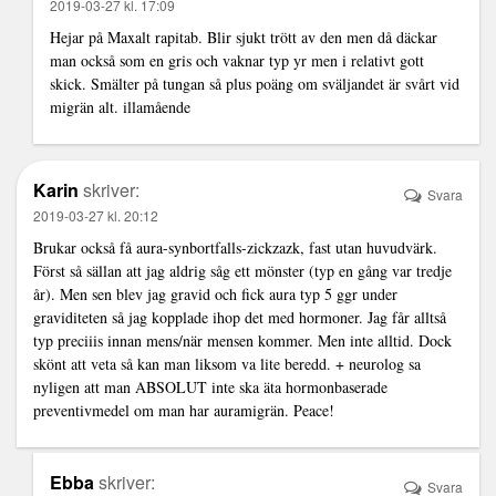
2019-03-27 kl. 17:09
Hejar på Maxalt rapitab. Blir sjukt trött av den men då däckar
man också som en gris och vaknar typ yr men i relativt gott
skick. Smälter på tungan så plus poäng om sväljandet är svårt vid
migrän alt. illamående
Karin
skriver:
Svara
2019-03-27 kl. 20:12
Brukar också få aura-synbortfalls-zickzazk, fast utan huvudvärk.
Först så sällan att jag aldrig såg ett mönster (typ en gång var tredje
år). Men sen blev jag gravid och fick aura typ 5 ggr under
graviditeten så jag kopplade ihop det med hormoner. Jag får alltså
typ preciiis innan mens/när mensen kommer. Men inte alltid. Dock
skönt att veta så kan man liksom va lite beredd. + neurolog sa
nyligen att man ABSOLUT inte ska äta hormonbaserade
preventivmedel om man har auramigrän. Peace!
Ebba
skriver:
Svara