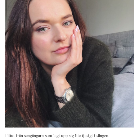
Tittut från sengångarn som lagt upp sig lite tjusigt i sängen.