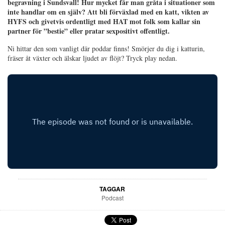
begravning i Sundsvall! Hur mycket får man gråta i situationer som
inte handlar om en själv? Att bli förväxlad med en katt, vikten av
HYFS och givetvis ordentligt med HAT mot folk som kallar sin
partner för ”bestie” eller pratar sexpositivt offentligt.
Ni hittar den som vanligt där poddar finns! Smörjer du dig i katturin,
fräser åt växter och älskar ljudet av flöjt? Tryck play nedan.
TAGGAR
Podcast