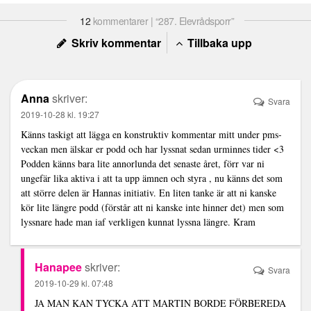
12
kommentarer | “287. Elevrådsporr”
Skriv kommentar
Tillbaka upp
Anna
skriver:
Svara
2019-10-28 kl. 19:27
Känns taskigt att lägga en konstruktiv kommentar mitt under pms-
veckan men älskar er podd och har lyssnat sedan urminnes tider <3
Podden känns bara lite annorlunda det senaste året, förr var ni
ungefär lika aktiva i att ta upp ämnen och styra , nu känns det som
att större delen är Hannas initiativ. En liten tanke är att ni kanske
kör lite längre podd (förstår att ni kanske inte hinner det) men som
lyssnare hade man iaf verkligen kunnat lyssna längre. Kram
Hanapee
skriver:
Svara
2019-10-29 kl. 07:48
JA MAN KAN TYCKA ATT MARTIN BORDE FÖRBEREDA