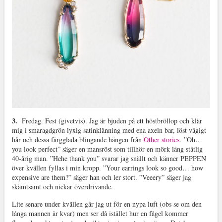
3.
Fredag. Fest (givetvis). Jag är bjuden på ett höstbröllop och klär
mig i smaragdgrön lyxig satinklänning med ena axeln bar, löst vågigt
hår och dessa färgglada blingande hängen från
Other stories
. ”Oh…
you look perfect” säger en mansröst som tillhör en mörk lång ståtlig
40-årig man. ”Hehe thank you” svarar jag snällt och känner PEPPEN
över kvällen fyllas i min kropp. ”Your earrings look so good… how
expensive are them?” säger han och ler stort. ”Veeery” säger jag
skämtsamt och nickar överdrivande.
Lite senare under kvällen går jag ut för en nypa luft (obs se om den
långa mannen är kvar) men ser då istället hur en fågel kommer