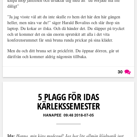
knipa ihop jättefisen och ursäktar dig med att ”du började må lite
dåligt”
”Ja jag visste väl att du inte skulle ro hem det här den här gången
heller, men nära var du!” säger Harald Bovalius och slår ihop sin
laptop. Du kokar av ilska. Och då händer det. Du släpper på trycket
och ut kommer det en sån enorm sprutskit att alla i det vita
konferensrummet får små bruna runda prickar på sina kläder.
Men du och ditt bruna set är prickfritt. Du öppnar dörren, går ut
därifrån och kommer aldrig någonsin tillbaka.
30
Läs kommentarer (
30
)
5 PLAGG FÖR IDAS
KÄRLEKSSEMESTER
HANAPEE
09:48 2018-07-05
Ida:
Hanna, min kära modegud! Jag har lite allmän klädpanik just