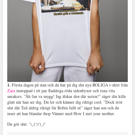
1.
Första dagen på stan och du har på dig din nya ROLIGA t-shirt från
Zara
instoppad i ett par fladdriga röda sidenbyxor och rena vita
sneakers. ”Åh fan va snygg! Jag älskar den där serien!” säger din kille
glatt när han ser dig. Du ler och känner dig riktigt cool. ”Dock trist
slut där Ted aldrig riktigt får Robin fullt ut” säger han sen och du
inser att han blandar ihop Vänner med How I met your mother.
Du gör slut. ¯\_(ツ)_/¯