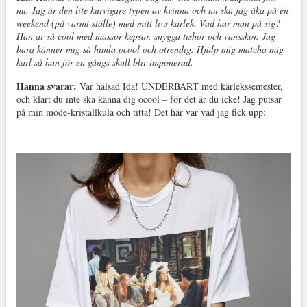
nu. Jag är den lite kurvigare typen av kvinna och nu ska jag åka på en
weekend (på varmt ställe) med mitt livs kärlek. Vad har man på sig?
Han är så cool med massor kepsar, snygga tishor och vansskor. Jag
bara känner mig så himla ocool och otrendig. Hjälp mig matcha mig
karl så han för en gångs skull blir imponerad.
Hanna svarar:
Var hälsad Ida! UNDERBART med kärlekssemester,
och klart du inte ska känna dig ocool – för det är du icke! Jag putsar
på min mode-kristallkula och titta! Det här var vad jag fick upp: