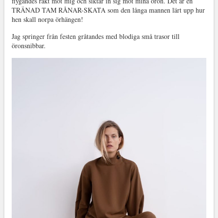
flygandes rakt mot mig och siktar in sig mot mina öron. Det är en
TRÄNAD TAM RÅNAR-SKATA som den långa mannen lärt upp hur
hen skall norpa örhängen!
Jag springer från festen gråtandes med blodiga små trasor till
öronsnibbar.