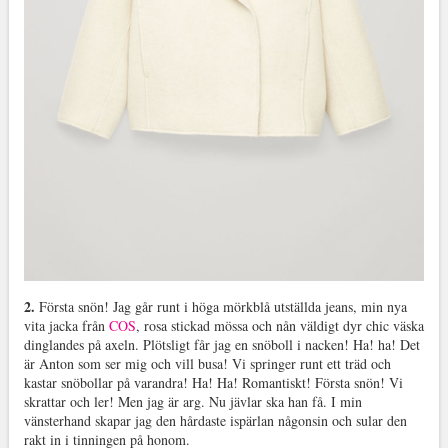
2.
Första snön! Jag går runt i höga mörkblå utställda jeans, min nya
vita jacka från
COS
, rosa stickad mössa och nån väldigt dyr chic väska
dinglandes på axeln. Plötsligt får jag en snöboll i nacken! Ha! ha! Det
är Anton som ser mig och vill busa! Vi springer runt ett träd och
kastar snöbollar på varandra! Ha! Ha! Romantiskt! Första snön! Vi
skrattar och ler! Men jag är arg. Nu jävlar ska han få. I min
vänsterhand skapar jag den hårdaste ispärlan någonsin och sular den
rakt in i tinningen på honom.