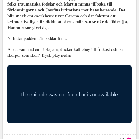
folks traumatiska födslar och Martin minns tillbaka till
förlossningarna och Josefins irritations mot hans beteende. Det
blir snack om överklassviruset Corona och det faktum att
kvinnor tydligen är rädda att deras män ska se när de föder (ja,
Hanna rasar givetvis).
Ni hittar podden där poddar finns.
Är du vän med en hålslagare, dricker kall oboy till frukost och bär
skorpor som skor? Tryck play nedan: