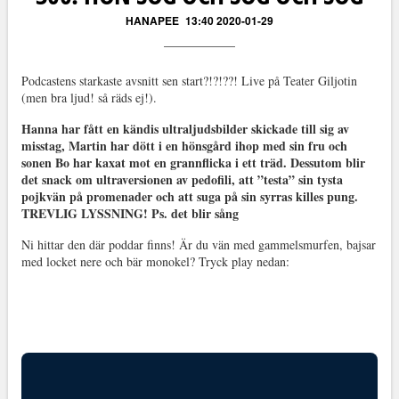
HANAPEE
13:40 2020-01-29
Podcastens starkaste avsnitt sen start?!?!??! Live på Teater Giljotin
(men bra ljud! så räds ej!).
Hanna har fått en kändis ultraljudsbilder skickade till sig av
misstag, Martin har dött i en hönsgård ihop med sin fru och
sonen Bo har kaxat mot en grannflicka i ett träd. Dessutom blir
det snack om ultraversionen av pedofili, att ”testa” sin tysta
pojkvän på promenader och att suga på sin syrras killes pung.
TREVLIG LYSSNING! Ps. det blir sång
Ni hittar den där poddar finns! Är du vän med gammelsmurfen, bajsar
med locket nere och bär monokel? Tryck play nedan: