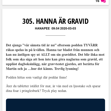
16
Läs kommentarer (
16
)
305. HANNA ÄR GRAVID
HANAPEE
09:54 2020-03-03
Det sjungs ”vår sämsta tid är nu” eftersom podden TYVÄRR
råkas spelas in på kvällen. Hanna tar bladet från munnen och
kan nu äntligen spy ut ALLT om sin graviditet. Det blir ilska mot
folk som ska säga att hon inte kan göra naglarna som gravid, ett
uppläst dagboksinlägg, när gravvtestet gjordes, att berätta för
Martin och ja …hur det känns. Trevlig lyssning!
Podden hittas som vanligt där poddar finns!
Äter du tabletter istället för mat, är vän med en ljusstake och sparar
dina fisar i pringlesburk? Tryck play nedan.