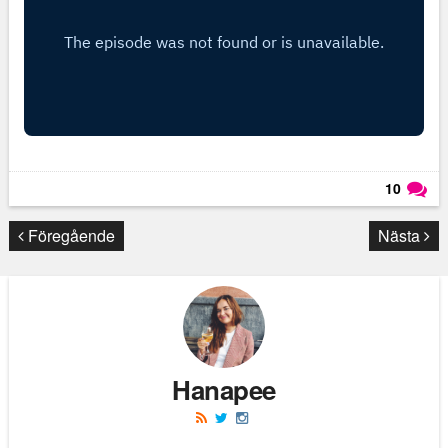
10
Läs kommentarer (
10
)
Föregående
Nästa
Hanapee