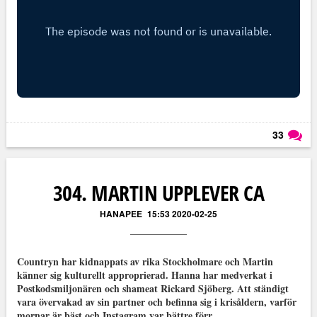
33
Läs kommentarer (
33
)
304. MARTIN UPPLEVER CA
HANAPEE
15:53 2020-02-25
Countryn har kidnappats av rika Stockholmare och Martin
känner sig kulturellt approprierad. Hanna har medverkat i
Postkodsmiljonären och shameat Rickard Sjöberg. Att ständigt
vara övervakad av sin partner och befinna sig i krisåldern, varför
mornar är bäst och Instagram var bättre förr.