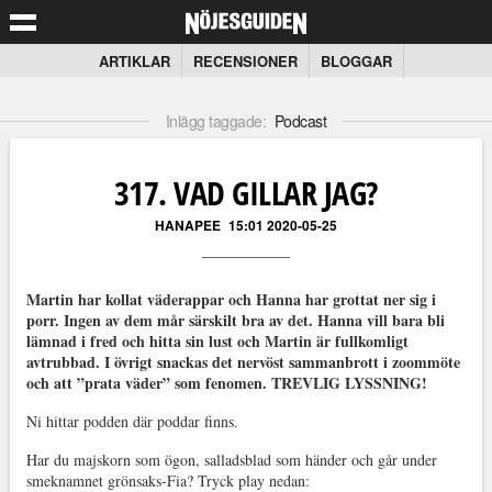
ARTIKLAR
RECENSIONER
BLOGGAR
Inlägg taggade:
Podcast
317. VAD GILLAR JAG?
HANAPEE
15:01 2020-05-25
Martin har kollat väderappar och Hanna har grottat ner sig i
porr. Ingen av dem mår särskilt bra av det. Hanna vill bara bli
lämnad i fred och hitta sin lust och Martin är fullkomligt
avtrubbad. I övrigt snackas det nervöst sammanbrott i zoommöte
och att ”prata väder” som fenomen. TREVLIG LYSSNING!
Ni hittar podden där poddar finns.
Har du majskorn som ögon, salladsblad som händer och går under
smeknamnet grönsaks-Fia? Tryck play nedan: