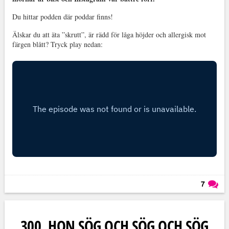
Du hittar podden där poddar finns!
Älskar du att äta ”skrutt”, är rädd för låga höjder och allergisk mot
färgen blått? Tryck play nedan:
7
Läs kommentarer (
7
)
300. HON SÖG OCH SÖG OCH SÖG