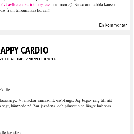
halvt avlida av ett träningspass
men men :(( Får se om dubbla kanske
 oss fram tillsammans hörrni!!
En kommentar
RAPPY CARDIO
 ZETTERLUND
7:20 13 FEB 2014
skulle
lääääänge. Vi snackar minns-inte-sist-länge. Jag begav mig till nåt
sagt, kämpade på. Var jazzdans- och pilatestjejen längst bak som
lle jag säga