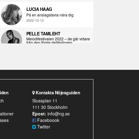
LUCIA HAAG
På en anslagstavla nära dig
2022-10-10
PELLE TAMLEHT
Melodifestivalen 2022 – de går vidare
från den första deltävlingen
2022-02-02
I KORPENS SKUGGA
Själva definitionen av ondska
2021-06-28
ÖPPNA BOKEN
Kropps-dagbok
iden
Kontakta Nöjesguiden
2021-06-24
ch
Slussplan 11
111 30 Stockholm
SYNDAFALLET
ationer
Epost:
info@ng.se
Det är inte din demokratiska plikt att
delta i instagramaktivism.
ases
Faceboook
2021-04-26
Twitter
VAD BLIR DET FÖR RAP