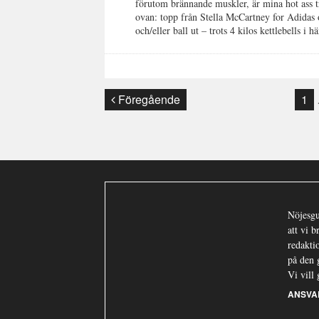
förutom brännande muskler, är mina hot ass tr
ovan: topp från Stella McCartney for Adidas 
och/eller ball ut – trots 4 kilos kettl
Föregående
1
Nöjesgu
att vi 
redaktio
på den 
Vi vill 
ANSVA