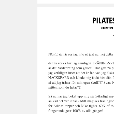
PILATE
KRISTIN
NOPE så här ser jag inte ut just nu, nej detta
denna vecka har jag nämligen TRÄNINGSVEC
är det hårdkörning som gäller!! Har gått på 
jag verkligen inser att det är fan vad jag äls
NACKSPÄRR och kände mig ändå bäst där, å
ni att jag tränar för min egen skull??? Svar: N
mitten som du hatar*)).
Så nu har jag bokat upp mig på (o)farligt myck
än vad det var innan? Mitt magiska träningste
for Adidas-toppar och Nike-tights. 60% of t
fungerande gear 100% av alla gånger!