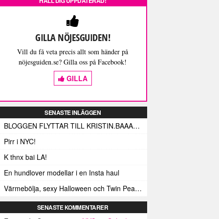
HÅLL DIG UPPDATERAD!
GILLA NÖJESGUIDEN!
Vill du få veta precis allt som händer på
nöjesguiden.se? Gilla oss på Facebook!
GILLA
SENASTE INLÄGGEN
BLOGGEN FLYTTAR TILL KRISTIN.BAAAM.SE!
Pirr i NYC!
K thnx bai LA!
En hundlover modellar i en Insta haul
Värmebölja, sexy Halloween och Twin Peaks i LA!
SENASTE KOMMENTARER