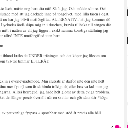
te äsch, måste nog bara äta nåt! Så åt jag. Och mådde sämre. Och
tade med att jag däckade inne på toagolvet, med lilla tåren i ögat,
 att nu har jag blivit matförgiftad ALTERNATIVT att jag kommer dö
. Lyckades ändå släpa mig in i duschen, kravla tillbaka till sängen där
 mitt i natten av att jag ligger i exakt samma konstiga ställning jag
Var alltså INTE matförgiftad utan bara
um
 att ibland kräks de UNDER träningen och det köper jag liksom om
iksom två-tre timmar EFTERÅT.
 in i överlevnadsmode. Min slutsats är därför inte den inte helt
äna mer fys :(( som är så himla tråkigt :(( eller box va kul men jag
ngarna. Alltså herregud, jag hade helt glömt av detta eviga problem.
ket de flänger precis överallt när en skuttar och gör såna där *höga
 av pattvänliga fyspass + sportbhar med stöd åt precis alla håll
7