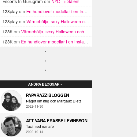
Escorts In Gurugram
om
NYC –> Sälen!
123play
om
En hundlover modellar i en Insta haul
123play
om
Värmebölja, sexy Halloween och Twin Peaks i LA!
123K
om
Värmebölja, sexy Halloween och Twin Peaks i LA!
123K
om
En hundlover modellar i en Insta haul
ANDRA BLOGGAR
PAPARAZZIBLOGGEN
Något om krig och Margaux Dietz
2022-11-30
ATT VARA FRASSE LEVINSSON
Taxi med romare
2022-10-14