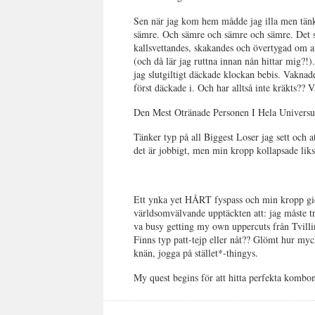
Sen när jag kom hem mådde jag illa men tänk
sämre. Och sämre och sämre och sämre. Det slu
kallsvettandes, skakandes och övertygad om
(och då lär jag ruttna innan nån hittar mig?!)
jag slutgiltigt däckade klockan bebis. Vaknade
först däckade i. Och har alltså inte kräkts?? 
Den Mest Otränade Personen I Hela Univers
Tänker typ på all Biggest Loser jag sett och
det är jobbigt, men min kropp kollapsade l
Ett ynka yet HÅRT fyspass och min kropp gick
världsomvälvande upptäckten att: jag måste tr
va busy getting my own uppercuts från Tvilli
Finns typ patt-tejp eller nåt?? Glömt hur myc
knän, jogga på stället*-thingys.
My quest begins för att hitta perfekta kombon