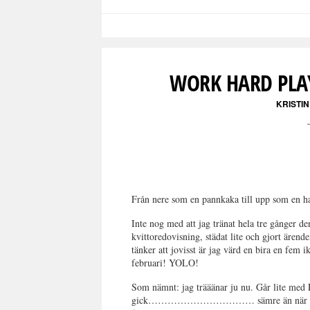
WORK HARD PLAY
KRISTI
Från nere som en pannkaka till upp som en ha
Inte nog med att jag tränat hela tre gånger de
kvittoredovisning, städat lite och gjort ärende
tänker att jovisst är jag värd en bira en fem i
februari! YOLO!
Som nämnt: jag trääänar ju nu. Går lite med P
gick…………………………… sämre än när hen är m