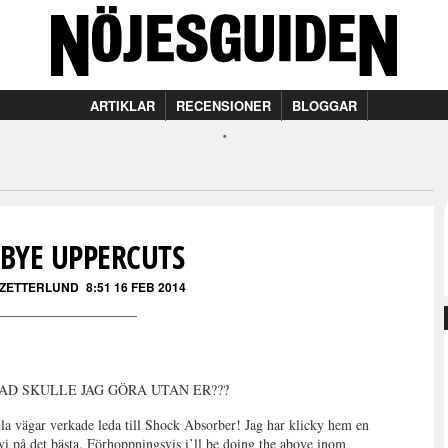
ARTIKLAR
RECENSIONER
BLOGGAR
 BYE UPPERCUTS
 ZETTERLUND
8:51 16 FEB 2014
igen: VAD SKULLE JAG GÖRA UTAN ER???
lla vägar verkade leda till Shock Absorber! Jag har klicky hem en
vi på det bästa. Förhoppningsvis i’ll be doing the above inom