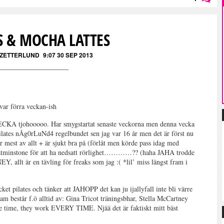
Läs kommentarer (
7
)
S & MOCHA LATTES
 ZETTERLUND
9:07 30 SEP 2013
 var förra veckan-ish
KA tjohooooo. Har smygstartat senaste veckorna men denna vecka
pilates nÅg0rLuNd4 regelbundet sen jag var 16 år men det är först nu
kar mest av allt + är sjukt bra på (förlåt men körde pass idag med
tminstone för att ha nedsatt rörlighet…………?? (haha JAHA trodde
EY, allt är en tävling för freaks som jag :( *lil’ miss längst fram i
et pilates och tänker att JAHOPP det kan ju ijallyfall inte bli värre
am består f.ö alltid av: Gina Tricot träningsbhar, Stella McCartney
he time, they work EVERY TIME. Njää det är faktiskt mitt bäst