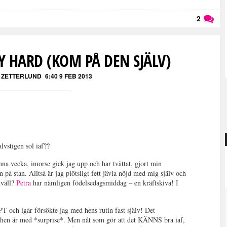
2
Läs kommentarer (
2
)
 HARD (KOM PÅ DEN SJÄLV)
N ZETTERLUND
6:40 9 FEB 2013
lvstigen sol iaf??
nna vecka, imorse gick jag upp och har tvättat, gjort min
n på stan. Alltså är jag plötsligt fett jävla nöjd med mig själv och
kväll?
Petra
har nämligen födelsedagsmiddag – en kräftskiva! I
T och igår försökte jag med hens rutin fast själv! Det
ed *surprise*. Men nåt som gör att det KÄNNS bra iaf,