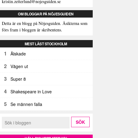
kristin.zetterlund@nojesguiden.se
OM BLOGGAR PÅ NÖJESGUIDEN
Detta är en blogg på Nöjesguiden. Åsikterna som
förs fram i bloggen är skribentens.
MEST LÄST STOCKHOLM
1
Älskade
2
Vägen ut
3
Super 8
4
Shakespeare in Love
5
Se männen falla