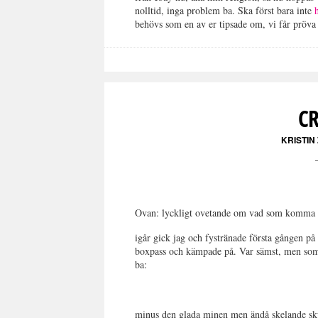
nolltid, inga problem ba. Ska först bara inte
behövs som en av er tipsade om, vi får pröva
C
KRISTIN
Ovan: lyckligt ovetande om vad som komma 
igår gick jag och fystränade första gången på 
boxpass och kämpade på. Var sämst, men som 
ba:
minus den glada minen men ändå skelande sku