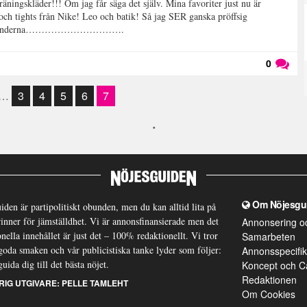
äningskläder!!! Om jag får säga det själv. Mina favoriter just nu är
och tights från Nike! Leo och batik! Så jag SER ganska pröffsig
ebells i händerna………………………….
0
Läs kommentarer (
0
)
…
3
4
5
6
7
Om Nöjesgu
iden är partipolitiskt obunden, men du kan alltid lita på
brinner för jämställdhet. Vi är annonsfinansierade men det
Annonsering o
nella innehållet är just det – 100% redaktionellt. Vi tror
Samarbeten
goda smaken och vår publicistiska tanke lyder som följer:
Annonsspecifik
guida dig till det bästa nöjet.
Koncept och C
Redaktionen
RIG UTGIVARE:
PELLE TAMLEHT
Om Cookies