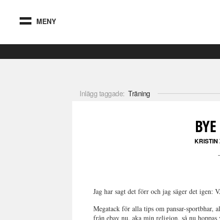
MENY
Inlägg taggade:
Träning
BYE
KRISTIN
Jag har sagt det förr och jag säger det 
Megatack för alla tips om pansar-sportbhar, a
från ebay nu, aka min religion, så nu hoppas 