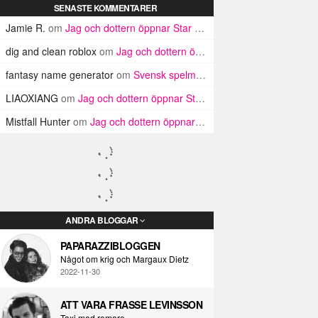
SENASTE KOMMENTARER
Jamie R.
om
Jag och dottern öppnar Star Wars-lådor!
dig and clean roblox
om
Jag och dottern öppnar Star Wars-lådor!
fantasy name generator
om
Svensk spelmedia skämmer ut sig… IGEN
LIAOXIANG
om
Jag och dottern öppnar Star Wars-lådor!
Mistfall Hunter
om
Jag och dottern öppnar Star Wars-lådor!
ANDRA BLOGGAR
PAPARAZZIBLOGGEN
Något om krig och Margaux Dietz
2022-11-30
ATT VARA FRASSE LEVINSSON
Taxi med romare