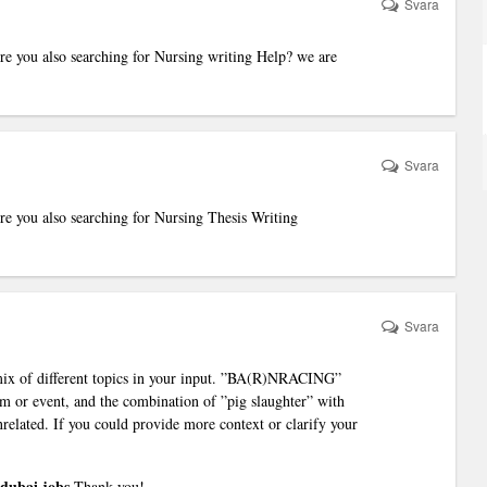
Svara
re you also searching for
Nursing writing Help?
we are
Svara
re you also searching for
Nursing Thesis Writing
Svara
 mix of different topics in your input. ”BA(R)NRACING”
m or event, and the combination of ”pig slaughter” with
related. If you could provide more context or clarify your
 dubai jobs
.Thank you!