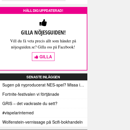
HÅLL DIG UPPDATERAD!
GILLA NÖJESGUIDEN!
Vill du få veta precis allt som händer på
nöjesguiden.se? Gilla oss på Facebook!
GILLA
SENASTE INLÄGGEN
Sugen på nyproducerat NES-spel? Missa inte detta isf!
Fortnite-festivalen vi förtjänade
GRIS – det vackraste du sett?
#vispelarintemed
Wolfenstein-vernissage på Scifi-bokhandeln