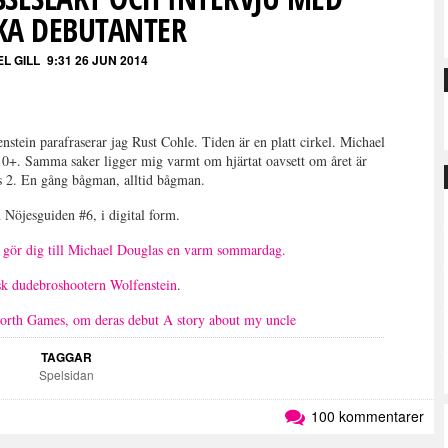
KA DEBUTANTER
L GILL
9:31 26 JUN 2014
stein parafraserar jag Rust Cohle. Tiden är en platt cirkel. Michael
0+. Samma saker ligger mig varmt om hjärtat oavsett om året är
s 2. En gång bågman, alltid bågman.
n Nöjesguiden #6, i digital form.
 gör dig till Michael Douglas en varm sommardag.
sk dudebroshootern Wolfenstein
.
North Games, om deras debut A story about my uncle
TAGGAR
Spelsidan
100 kommentarer