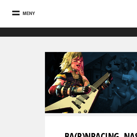
MENY
BA(R)NRACING, NA