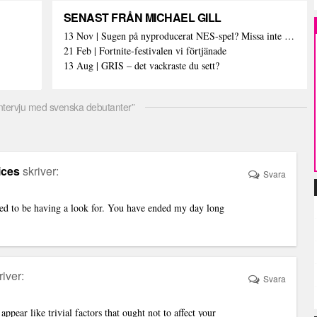
SENAST FRÅN MICHAEL GILL
13 Nov | Sugen på nyproducerat NES-spel? Missa inte detta isf!
21 Feb | Fortnite-festivalen vi förtjänade
13 Aug | GRIS – det vackraste du sett?
intervju med svenska debutanter”
ices
skriver:
Svara
 used to be having a look for. You have ended my day long
river:
Svara
ppear like trivial factors that ought not to affect your