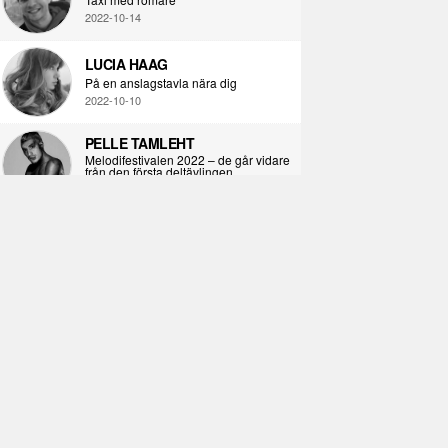
2022-10-14
LUCIA HAAG
På en anslagstavla nära dig
2022-10-10
PELLE TAMLEHT
Melodifestivalen 2022 – de går vidare
från den första deltävlingen
2022-02-02
I KORPENS SKUGGA
Själva definitionen av ondska
2021-06-28
ÖPPNA BOKEN
Kropps-dagbok
2021-06-24
SYNDAFALLET
Det är inte din demokratiska plikt att
delta i instagramaktivism.
2021-04-26