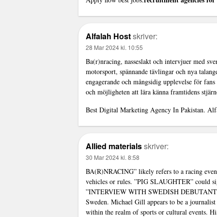
Alfalah Host
skriver:
28 Mar 2024 kl. 10:55
Ba(r)nracing, nasseslakt och intervjuer med sv
motorsport, spännande tävlingar och nya talang
engagerande och mångsidig upplevelse för fans a
och möjligheten att lära känna framtidens stjär
Best Digital Marketing Agency In Pakistan.
Alf
Allied materials
skriver:
30 Mar 2024 kl. 8:58
BA(R)NRACING” likely refers to a racing event 
vehicles or rules. ”PIG SLAUGHTER” could signi
”INTERVIEW WITH SWEDISH DEBUTANTS” sugge
Sweden. Michael Gill appears to be a journalist
within the realm of sports or cultural events. H