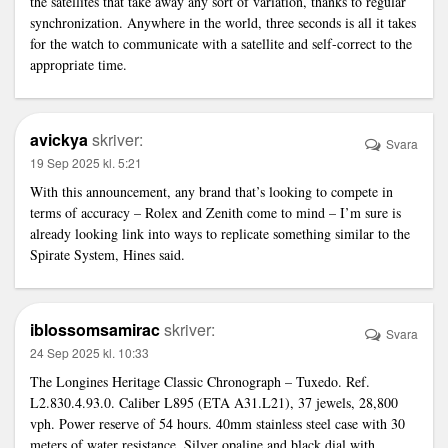
the satellites that take away any sort of variation, thanks to regular
synchronization. Anywhere in the world, three seconds is all it takes
for the watch to communicate with a satellite and self-correct to the
appropriate time.
avickya
skriver:
Svara
19 Sep 2025 kl. 5:21
With this announcement, any brand that’s looking to compete in
terms of accuracy – Rolex and Zenith come to mind – I’m sure is
already looking
link
into ways to replicate something similar to the
Spirate System, Hines said.
iblossomsamirac
skriver:
Svara
24 Sep 2025 kl. 10:33
The Longines Heritage Classic Chronograph – Tuxedo. Ref.
L2.830.4.93.0. Caliber L895 (ETA A31.L21), 37 jewels, 28,800
vph. Power reserve of 54 hours. 40mm stainless steel case with 30
meters of water resistance. Silver opaline and black dial with