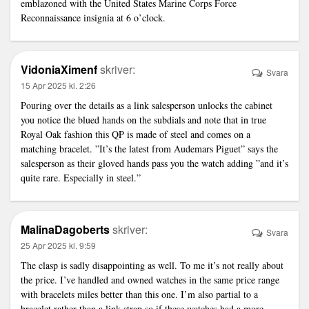
emblazoned with the United States Marine Corps Force
Reconnaissance insignia at 6 o’clock.
VidoniaXimenf
skriver:
Svara
15 Apr 2025 kl. 2:26
Pouring over the details as a
link
salesperson unlocks the cabinet
you notice the blued hands on the subdials and note that in true
Royal Oak fashion this QP is made of steel and comes on a
matching bracelet. ”It’s the latest from Audemars Piguet” says the
salesperson as their gloved hands pass you the watch adding ”and it’s
quite rare. Especially in steel.”
MalinaDagoberts
skriver:
Svara
25 Apr 2025 kl. 9:59
The clasp is sadly disappointing as well. To me it’s not really about
the price. I’ve handled and owned watches in the same price range
with bracelets miles better than this one. I’m also partial to a
bracelet rather than a
link
strap so if these watches had a more