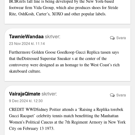
BCBGirls fall line is being developed by the New York-based
footwear firm Vida Group, which also produces shoes for Stride
Rite, OshKosh, Carter’s, XOXO and other popular labels.
TawnieWandaa
skriver:
Svara
23 Nov 2024 kl. 11:14
Furthermore Golden Goose
Goedkoop Gucci Replica tassen
says
that theDistressed Superstar Sneaker s at the center of the
controversy were designed as an homage to the West Coast’s rich
skateboard culture.
VairajaQimate
skriver:
Svara
9 Dec 2024 kl. 12:30
CREDIT WWDSidney Poitier attends a ‘Raising a
Replika torebek
Gucci
Racquet’ celebrity tennis match benefitting the Manhattan
Women’s Political Caucus at the 7th Regiment Armory in New York
City on February 13 1973.