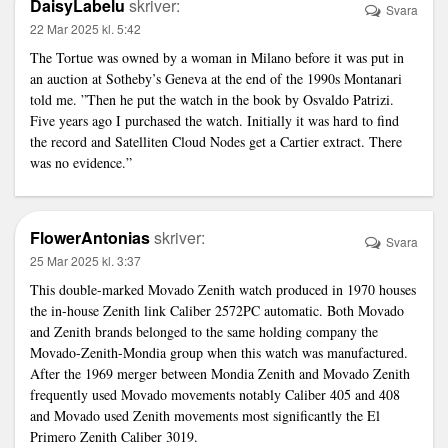
DaisyLabelu
skriver:
Svara
22 Mar 2025 kl. 5:42
The Tortue was owned by a woman in Milano before it was put in
an auction at Sotheby’s Geneva at the end of the 1990s Montanari
told me. ”Then he put the watch in the book by Osvaldo Patrizi.
Five years ago I purchased the watch. Initially it was hard to find
the record and
Satelliten Cloud Nodes
get a Cartier extract. There
was no evidence.”
FlowerAntonias
skriver:
Svara
25 Mar 2025 kl. 3:37
This double-marked Movado Zenith watch produced in 1970 houses
the in-house Zenith
link
Caliber 2572PC automatic. Both Movado
and Zenith brands belonged to the same holding company the
Movado-Zenith-Mondia group when this watch was manufactured.
After the 1969 merger between Mondia Zenith and Movado Zenith
frequently used Movado movements notably Caliber 405 and 408
and Movado used Zenith movements most significantly the El
Primero Zenith Caliber 3019.