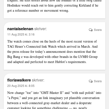
Esquire. He tells stories about how the founder of a little blog called
Hodinkee would reach out to him gently correcting Kirkland if he
got a reference number or movement wrong.
nantaiselenan
skriver:
Svara
11 Aug 2025 kl. 3:16
The watch comes close on the heels of the most recent version of
TAG Heuer’s Connected
link
Watch which arrived in March. And
the press release for today’s announcement does mention that the
Big Bang e was developed with other brands in the LVMH Group
and adapted and perfected to meet Hublot’s requirements.
floriawalkere
skriver:
Svara
20 Aug 2025 kl. 8:05
Now change ”toe” into ”GMT-Master II” and ”with nail polish” into
”a Pepsi,” and you get an
link
imaginary yet plausible conversation
between a well-connected gray-market dealer and a desperate
customer looking for something challenging — no, nearly