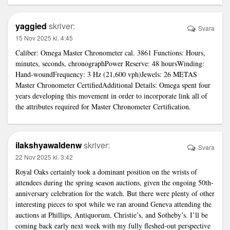
yaggied
skriver:
Svara
15 Nov 2025 kl. 4:45
Caliber: Omega Master Chronometer cal. 3861 Functions: Hours,
minutes, seconds, chronographPower Reserve: 48 hoursWinding:
Hand-woundFrequency: 3 Hz (21,600 vph)Jewels: 26 METAS
Master Chronometer CertifiedAdditional Details: Omega spent four
years developing this movement in order to incorporate
link
all of
the attributes required for Master Chronometer Certification.
ilakshyawaldenw
skriver:
Svara
22 Nov 2025 kl. 3:42
Royal Oaks certainly took a dominant position on the wrists of
attendees during the spring season auctions, given the ongoing 50th-
anniversary celebration for the watch. But there were plenty of other
interesting pieces to spot while we ran around Geneva attending the
auctions at Phillips, Antiquorum, Christie’s, and Sotheby’s. I’ll be
coming back early next week with my fully fleshed-out perspective