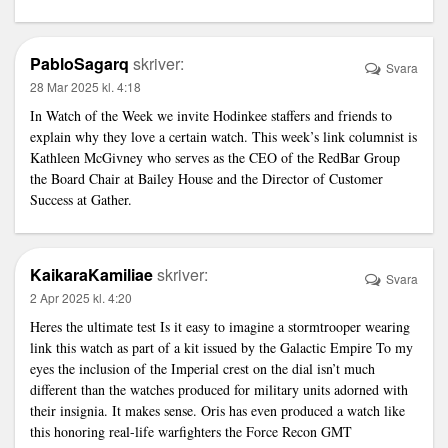
PabloSagarq
skriver:
Svara
28 Mar 2025 kl. 4:18
In Watch of the Week we invite Hodinkee staffers and friends to
explain why they love a certain watch. This week’s
link
columnist is
Kathleen McGivney who serves as the CEO of the RedBar Group
the Board Chair at Bailey House and the Director of Customer
Success at Gather.
KaikaraKamiliae
skriver:
Svara
2 Apr 2025 kl. 4:20
Heres the ultimate test Is it easy to imagine a stormtrooper wearing
link
this watch as part of a kit issued by the Galactic Empire To my
eyes the inclusion of the Imperial crest on the dial isn’t much
different than the watches produced for military units adorned with
their insignia. It makes sense. Oris has even produced a watch like
this honoring real-life warfighters the Force Recon GMT