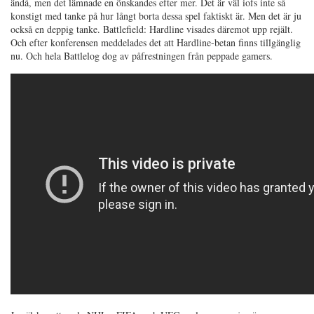
ändå, men det lämnade en önskandes efter mer. Det är väl iofs inte så
konstigt med tanke på hur långt borta dessa spel faktiskt är. Men det är ju
också en deppig tanke. Battlefield: Hardline visades däremot upp rejält.
Och efter konferensen meddelades det att Hardline-betan finns tillgänglig
nu. Och hela Battlelog dog av påfrestningen från peppade gamers.