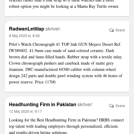
robust option you might be looking at a Manta Ray Turtle owner.
RadwanLetitiap
skriver:
Svara
8 Maj 2025 kl. 8:46
Pilot’s Watch Chronograph 41 TOP
link
GUN Mojave Desert Ref.
IW389402. 41.9mm case made of sand-colored ceramic. Dark
brown dial and lume-filled hands. Rubber strap with a textile inlay.
Crown chronograph pushers and caseback made of matte grey
titanium. IWC-manufactured 69380 caliber with column-wheel
design 242 parts and double pawl winding system with 46 hours of
power reserve. Price 11700.
Headhunting Firm in Pakistan
skriver:
Svara
12 Maj 2025 kl. 9:17
Looking for the
Best Headhunting Firm in Pakistan
? HRBS connect
top talent with leading employers through personalized, efficient,
and results-driven hiring solutions.