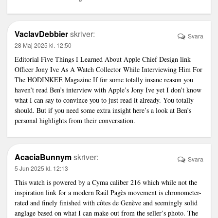
VaclavDebbier
skriver:
Svara
28 Maj 2025 kl. 12:50
Editorial Five Things I Learned About Apple Chief Design
link
Officer Jony Ive As A Watch Collector While Interviewing Him For
The HODINKEE Magazine If for some totally insane reason you
haven’t read Ben’s interview with Apple’s Jony Ive yet I don’t know
what I can say to convince you to just read it already. You totally
should. But if you need some extra insight here’s a look at Ben’s
personal highlights from their conversation.
AcaciaBunnym
skriver:
Svara
5 Jun 2025 kl. 12:13
This watch is powered by a Cyma caliber 216 which while not the
inspiration
link
for a modern Raúl Pagès movement is chronometer-
rated and finely finished with côtes de Genève and seemingly solid
anglage based on what I can make out from the seller’s photo. The