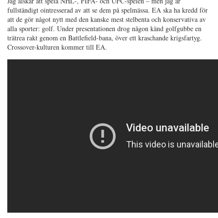
Jag älskar att spela NHL-, FIFA- och UFC-spelen – men jag är
fullständigt ointresserad av att se dem på spelmässa. EA ska ha kredd för
att de gör något nytt med den kanske mest stelbenta och konservativa av
alla sporter: golf. Under presentationen drog någon känd golfgubbe en
trätrea rakt genom en Battlefield-bana, över ett kraschande krigsfartyg.
Crossover-kulturen kommer till EA.