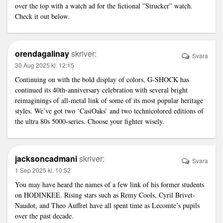
over the top with a watch ad for the fictional ”Strucker” watch.
Check it out below.
orendagalinay
skriver:
Svara
30 Aug 2025 kl. 12:15
Continuing on with the bold display of colors, G-SHOCK has
continued its 40th-anniversary celebration with several bright
reimaginings of all-metal
link
of some of its most popular heritage
styles. We’ve got two ‘CasiOaks’ and two technicolored editions of
the ultra 80s 5000-series. Choose your fighter wisely.
jacksoncadmani
skriver:
Svara
1 Sep 2025 kl. 10:52
You may have heard the names of a few
link
of his former students
on HODINKEE. Rising stars such as Remy Cools, Cyril Brivet-
Naudot, and Theo Auffret have all spent time as Lecomte’s pupils
over the past decade.