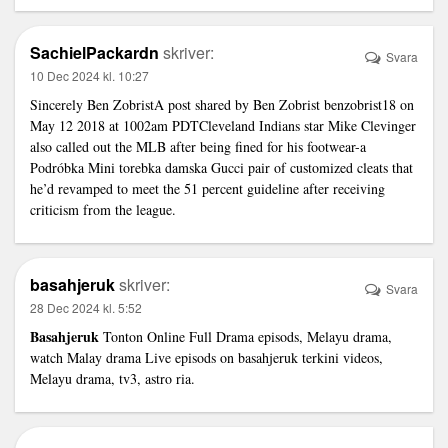
SachielPackardn
skriver:
Svara
10 Dec 2024 kl. 10:27
Sincerely Ben ZobristA post shared by Ben Zobrist benzobrist18 on
May 12 2018 at 1002am PDTCleveland Indians star Mike Clevinger
also called out the MLB after being fined for his footwear-a
Podróbka Mini torebka damska Gucci
pair of customized cleats that
he’d revamped to meet the 51 percent guideline after receiving
criticism from the league.
basahjeruk
skriver:
Svara
28 Dec 2024 kl. 5:52
Basahjeruk
Tonton Online Full Drama episods, Melayu drama,
watch Malay drama Live episods on basahjeruk terkini videos,
Melayu drama, tv3, astro ria.