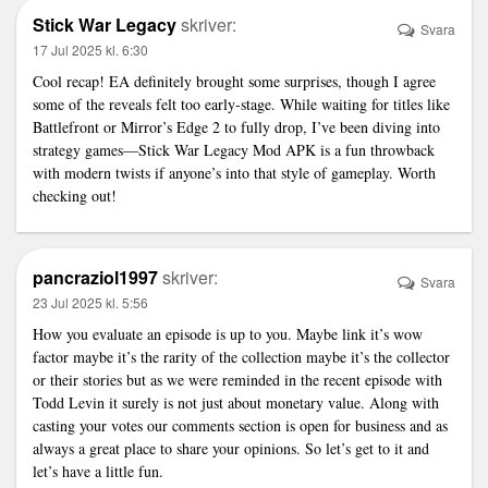
Stick War Legacy
skriver:
Svara
17 Jul 2025 kl. 6:30
Cool recap! EA definitely brought some surprises, though I agree
some of the reveals felt too early-stage. While waiting for titles like
Battlefront or Mirror’s Edge 2 to fully drop, I’ve been diving into
strategy games—
Stick War Legacy Mod APK
is a fun throwback
with modern twists if anyone’s into that style of gameplay. Worth
checking out!
pancraziol1997
skriver:
Svara
23 Jul 2025 kl. 5:56
How you evaluate an episode is up to you. Maybe
link
it’s wow
factor maybe it’s the rarity of the collection maybe it’s the collector
or their stories but as we were reminded in the recent episode with
Todd Levin it surely is not just about monetary value. Along with
casting your votes our comments section is open for business and as
always a great place to share your opinions. So let’s get to it and
let’s have a little fun.