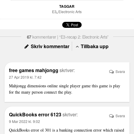
TAGGAR
E3
,
Electronic Arts
67
kommentarer | “E3-recap 2: Electronic Arts”
Skriv kommentar
Tillbaka upp
free games mahjongg
skriver:
Svara
27 Apr 2019 kl. 7:42
Mahjongg dimensions online single player game this game is play
for the many person connect the play.
QuickBooks error 6123
skriver:
Svara
9 Mar 2022 kl. 9:02
QuickBooks error ol 301
is a banking connection error which raised