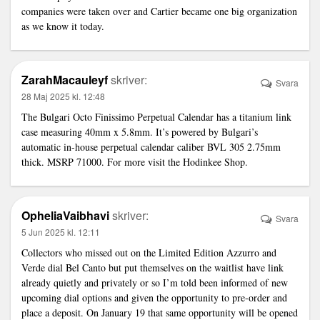
companies were taken over and Cartier became one big organization
as we know it today.
ZarahMacauleyf
skriver:
Svara
28 Maj 2025 kl. 12:48
The Bulgari Octo Finissimo Perpetual Calendar has a titanium
link
case measuring 40mm x 5.8mm. It’s powered by Bulgari’s
automatic in-house perpetual calendar caliber BVL 305 2.75mm
thick. MSRP 71000. For more visit the Hodinkee Shop.
OpheliaVaibhavi
skriver:
Svara
5 Jun 2025 kl. 12:11
Collectors who missed out on the Limited Edition Azzurro and
Verde dial Bel Canto but put themselves on the waitlist have
link
already quietly and privately or so I’m told been informed of new
upcoming dial options and given the opportunity to pre-order and
place a deposit. On January 19 that same opportunity will be opened