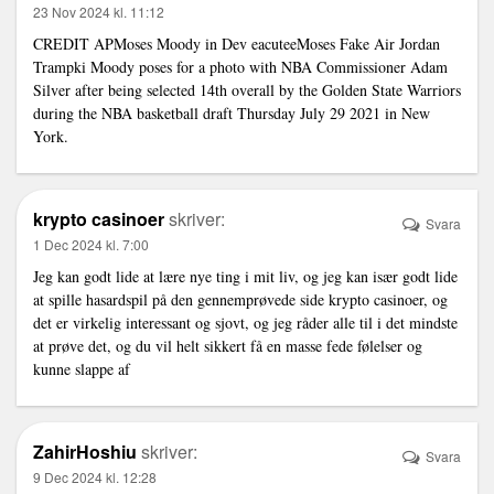
23 Nov 2024 kl. 11:12
CREDIT APMoses Moody in Dev eacuteeMoses
Fake Air Jordan
Trampki
Moody poses for a photo with NBA Commissioner Adam
Silver after being selected 14th overall by the Golden State Warriors
during the NBA basketball draft Thursday July 29 2021 in New
York.
krypto casinoer
skriver:
Svara
1 Dec 2024 kl. 7:00
Jeg kan godt lide at lære nye ting i mit liv, og jeg kan især godt lide
at spille hasardspil på den gennemprøvede side krypto casinoer, og
det er virkelig interessant og sjovt, og jeg råder alle til i det mindste
at prøve det, og du vil helt sikkert få en masse fede følelser og
kunne slappe af
ZahirHoshiu
skriver:
Svara
9 Dec 2024 kl. 12:28