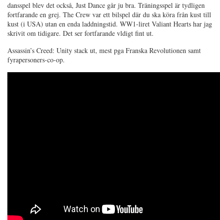
dansspel blev det också, Just Dance går ju bra. Träningsspel är tydligen
fortfarande en grej. The Crew var ett bilspel där du ska köra från kust till
kust (i USA) utan en enda laddningstid. WW1-liret Valiant Hearts har jag
skrivit om tidigare. Det ser fortfarande vldigt fint ut.
Assassin’s Creed: Unity stack ut, mest pga Franska Revolutionen samt
fyrapersoners-co-op.