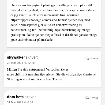
Hver av oss bør prøve å planlegge handlingene våre på en slik
måte at alt er perfekt, eller bare bra. Så, for å spille komfortabelt,
er jeg vant til å lete etter interessante ting, ressursen
https://toppcasinonorge.com/casino-bonus/
hjelper meg med
dette. Spilleksperter gjør alltid en helhetsvurdering av
nettcasinoer, og tar i betraktning høye bonusbeløp og mange
gratisspinn. Dette hjelper meg å forstå at det finnes ganske mange
gode casinobonuser på markedet.
skywalker
skriver:
Svara
24 Mar 2021 kl. 12:19
Müssen Sie sich entspannen? Versuchen Sie es
more chilli slot machine tips
erleben Sie die einzigartige klassische
Slot-Legende mit mexikanischem Thema
dota bets
skriver:
Svara
31 Mar 2021 kl. 6:38