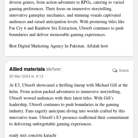
diverse genres, from action-adventure to RPGs, catering to varied
gaming preferences. Their focus on immersive storytelling,
innovative gameplay mechanics, and stunning visuals captivated
audiences and raised anticipation levels. With promising titles like
Far Cry 6 and Rainbow Six Extraction, Ubisoft continues to push
boundaries and deliver memorable gaming experiences.
Best Digital Marketing Agency In Pakistan.
Alfalah host
Allied materials
skriver:
Svara
30 Mar 2024 kl. 9:13
At E3, Ubisoft showcased a thrilling lineup with Michael Gill at the
helm. From action-packed adventures to immersive storytelling,
Ubisoft wowed audiences with their latest titles. With Gill’s
leadership, Ubisoft continues to push boundaries in the gaming
industry. Fans eagerly anticipate diving into worlds crafted by this
innovative team. Ubisoft’s E3 presence reaffirmed their commitment
to delivering unforgettable gaming experiences.
ready mix concrete karachi