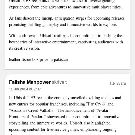
Ubisoft’s E3 recap dazzles with a showcase of diverse gaming
experiences, from epic adventures to innovative multiplayer titles.
As fans dissect the lineup, anticipation surges for upcoming releases,
promising thrilling gameplay and immersive worlds to explore.
With each reveal, Ubisoft reaffirms its commitment to pushing the
boundaries of interactive entertainment, captivating audiences with
its creative vision.
leather tissue box price in pakistan
Falisha Manpower
skriver:
Svara
12 Jul 2024 kl. 7:07
In Ubisoft’s E3 recap, the company unveiled exciting updates and
new entries for popular franchises, including ”Far Cry 6” and
”Assassin’s Creed Valhalla.” The announcement of ”Avatar:
Frontiers of Pandora” showcased their commitment to innovative
storytelling and immersive worlds. Ubisoft also highlighted
upcoming content for live-service games, emphasizing ongoing