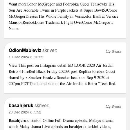
Want moreConor McGregor and
Podróbka Gucci Tenisówki
His
Son Are Adorable Twins in Purple Jackets at Super Bowl53Conor
McGregorDresses His Whole Family in Versacefor Bash at Versace
MansionReebokLoses Trademark Fight OverConor McGregor’s
Name.
OdionMableviz
skriver:
Svara
10 Dec 2024 kl. 10:25
View This post on Instagram detail ED LOOK 2020 Air Jordan
Retro 4 FireRed Black Friday 2020A post
Replika torebek Gucci
shared by z Sneaker Headz z Sneaker headz on Sep 9 2020 at
207pm PDTThe lateral side of the Air Jordan 4 Retro ”Tech Red.
basahjeruk
skriver:
Svara
23 Dec 2024 kl. 5:52
Basahjeruk
Tonton Online Full Drama episods, Melayu drama,
watch Malay drama Live episods on basahjeruk terkini videos,