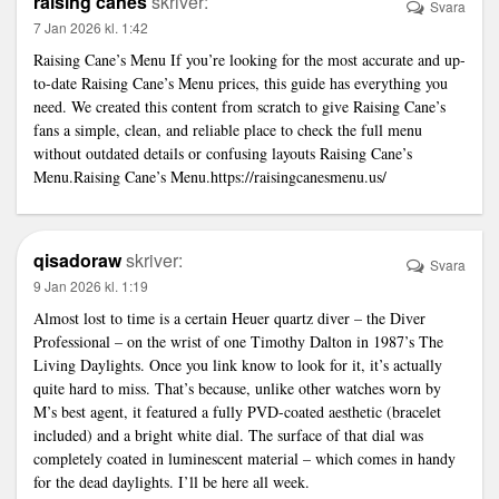
raising canes
skriver:
Svara
7 Jan 2026 kl. 1:42
Raising Cane’s Menu If you’re looking for the most accurate and up-
to-date Raising Cane’s Menu prices, this guide has everything you
need. We created this content from scratch to give Raising Cane’s
fans a simple, clean, and reliable place to check the full menu
without outdated details or confusing layouts Raising Cane’s
Menu.Raising Cane’s Menu.
https://raisingcanesmenu.us/
qisadoraw
skriver:
Svara
9 Jan 2026 kl. 1:19
Almost lost to time is a certain Heuer quartz diver – the Diver
Professional – on the wrist of one Timothy Dalton in 1987’s The
Living Daylights. Once you
link
know to look for it, it’s actually
quite hard to miss. That’s because, unlike other watches worn by
M’s best agent, it featured a fully PVD-coated aesthetic (bracelet
included) and a bright white dial. The surface of that dial was
completely coated in luminescent material – which comes in handy
for the dead daylights. I’ll be here all week.