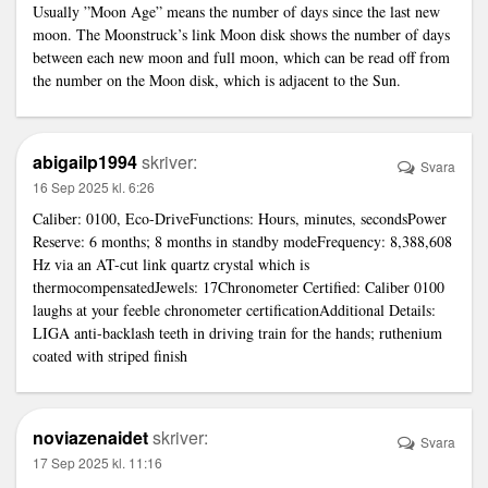
Usually ”Moon Age” means the number of days since the last new
moon. The Moonstruck’s
link
Moon disk shows the number of days
between each new moon and full moon, which can be read off from
the number on the Moon disk, which is adjacent to the Sun.
abigailp1994
skriver:
Svara
16 Sep 2025 kl. 6:26
Caliber: 0100, Eco-DriveFunctions: Hours, minutes, secondsPower
Reserve: 6 months; 8 months in standby modeFrequency: 8,388,608
Hz via an AT-cut
link
quartz crystal which is
thermocompensatedJewels: 17Chronometer Certified: Caliber 0100
laughs at your feeble chronometer certificationAdditional Details:
LIGA anti-backlash teeth in driving train for the hands; ruthenium
coated with striped finish
noviazenaidet
skriver:
Svara
17 Sep 2025 kl. 11:16