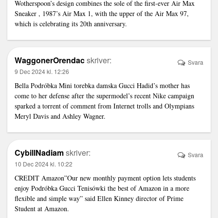
Wotherspoon’s design combines the sole of the first-ever Air Max
Sneaker , 1987’s Air Max 1, with the upper of the Air Max 97,
which is celebrating its 20th anniversary.
WaggonerOrendac
skriver:
Svara
9 Dec 2024 kl. 12:26
Bella
Podróbka Mini torebka damska Gucci
Hadid’s mother has
come to her defense after the supermodel’s recent Nike campaign
sparked a torrent of comment from Internet trolls and Olympians
Meryl Davis and Ashley Wagner.
CybillNadiam
skriver:
Svara
10 Dec 2024 kl. 10:22
CREDIT Amazon”Our new monthly payment option lets students
enjoy
Podróbka Gucci Tenisówki
the best of Amazon in a more
flexible and simple way” said Ellen Kinney director of Prime
Student at Amazon.