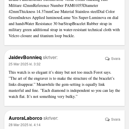
Militare 42mmReference Number PAM01055Diameter
42mmThickness 14.37mmCase Material Stainless steelDial Color
GreenIndexes Applied luminousLume Yes Super-Luminova on dial
and handsWater Resistance 30 barStrapBracelet Rubber strap in
military green additional strap in water-resistant technical cloth with
Velcro closure and titanium loop buckle.
JaidevBonnieq
skriver:
Svara
25 Mar 2025 kl. 3:32
This watch is so elegant it’s shiny but not too much Forot says.
”The art of the engraver is to make the structure of the bracelet’s
links disappear.” Meanwhile the gem-setting is equally
link
masterful and fine. ”Each diamond is independent so you can lay the
watch flat. It’s not something very bulky.”
AuroraLaborco
skriver:
Svara
28 Mar 2025 kl. 4:14