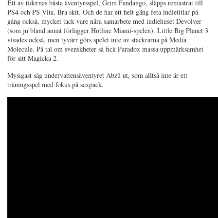
Ett av tidernas bästa äventyrsspel, Grim Fandango, släpps remastrat till
PS4 och PS Vita. Bra skit. Och de har ett helt gäng feta indietitlar på
gång också, mycket tack vare nära samarbete med indiehuset Devolver
(som ju bland annat förlägger Hotline Miami-spelen). Little Big Planet 3
visades också, men tyvärr görs spelet inte av stackrarna på Media
Molecule. På tal om svenskheter så fick Paradox massa uppmärksamhet
för sitt Magicka 2.
Mysigast såg undervattensäventyret Abzü ut, som alltså inte är ett
träningsspel med fokus på sexpack.