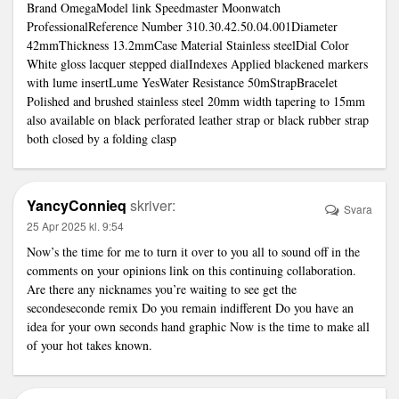
Brand OmegaModel
link
Speedmaster Moonwatch
ProfessionalReference Number 310.30.42.50.04.001Diameter
42mmThickness 13.2mmCase Material Stainless steelDial Color
White gloss lacquer stepped dialIndexes Applied blackened markers
with lume insertLume YesWater Resistance 50mStrapBracelet
Polished and brushed stainless steel 20mm width tapering to 15mm
also available on black perforated leather strap or black rubber strap
both closed by a folding clasp
YancyConnieq
skriver:
Svara
25 Apr 2025 kl. 9:54
Now’s the time for me to turn it over to you all to sound off in the
comments on your opinions
link
on this continuing collaboration.
Are there any nicknames you’re waiting to see get the
secondeseconde remix Do you remain indifferent Do you have an
idea for your own seconds hand graphic Now is the time to make all
of your hot takes known.