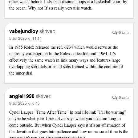
other watch before. I also shoot some hoops at a basketball court by
the ocean. Why not It’s a really versatile watch.
vabejundioy
skriver:
Svara
5 Jul 2025 kl. 11:11
In 1955 Rolex released the ref. 6234 which would serve as the
mainstay chronograph in the Rolex collection until 1961. It’s
effectively the same watch in
link
many ways and features large
overlapping sub-dials or small subs framed within the confines of
the inner dial.
angiel1998
skriver:
Svara
9 Jul 2025 kl. 6:45
Cyndi Lauper ”Time After Time” In real life
link
”I’ll be waiting”
maybe be what your Uber driver says when you take too long to
come outside. But when Cyndi Lauper says it it’s an affirmation of
the devotion that goes into patience and how unmeasured time is the
greatest gift you can give someone you love.