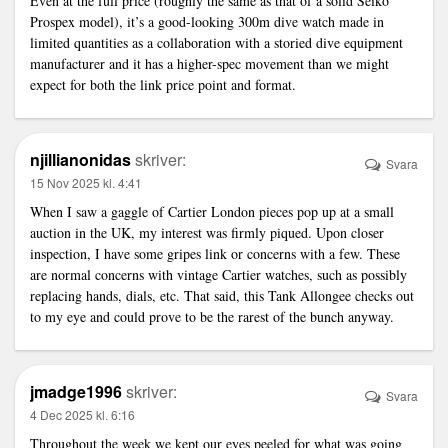
Even at the full price (roughly the same as that of a solid Seiko
Prospex model), it’s a good-looking 300m dive watch made in
limited quantities as a collaboration with a storied dive equipment
manufacturer and it has a higher-spec movement than we might
expect for both the
link
price point and format.
njillianonidas
skriver:
Svara
15 Nov 2025 kl. 4:41
When I saw a gaggle of Cartier London pieces pop up at a small
auction in the UK, my interest was firmly piqued. Upon closer
inspection, I have some gripes
link
or concerns with a few. These
are normal concerns with vintage Cartier watches, such as possibly
replacing hands, dials, etc. That said, this Tank Allongee checks out
to my eye and could prove to be the rarest of the bunch anyway.
jmadge1996
skriver:
Svara
4 Dec 2025 kl. 6:16
Throughout the week we kept our eyes peeled for what was going