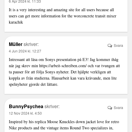
6 Apr 2024 kl. 11:33
It is a very interesting and amazing site for all users because all
users can get more information for the wor
concrete transit mixer
karachi
k
Müller
skriver:
Svara
4 Jun 2024 kl. 12:27
Intressant att läsa om Sonys presentation på E3! Jag kommer ihåg
när jag skrev min
https://arbeit-schreiben.com/
och var tvungen att
ta pauser för att följa Sonys nyheter. Det hjälpte verkligen att
koppla av från studierna. Hausarbeit kan vara krävande, men lite
spelnyheter gjorde det lättare.
BunnyPsychea
skriver:
Svara
12 Nov 2024 kl. 4:50
Inspired by his
replica Moose Knuckles down jacket
love for retro
Nike products and the vintage items Round Two specializes in,