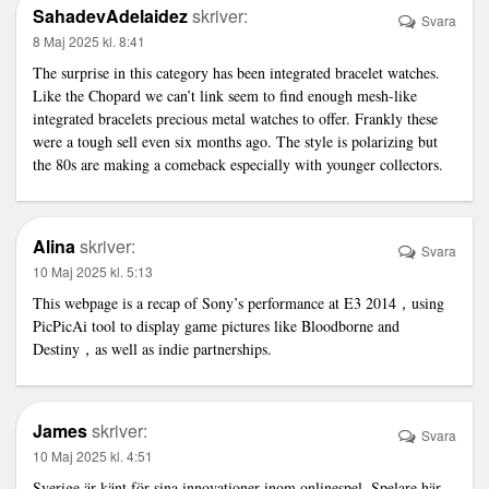
SahadevAdelaidez
skriver:
Svara
8 Maj 2025 kl. 8:41
The surprise in this category has been integrated bracelet watches.
Like the Chopard we can’t
link
seem to find enough mesh-like
integrated bracelets precious metal watches to offer. Frankly these
were a tough sell even six months ago. The style is polarizing but
the 80s are making a comeback especially with younger collectors.
Alina
skriver:
Svara
10 Maj 2025 kl. 5:13
This webpage is a recap of Sony’s performance at E3 2014，using
PicPicAi
tool to display game pictures like Bloodborne and
Destiny，as well as indie partnerships.
James
skriver:
Svara
10 Maj 2025 kl. 4:51
Sverige är känt för sina innovationer inom onlinespel. Spelare här