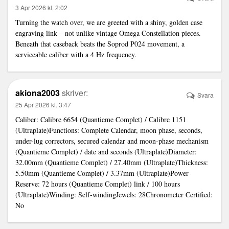
3 Apr 2026 kl. 2:02
Turning the watch over, we are greeted with a shiny, golden case
engraving
link
– not unlike vintage Omega Constellation pieces.
Beneath that caseback beats the Soprod P024 movement, a
serviceable caliber with a 4 Hz frequency.
akiona2003
skriver:
Svara
25 Apr 2026 kl. 3:47
Caliber: Calibre 6654 (Quantieme Complet) / Calibre 1151
(Ultraplate)Functions: Complete Calendar, moon phase, seconds,
under-lug correctors, secured calendar and moon-phase mechanism
(Quantieme Complet) / date and seconds (Ultraplate)Diameter:
32.00mm (Quantieme Complet) / 27.40mm (Ultraplate)Thickness:
5.50mm (Quantieme Complet) / 3.37mm (Ultraplate)Power
Reserve: 72 hours (Quantieme Complet)
link
/ 100 hours
(Ultraplate)Winding: Self-windingJewels: 28Chronometer Certified:
No