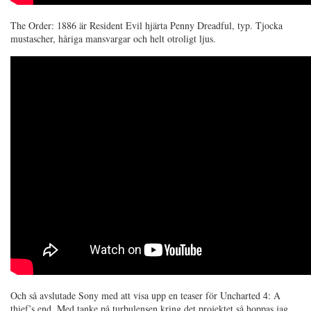
The Order: 1886 är Resident Evil hjärta Penny Dreadful, typ. Tjocka
mustascher, håriga mansvargar och helt otroligt ljus.
Och så avslutade Sony med att visa upp en teaser för Uncharted 4: A
thief’s end. Med tanke på turbulensen kring det projektet så hoppas jag