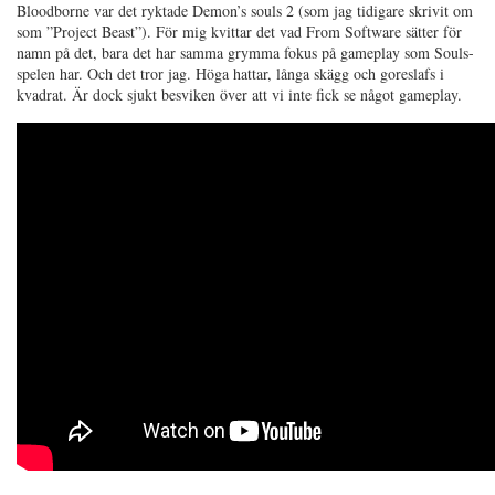
Bloodborne var det ryktade Demon’s souls 2 (som jag tidigare skrivit om
som ”Project Beast”). För mig kvittar det vad From Software sätter för
namn på det, bara det har samma grymma fokus på gameplay som Souls-
spelen har. Och det tror jag. Höga hattar, långa skägg och goreslafs i
kvadrat. Är dock sjukt besviken över att vi inte fick se något gameplay.