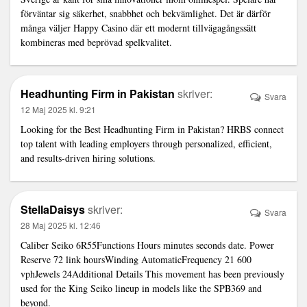
förväntar sig säkerhet, snabbhet och bekvämlighet. Det är därför
många väljer
Happy Casino
där ett modernt tillvägagångssätt
kombineras med beprövad spelkvalitet.
Headhunting Firm in Pakistan
skriver:
Svara
12 Maj 2025 kl. 9:21
Looking for the
Best Headhunting Firm in Pakistan
? HRBS connect
top talent with leading employers through personalized, efficient,
and results-driven hiring solutions.
StellaDaisys
skriver:
Svara
28 Maj 2025 kl. 12:46
Caliber Seiko 6R55Functions Hours minutes seconds date. Power
Reserve 72
link
hoursWinding AutomaticFrequency 21 600
vphJewels 24Additional Details This movement has been previously
used for the King Seiko lineup in models like the SPB369 and
beyond.