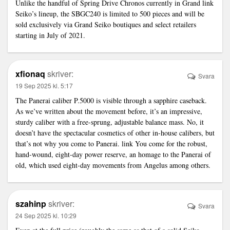
Unlike the handful of Spring Drive Chronos currently in Grand
link
Seiko’s lineup, the SBGC240 is limited to 500 pieces and will be
sold exclusively via Grand Seiko boutiques and select retailers
starting in July of 2021.
xfionaq
skriver:
Svara
19 Sep 2025 kl. 5:17
The Panerai caliber P.5000 is visible through a sapphire caseback.
As we’ve written about the movement before, it’s an impressive,
sturdy caliber with a free-sprung, adjustable balance mass. No, it
doesn’t have the spectacular cosmetics of other in-house calibers, but
that’s not why you come to Panerai.
link
You come for the robust,
hand-wound, eight-day power reserve, an homage to the Panerai of
old, which used eight-day movements from Angelus among others.
szahinp
skriver:
Svara
24 Sep 2025 kl. 10:29