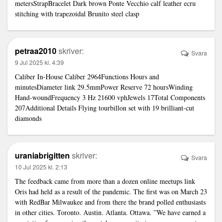
metersStrapBracelet Dark brown Ponte Vecchio calf leather ecru
stitching with trapezoidal Brunito steel clasp
petraa2010
skriver:
Svara
9 Jul 2025 kl. 4:39
Caliber In-House Caliber 2964Functions Hours and
minutesDiameter
link
29.5mmPower Reserve 72 hoursWinding
Hand-woundFrequency 3 Hz 21600 vphJewels 17Total Components
207Additional Details Flying tourbillon set with 19 brilliant-cut
diamonds
uraniabrigitten
skriver:
Svara
10 Jul 2025 kl. 2:13
The feedback came from more than a dozen online meetups
link
Oris had held as a result of the pandemic. The first was on March 23
with RedBar Milwaukee and from there the brand polled enthusiasts
in other cities. Toronto. Austin. Atlanta. Ottawa. ”We have earned a