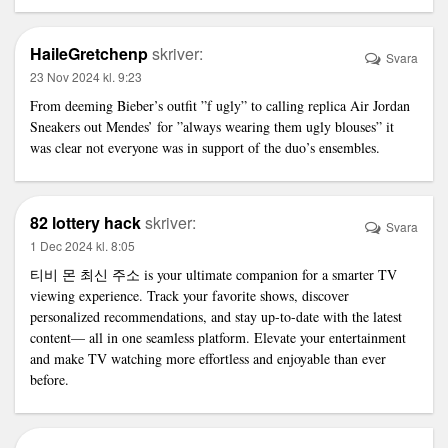
HaileGretchenp
skriver:
Svara
23 Nov 2024 kl. 9:23
From deeming Bieber’s outfit ”f ugly” to calling
replica Air Jordan
Sneakers
out Mendes’ for ”always wearing them ugly blouses” it
was clear not everyone was in support of the duo’s ensembles.
82 lottery hack
skriver:
Svara
1 Dec 2024 kl. 8:05
티비 몬 최신 주소
is your ultimate companion for a smarter TV
viewing experience. Track your favorite shows, discover
personalized recommendations, and stay up-to-date with the latest
content— all in one seamless platform. Elevate your entertainment
and make TV watching more effortless and enjoyable than ever
before.