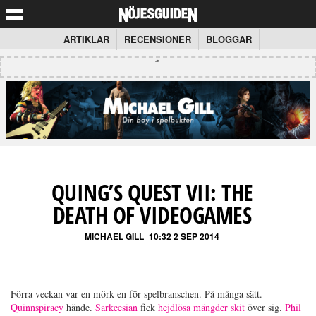
ARTIKLAR
RECENSIONER
BLOGGAR
QUING’S QUEST VII: THE
DEATH OF VIDEOGAMES
MICHAEL GILL
10:32 2 SEP 2014
Förra veckan var en mörk en för spelbranschen. På många sätt.
Quinnspiracy
hände.
Sarkeesian
fick
hejdlösa mängder skit
över sig.
Phil