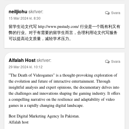
neiljiohu
skriver:
Svara
15 Mar 2024 kl. 8:30
留学生论文代写
http://www.pnstudy.com/
行业是一个既有利又有
弊的行业。对于有需要的留学生而言，合理利用论文代写服务
可以提高论文质量，减轻学术压力。
Alfalah Host
skriver:
Svara
29 Mar 2024 kl. 10:12
”The Death of Videogames” is a thought-provoking exploration of
the evolution and future of interactive entertainment. Through
insightful analysis and expert opinions, the documentary delves into
the challenges and innovations shaping the gaming industry. It offers
a compelling narrative on the resilience and adaptability of video
games in a rapidly changing digital landscape.
Best Digital Marketing Agency In Pakistan.
Alfalah host