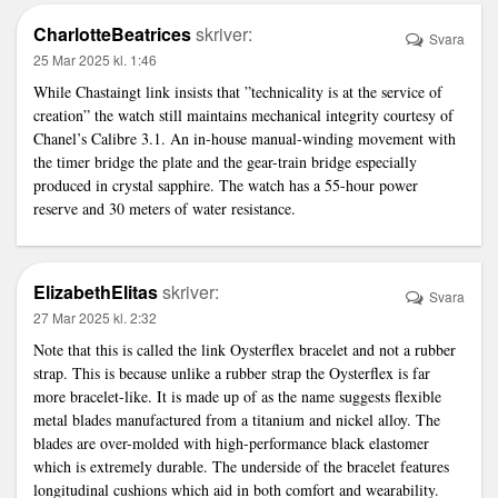
CharlotteBeatrices
skriver:
Svara
25 Mar 2025 kl. 1:46
While Chastaingt
link
insists that ”technicality is at the service of
creation” the watch still maintains mechanical integrity courtesy of
Chanel’s Calibre 3.1. An in-house manual-winding movement with
the timer bridge the plate and the gear-train bridge especially
produced in crystal sapphire. The watch has a 55-hour power
reserve and 30 meters of water resistance.
ElizabethElitas
skriver:
Svara
27 Mar 2025 kl. 2:32
Note that this is called the
link
Oysterflex bracelet and not a rubber
strap. This is because unlike a rubber strap the Oysterflex is far
more bracelet-like. It is made up of as the name suggests flexible
metal blades manufactured from a titanium and nickel alloy. The
blades are over-molded with high-performance black elastomer
which is extremely durable. The underside of the bracelet features
longitudinal cushions which aid in both comfort and wearability.