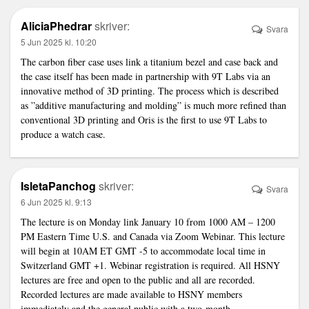
AliciaPhedrar
skriver:
Svara
5 Jun 2025 kl. 10:20
The carbon fiber case uses
link
a titanium bezel and case back and
the case itself has been made in partnership with 9T Labs via an
innovative method of 3D printing. The process which is described
as ”additive manufacturing and molding” is much more refined than
conventional 3D printing and Oris is the first to use 9T Labs to
produce a watch case.
IsletaPanchog
skriver:
Svara
6 Jun 2025 kl. 9:13
The lecture is on Monday
link
January 10 from 1000 AM – 1200
PM Eastern Time U.S. and Canada via Zoom Webinar. This lecture
will begin at 10AM ET GMT -5 to accommodate local time in
Switzerland GMT +1. Webinar registration is required. All HSNY
lectures are free and open to the public and all are recorded.
Recorded lectures are made available to HSNY members
immediately and the general public with a two-month