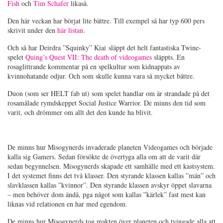
Fish
och
Tim Schafer
likaså.
Den här veckan har börjat lite bättre. Till exempel så har typ 600 pers
skrivit under den
här listan
.
Och så har Deirdra ”Squinky” Kiai släppt det helt fantastiska Twine-
spelet
Quing’s Quest VII: The death of videogames
släppts. En
rosaglittrande kommentar på en spelkultur som kidnappats av
kvinnohatande odjur. Och som skulle kunna vara så mycket bättre.
Duon (som ser HELT fab ut) som spelet handlar om är strandade på det
rosamålade rymdskeppet Social Justice Warrior. De minns den tid som
varit, och drömmer om allt det den kunde ha blivit.
De minns hur Misogynerds invaderade planeten Videogames och började
kalla sig Gamers. Sedan försökte de övertyga alla om att de varit där
sedan begynnelsen. Misogynerds skapade ett samhälle med ett kastsystem.
I det systemet finns det två klasser. Den styrande klassen kallas ”män” och
slavklassen kallas ”kvinnor”. Den styrande klassen avskyr öppet slavarna
– men behöver dom ändå, pga något som kallas ”kärlek” fast mest kan
liknas vid relationen en har med egendom.
De minns hur Misogynerds tog makten över planeten och tvingade alla att