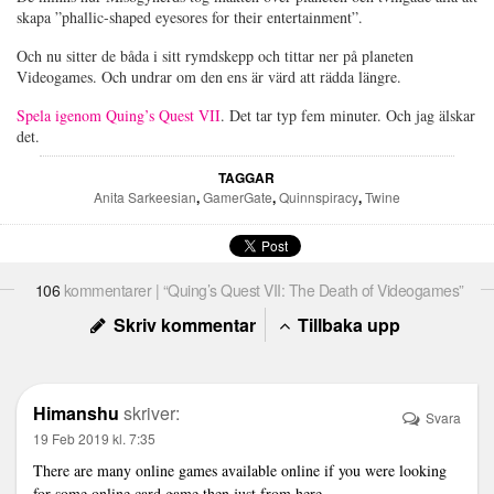
skapa ”phallic-shaped eyesores for their entertainment”.
Och nu sitter de båda i sitt rymdskepp och tittar ner på planeten
Videogames. Och undrar om den ens är värd att rädda längre.
Spela igenom Quing’s Quest VII
. Det tar typ fem minuter. Och jag älskar
det.
TAGGAR
Anita Sarkeesian
,
GamerGate
,
Quinnspiracy
,
Twine
106
kommentarer | “Quing’s Quest VII: The Death of Videogames”
Skriv kommentar
Tillbaka upp
Himanshu
skriver:
Svara
19 Feb 2019 kl. 7:35
There are many online games available online if you were looking
for some online card game then just from here