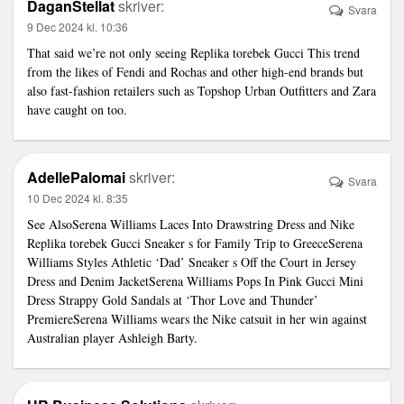
DaganStellat
skriver:
Svara
9 Dec 2024 kl. 10:36
That said we’re not only seeing
Replika torebek Gucci
This trend
from the likes of Fendi and Rochas and other high-end brands but
also fast-fashion retailers such as Topshop Urban Outfitters and Zara
have caught on too.
AdellePalomai
skriver:
Svara
10 Dec 2024 kl. 8:35
See AlsoSerena Williams Laces Into Drawstring Dress and Nike
Replika torebek Gucci
Sneaker s for Family Trip to GreeceSerena
Williams Styles Athletic ‘Dad’ Sneaker s Off the Court in Jersey
Dress and Denim JacketSerena Williams Pops In Pink Gucci Mini
Dress Strappy Gold Sandals at ‘Thor Love and Thunder’
PremiereSerena Williams wears the Nike catsuit in her win against
Australian player Ashleigh Barty.