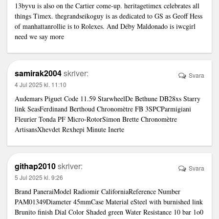
13byvu is also on the Cartier come-up. heritagetimex celebrates all
things Timex. thegrandseikoguy is as dedicated to GS as Geoff Hess
of manhattanrollie is to Rolexes. And Déby Maldonado is iwcgirl
need we say more
samirak2004
skriver:
Svara
4 Jul 2025 kl. 11:10
Audemars Piguet Code 11.59 StarwheelDe Bethune DB28xs Starry
link
SeasFerdinand Berthoud Chronomètre FB 3SPCParmigiani
Fleurier Tonda PF Micro-RotorSimon Brette Chronomètre
ArtisansXhevdet Rexhepi Minute Inerte
githap2010
skriver:
Svara
5 Jul 2025 kl. 9:26
Brand PaneraiModel Radiomir CaliforniaReference Number
PAM01349Diameter 45mmCase Material eSteel with burnished
link
Brunito finish Dial Color Shaded green Water Resistance 10 bar 1o0