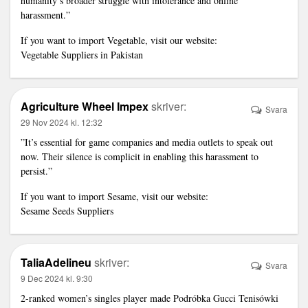
humanity’s broader struggle with intolerance and online
harassment.”
If you want to import Vegetable, visit our website:
Vegetable Suppliers in Pakistan
Agriculture Wheel Impex
skriver:
Svara
29 Nov 2024 kl. 12:32
”It’s essential for game companies and media outlets to speak out
now. Their silence is complicit in enabling this harassment to
persist.”
If you want to import Sesame, visit our website:
Sesame Seeds Suppliers
TaliaAdelineu
skriver:
Svara
9 Dec 2024 kl. 9:30
2-ranked women’s singles player made
Podróbka Gucci Tenisówki