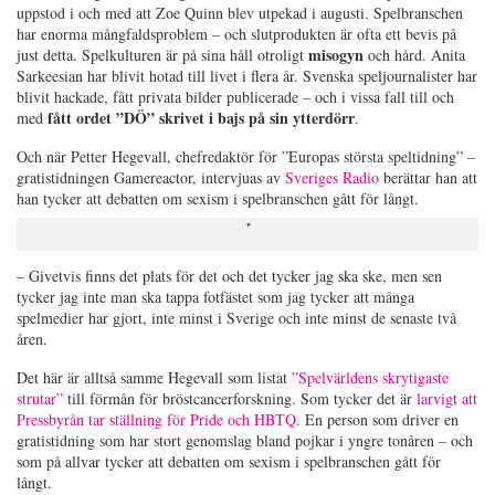
uppstod i och med att Zoe Quinn blev utpekad i augusti. Spelbranschen
har enorma mångfaldsproblem – och slutprodukten är ofta ett bevis på
misogyn
just detta. Spelkulturen är på sina håll otroligt
och hård. Anita
Sarkeesian har blivit hotad till livet i flera år. Svenska speljournalister har
blivit hackade, fått privata bilder publicerade – och i vissa fall till och
fått ordet ”DÖ” skrivet i bajs på sin ytterdörr
med
.
Och när Petter Hegevall, chefredaktör för ”Europas största speltidning” –
gratistidningen Gamereactor, intervjuas av
Sveriges Radio
berättar han att
han tycker att debatten om sexism i spelbranschen gått för långt.
– Givetvis finns det plats för det och det tycker jag ska ske, men sen
tycker jag inte man ska tappa fotfästet som jag tycker att många
spelmedier har gjort, inte minst i Sverige och inte minst de senaste två
åren.
Det här är alltså samme Hegevall som listat
”Spelvärldens skrytigaste
strutar”
till förmån för bröstcancerforskning. Som tycker det är
larvigt att
Pressbyrån tar ställning för Pride och HBTQ
. En person som driver en
gratistidning som har stort genomslag bland pojkar i yngre tonåren – och
som på allvar tycker att debatten om sexism i spelbranschen gått för
långt.