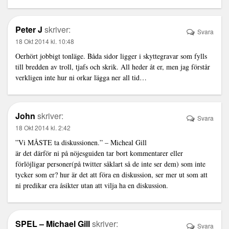
Peter J
skriver:
Svara
18 Okt 2014 kl. 10:48
Oerhört jobbigt tonläge. Båda sidor ligger i skyttegravar som fylls
till bredden av troll, tjafs och skrik. All heder åt er, men jag förstår
verkligen inte hur ni orkar lägga ner all tid…
John
skriver:
Svara
18 Okt 2014 kl. 2:42
”Vi MÅSTE ta diskussionen.” – Micheal Gill
är det därför ni på nöjesguiden tar bort kommentarer eller
förlöjligar personer(på twitter såklart så de inte ser dem) som inte
tycker som er? hur är det att föra en diskussion, ser mer ut som att
ni predikar era åsikter utan att vilja ha en diskussion.
SPEL – Michael Gill
skriver:
Svara