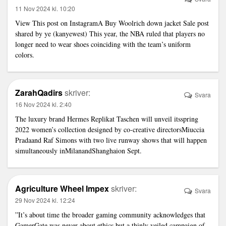
11 Nov 2024 kl. 10:20
View This post on InstagramA
Buy Woolrich down jacket Sale
post
shared by ye (kanyewest) This year, the NBA ruled that players no
longer need to wear shoes coinciding with the team’s uniform
colors.
ZarahQadirs
skriver:
Svara
16 Nov 2024 kl. 2:40
The luxury brand
Hermes Replikat Taschen
will unveil itsspring
2022 women’s collection designed by co-creative directorsMiuccia
Pradaand Raf Simons with two live runway shows that will happen
simultaneously inMilanandShanghaion Sept.
Agriculture Wheel Impex
skriver:
Svara
29 Nov 2024 kl. 12:24
”It’s about time the broader gaming community acknowledges that
GamerGate was never about ethics but a thinly veiled campaign of