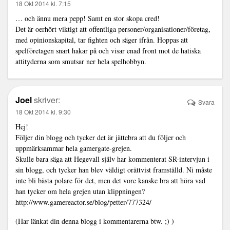
18 Okt 2014 kl. 7:15
… och ännu mera pepp! Samt en stor skopa cred!
Det är oerhört viktigt att offentliga personer/organisationer/företag,
med opinionskapital, tar fighten och säger ifrån. Hoppas att
spelföretagen snart hakar på och visar enad front mot de hatiska
attityderna som smutsar ner hela spelhobbyn.
Joel
skriver:
Svara
18 Okt 2014 kl. 9:30
Hej!
Följer din blogg och tycker det är jättebra att du följer och
uppmärksammar hela gamergate-grejen.
Skulle bara säga att Hegevall själv har kommenterat SR-intervjun i
sin blogg, och tycker han blev väldigt orättvist framställd. Ni måste
inte bli bästa polare för det, men det vore kanske bra att höra vad
han tycker om hela grejen utan klippningen?
http://www.gamereactor.se/blog/petter/777324/
(Har länkat din denna blogg i kommentarerna btw. ;) )