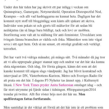
Under den här tiden har jag skrivit ett par inlägg i veckan om
Quinnspiracy, Gamergate, Notyourshield, Operation Disrespectful Nod,
Krampus – och allt vad hashtaggarna nu kunnat heta. Dagligen har det
kommit nytt stoff till blogginlägg som känts allt sjukare att skriva.
Individer som pekats ut och gjorts till måltavlor för att sedan bli
nedskjutna (än så länge bara bildligt, tack och lov) av mobben.
Storföretag som valt att ta ställning för anti-feminister. Utvecklare som
tvingats lämna branschen av rädsla och ilska. Människor som inte vågat
sova i sitt eget hem. Och så nu senast, ett otroligt grafiskt och verkligt
terrorhot.
Det har varit två vidriga månader, på många sätt. Två månader då jag tror
att vi alla upprepade gånger stannat upp och undrat var det här ska kunna
sluta någonstans. Och idag, för första gången, känns det som att det
kanske kommit till någon slags vändpunkt. Jag har blivit kontaktad och
intervjuad av DN, Västerbottens-Kuriren, Metro och Sveriges Radio för
att prata om det här. I dagens P3 Nyheter tas ämnet upp, i Kulturnytt
likaså.
I New York Times pryder Anita Sarkeesian
omslaget idag – och
får stort utrymme på fjärde sidan i tidningen. #Stopgamergate2014
Men
trendar på twitter. Allt fler röster höjs mot det här nu.
spelföretagen fattas fortfarande.
Men samtidigt är det viktigt att förstå att det här inte är ett problem som