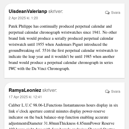
UisdeanValerianp
skriver:
Svara
2 Apr 2025 kl. 1:20
Patek Philippe has continually produced perpetual calendar and
perpetual calendar chronograph wristwatches since 1941. No other
brand
link
would produce a serially produced perpetual calendar
wristwatch until 1955 when Audemars Piguet introduced the
groundbreaking ref. 5516 the first perpetual calendar wristwatch to
indicate the leap year and it wouldn’t be until 1985 when another
brand would produce a perpetual calendar chronograph in series
IWC with the Da Vinci Chronograph.
RamyaLeoniez
skriver:
Svara
17 Apr 2025 kl. 12:41
Caliber L.U.C 98.06-LFunctions Instantaneous hours display in six
link
o’clock aperture central minutes display power-reserve
indicator on the back balance-stop function enabling accurate
adjustmentsDiameter 31.80mmThickness 4.85mmPower Reserve