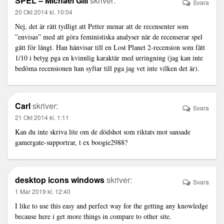
SPEL – Michael Gill
skriver:
Svara
20 Okt 2014 kl. 10:04
Nej, det är rätt tydligt att Petter menar att de recensenter som
”envisas” med att göra feministiska analyser när de recenserar spel
gått för långt. Han hänvisar till en Lost Planet 2-recension som fått
1/10 i betyg pga en kvinnlig karaktär med urringning (jag kan inte
bedöma recensionen han syftar till pga jag vet inte vilken det är).
Carl
skriver:
Svara
21 Okt 2014 kl. 1:11
Kan du inte skriva lite om de dödshot som riktats mot sansade
gamergate-supportrar, t ex boogie2988?
desktop icons windows
skriver:
Svara
1 Mar 2019 kl. 12:40
I like to use this easy and perfect way for the getting any knowledge
because here i get more things in compare to other site.