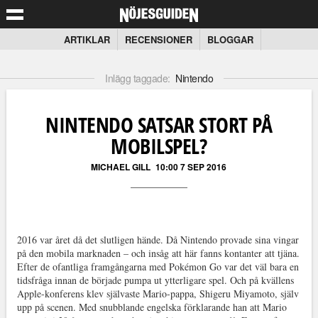
ARTIKLAR
RECENSIONER
BLOGGAR
Inlägg taggade:
Nintendo
NINTENDO SATSAR STORT PÅ
MOBILSPEL?
MICHAEL GILL
10:00 7 SEP 2016
2016 var året då det slutligen hände. Då Nintendo provade sina vingar
på den mobila marknaden – och insåg att här fanns kontanter att tjäna.
Efter de ofantliga framgångarna med Pokémon Go var det väl bara en
tidsfråga innan de började pumpa ut ytterligare spel. Och på kvällens
Apple-konferens klev självaste Mario-pappa, Shigeru Miyamoto, själv
upp på scenen. Med snubblande engelska förklarande han att Mario