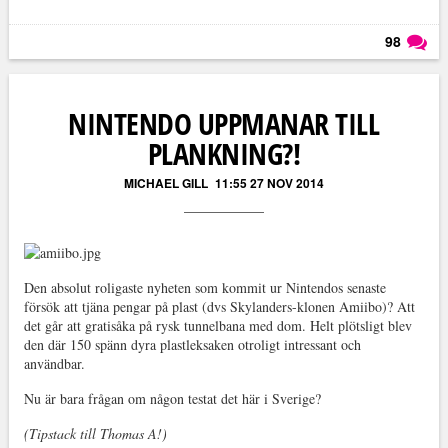
98
Läs kommentarer (
98
)
NINTENDO UPPMANAR TILL
PLANKNING?!
MICHAEL GILL
11:55 27 NOV 2014
Den absolut roligaste nyheten som kommit ur Nintendos senaste
försök att tjäna pengar på plast (dvs Skylanders-klonen Amiibo)? Att
det går att gratisåka på rysk tunnelbana med dom. Helt plötsligt blev
den där 150 spänn dyra plastleksaken otroligt intressant och
användbar.
Nu är bara frågan om någon testat det här i Sverige?
(Tipstack till Thomas A!)