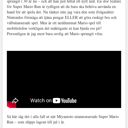
sprungit i 30 år nu – och att han just hittat ett nytt mål. En stor feature
för Super Mario Run är tydligen att du bara ska behöva använda en
hand för att spela det. Nu tänker inte jag vara den som ifrågasätter
Nintendos förmåga att tjäna pengar ELLER att göra ruskigt bra och
välbalanserade spel. Men är ett neddummat Mario-spel till
mobiltelefon verkligen det mäktigaste ni kan bjuda oss på?
Personligen är jag mest bara orolig att Mario sprungit vilse.
Så här såg det i alla fall ut när Miyamoto utannonserade Super Mario
Run – som släpps lagom till jul i år.