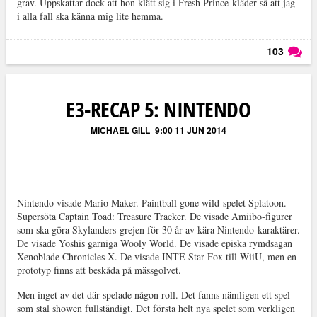
grav. Uppskattar dock att hon klätt sig i Fresh Prince-kläder så att jag
i alla fall ska känna mig lite hemma.
103
Läs kommentarer (
103
)
E3-RECAP 5: NINTENDO
MICHAEL GILL
9:00 11 JUN 2014
Nintendo visade Mario Maker. Paintball gone wild-spelet Splatoon.
Supersöta Captain Toad: Treasure Tracker. De visade Amiibo-figurer
som ska göra Skylanders-grejen för 30 år av kära Nintendo-karaktärer.
De visade Yoshis garniga Wooly World. De visade episka rymdsagan
Xenoblade Chronicles X. De visade INTE Star Fox till WiiU, men en
prototyp finns att beskåda på mässgolvet.
Men inget av det där spelade någon roll. Det fanns nämligen ett spel
som stal showen fullständigt. Det första helt nya spelet som verkligen