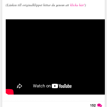
(Länken till originalklippet hittar du genom att
klicka här!
)
152