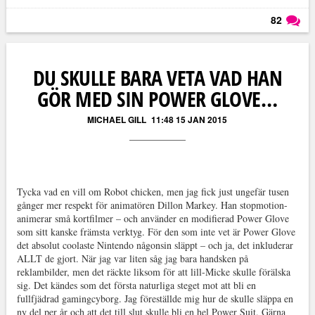
82
Läs kommentarer (
82
)
DU SKULLE BARA VETA VAD HAN
GÖR MED SIN POWER GLOVE…
MICHAEL GILL
11:48 15 JAN 2015
Tycka vad en vill om Robot chicken, men jag fick just ungefär tusen
gånger mer respekt för animatören Dillon Markey. Han stopmotion-
animerar små kortfilmer – och använder en modifierad Power Glove
som sitt kanske främsta verktyg. För den som inte vet är Power Glove
det absolut coolaste Nintendo någonsin släppt – och ja, det inkluderar
ALLT de gjort. När jag var liten såg jag bara handsken på
reklambilder, men det räckte liksom för att lill-Micke skulle förälska
sig. Det kändes som det första naturliga steget mot att bli en
fullfjädrad gamingcyborg. Jag föreställde mig hur de skulle släppa en
ny del per år och att det till slut skulle bli en hel Power Suit. Gärna