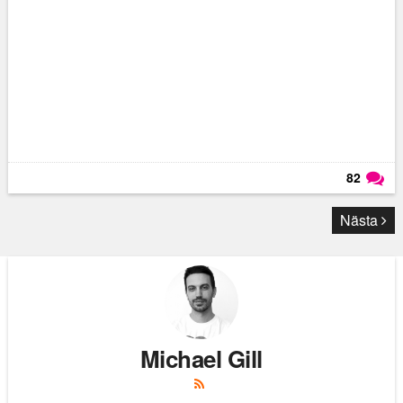
82
Läs kommentarer (
82
)
Nästa
Michael Gill