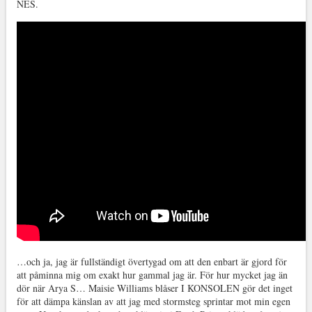
NES.
…och ja, jag är fullständigt övertygad om att den enbart är gjord för
att påminna mig om exakt hur gammal jag är. För hur mycket jag än
dör när Arya S… Maisie Williams blåser I KONSOLEN gör det inget
för att dämpa känslan av att jag med stormsteg sprintar mot min egen