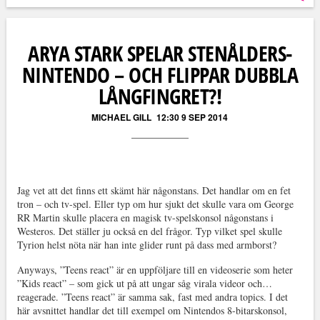
Läs kommentarer (
152
)
ARYA STARK SPELAR STENÅLDERS-
NINTENDO – OCH FLIPPAR DUBBLA
LÅNGFINGRET?!
MICHAEL GILL
12:30 9 SEP 2014
Jag vet att det finns ett skämt här någonstans. Det handlar om en fet
tron – och tv-spel. Eller typ om hur sjukt det skulle vara om George
RR Martin skulle placera en magisk tv-spelskonsol någonstans i
Westeros. Det ställer ju också en del frågor. Typ vilket spel skulle
Tyrion helst nöta när han inte glider runt på dass med armborst?
Anyways, ”Teens react” är en uppföljare till en videoserie som heter
”Kids react” – som gick ut på att ungar såg virala videor och…
reagerade. ”Teens react” är samma sak, fast med andra topics. I det
här avsnittet handlar det till exempel om Nintendos 8-bitarskonsol,