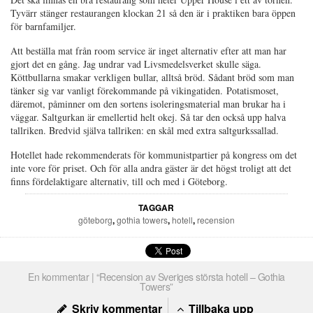
Tyvärr stänger restaurangen klockan 21 så den är i praktiken bara öppen
för barnfamiljer.
Att beställa mat från room service är inget alternativ efter att man har
gjort det en gång. Jag undrar vad Livsmedelsverket skulle säga.
Köttbullarna smakar verkligen bullar, alltså bröd. Sådant bröd som man
tänker sig var v
anligt förekommande på vikingatiden.
Potatismoset,
däremot, påminner om den sortens isoleringsmaterial man brukar ha i
väggar. Saltgurkan är emellertid helt okej. Så tar den också upp halva
tallriken. Bredvid själva tallriken: en skål med extra saltgurkssallad.
Hotellet hade rekommenderats för kommunistpartier på kongress om det
inte vore för priset. Och för alla andra gäster är det högst troligt att det
finns fördelaktigare alternativ, till och med i Göteborg.
TAGGAR
göteborg
,
gothia towers
,
hotell
,
recension
En kommentar | “Recension av Sveriges största hotell – Gothia
Towers”
Skriv kommentar
Tillbaka upp