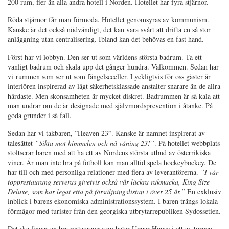
200 rum, fler än alla andra hotell i Norden. Hotellet har fyra stjärnor.
Röda stjärnor får man förmoda. Hotellet genomsyras av kommunism.
Kanske är det också nödvändigt, det kan vara svårt att drifta en så stor
anläggning utan centralisering. Ibland kan det behövas en fast hand.
Först har vi lobbyn. Den ser ut som världens största badrum. Ta ett
vanligt badrum och skala upp det gånger hundra. Välkommen. Sedan har
vi
rummen som ser ut som fängelseceller. Lyckligtvis för oss gäster är
interiören inspirerad av lågt säkerhetsklassade anstalter snarare än de allra
hårdaste. Men skonsamheten är mycket diskret. Badrummen är så kala att
man undrar om de är designade med självmordsprevention i åtanke. På
goda grunder i så fall.
Sedan har vi takbaren, ”Heaven 23”. Kanske är namnet inspirerat av
talesättet
”Sikta mot himmelen och nå våning 23!”
. På hotellet webbplats
stoltserar baren med att ha ett av Nordens största utbud av österrikiska
viner. Är man inte bra på fotboll kan man alltid spela hockeybockey. De
har till och med personliga relationer med flera av leverantörerna.
”I vår
topprestaurang serveras givetvis också vår läckra räkmacka, King Size
Deluxe, som har legat etta på försäljningslistan i över 25 år.”
En exklusiv
inblick i barens ekonomiska administrationssystem. I baren trängs lokala
förmågor med turister från den georgiska utbrytarrepubliken Sydossetien.
Det ska finnas en bra restaurang som heter Upper House i ett av tornen.