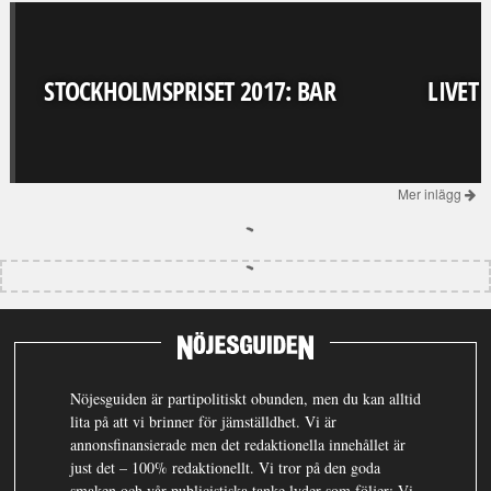
STOCKHOLMSPRISET 2017: BAR
LIVET
Mer inlägg
Nöjesguiden är partipolitiskt obunden, men du kan alltid
lita på att vi brinner för jämställdhet. Vi är
annonsfinansierade men det redaktionella innehållet är
just det – 100% redaktionellt. Vi tror på den goda
smaken och vår publicistiska tanke lyder som följer: Vi