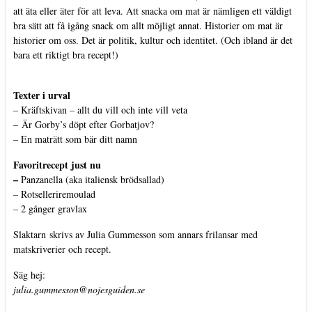
att äta eller äter för att leva. Att snacka om mat är nämligen ett väldigt
bra sätt att få igång snack om allt möjligt annat. Historier om mat är
historier om oss. Det är politik, kultur och identitet. (Och ibland är det
bara ett riktigt bra recept!)
Texter i urval
–
Kräftskivan – allt du vill och inte vill veta
–
Är Gorby’s döpt efter Gorbatjov?
–
En maträtt som bär ditt namn
Favoritrecept just nu
–
Panzanella (aka italiensk brödsallad)
–
Rotselleriremoulad
–
2 gånger gravlax
Slaktarn
skrivs av Julia Gummesson som annars frilansar med
matskriverier och recept.
Säg hej:
julia.gummesson@nojesguiden.se