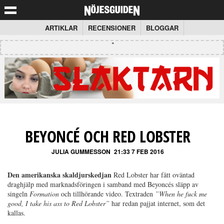
ARTIKLAR
RECENSIONER
BLOGGAR
BEYONCÉ OCH RED LOBSTER
JULIA GUMMESSON
21:33 7 FEB 2016
Den amerikanska skaldjurskedjan
Red Lobster har fått oväntad
draghjälp med marknadsföringen i samband med Beyoncés släpp av
singeln
Formation
och tillhörande video. Textraden
”When he fuck me
good, I take his ass to Red Lobster”
har redan pajjat internet, som det
kallas.