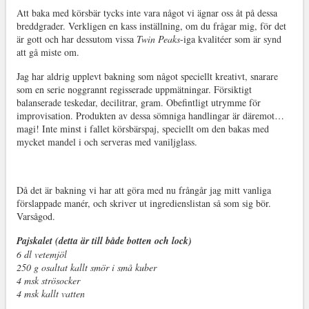
Att baka med körsbär tycks inte vara något vi ägnar oss åt på dessa
breddgrader. Verkligen en kass inställning, om du frågar mig, för det
är gott och har dessutom vissa
Twin Peaks
-iga kvalitéer som är synd
att gå miste om.
Jag har aldrig upplevt bakning som något speciellt kreativt, snarare
som en serie noggrannt regisserade uppmätningar. Försiktigt
balanserade teskedar, decilitrar, gram. Obefintligt utrymme för
improvisation. Produkten av dessa sömniga handlingar är däremot…
magi! Inte minst i fallet körsbärspaj, speciellt om den bakas med
mycket mandel i och serveras med vaniljglass.
Då det är bakning vi har att göra med nu frångår jag mitt vanliga
förslappade manér, och skriver ut ingredienslistan så som sig bör.
Varsågod.
Pajskalet (detta är till både botten och lock)
6 dl vetemjöl
250 g osaltat kallt smör i små kuber
4 msk strösocker
4 msk kallt vatten