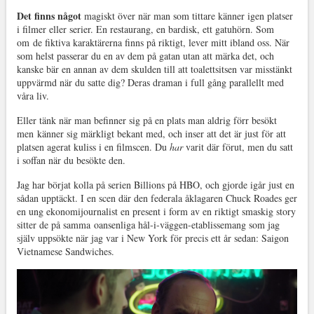
Det finns något
magiskt över när man som tittare känner igen platser
i filmer eller serier. En restaurang, en bardisk, ett gatuhörn. Som
om de fiktiva karaktärerna finns på riktigt, lever mitt ibland oss. När
som helst passerar du en av dem på gatan utan att märka det, och
kanske bär en annan av dem skulden till att toalettsitsen var misstänkt
uppvärmd när du satte dig? Deras draman i full gång parallellt med
våra liv.
Eller tänk när man befinner sig på en plats man aldrig förr besökt
men känner sig märkligt bekant med, och inser att det är just för att
platsen agerat kuliss i en filmscen. Du
har
varit där förut, men du satt
i soffan när du besökte den.
Jag har börjat kolla på serien Billions på HBO, och gjorde igår just en
sådan upptäckt. I en scen där den federala åklagaren Chuck Roades ger
en ung ekonomijournalist en present i form av en riktigt smaskig story
sitter de på samma oansenliga hål-i-väggen-etablissemang som jag
själv uppsökte när jag var i New York för precis ett år sedan: Saigon
Vietnamese Sandwiches.