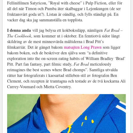
Fellinifilmen Satyricon, ”Royal with cheese” i Pulp Fiction, eller för
all del när Timon och Pumba äter skalbaggar i Lejonkungen (de ser
fruktansvärt goda ut?). Listan är oändlig, och fylls ständigt på. En
vacker dag ska jag sammanställa en topplista.
I denna anda
vill jag belysa ett kokbokssläpp, nämligen
Fat Brad –
The Cookbook
, som kommer ut i oktober. En femtiotvå sidor långt
skildring av de mest minnesvärda måltiderna i Brad Pitt’s
filmkarriär. Det är gänget bakom
matsajten Long Prawn
som ligger
bakom boken, och de beskriver den själva som “a definitive
exploration into the on-screen eating habits of William Bradley ‘Brad’
Pitt. Part fan fantasy, part filmic study,
Fat Brad
meticulously
reimagines the best scenes where Brad chomps”. Samtliga utvalda
rätter har fotograferats i kaosartad stilleben-stil av fotografen Ben
Clement, och recepten är tramtagna och testade av de två kockarna Ali
Currey-Voumard och Mietta Coventry.