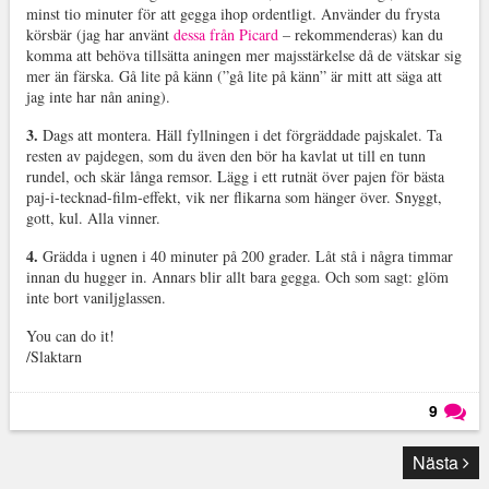
minst tio minuter för att gegga ihop ordentligt. Använder du frysta
körsbär (jag har använt
dessa från Picard
– rekommenderas) kan du
komma att behöva tillsätta aningen mer majsstärkelse då de vätskar sig
mer än färska. Gå lite på känn (”gå lite på känn” är mitt att säga att
jag inte har nån aning).
3.
Dags att montera. Häll fyllningen i det förgräddade pajskalet. Ta
resten av pajdegen, som du även den bör ha kavlat ut till en tunn
rundel, och skär långa remsor. Lägg i ett rutnät över pajen för bästa
paj-i-tecknad-film-effekt, vik ner flikarna som hänger över. Snyggt,
gott, kul. Alla vinner.
4.
Grädda i ugnen i 40 minuter på 200 grader. Låt stå i några timmar
innan du hugger in. Annars blir allt bara gegga. Och som sagt: glöm
inte bort vaniljglassen.
You can do it!
/Slaktarn
9
Läs kommentarer (
9
)
Nästa