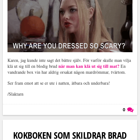
Karen, jag kunde inte sagt det bättre själv. För varför skulle man vilja
när man kan klä ut sig till mat?
klä ut sig till en blodig brud
En
vandrande box vin har aldrig orsakat någon mardrömmar, tvärtom.
Ser fram emot att se er ute i natten, ätbara och underbara!
/Slaktarn
0
Läs kommentarer (
0
)
KOKBOKEN SOM SKILDRAR BRAD