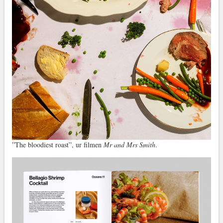
”The bloodiest roast”, ur filmen
Mr and Mrs Smith
.