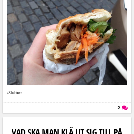
/Slaktarn
2
Läs kommentarer (
2
)
VAD SKA MAN KLÄ UT SIG TILL PÅ