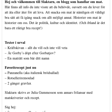
Hej och välkommen till Slaktarn, en blogg som handlar om mat.
Här finns all info du inte visste att du behövde, oavsett om du lever för
att äta eller äter för att leva. Att snacka om mat är nämligen ett väldigt
bra sätt att få igång snack om allt möjligt annat. Historier om mat är
historier om oss. Det är politik, kultur och identitet. (Och ibland är det
bara ett riktigt bra recept!)
Texter i urval
–
Kräftskivan – allt du vill och inte vill veta
–
Är Gorby’s döpt efter Gorbatjov?
–
En maträtt som bär ditt namn
Favoritrecept just nu
–
Panzanella (aka italiensk brödsallad)
–
Rotselleriremoulad
–
2 gånger gravlax
Slaktarn
skrivs av Julia Gummesson som annars frilansar med
matskriverier och recept.
Säg hej: