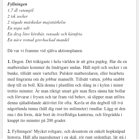
Fyllningen
1,7 dl vetemjöl
2 tsk socker
2 rågade matskedar majsstärkelse
En nypa salt
En dryg liter körsbär, rensade och kärnfria
En näve rostad grovhackad mandel
Då var vi framme vid själva aktionsplanen.
1.
Degen. Det tråkigaste i hela världen är att göra pajdeg. Har du en
matberedare kommer du lindrigare undan. Häll mjöl och socker i en
bunke, tillsätt smör vartefter. Pulskör matberedaren, eller bearbeta
med fingrarna om du jobbar manuellt. Tillsätt vatten, jobba snabbt
ihop till en boll. Klä denna i plastfilm och släng in i kylen i minst
trettio minuter. Är man riktigt smart gör man flera sånna här bollar
och förvarar i frysen och tar fram vid behov, så slipper man utföra
denna själadödande aktivitet för ofta. Kavla ut din degboll till två
någorlunda tunna (håll dig runt tre milimeter) rundlar. Lägg ut den
ena i din form, skär bort de överflödiga kanterna, och förgrädda i
knappt tio minuter på 200 grader.
2.
Fyllningen! Mycket roligare, och dessutom en enkelt hopknåpad
historia. Häll alla ingredienser i en skål, rör runt ordentligt, låt stå i