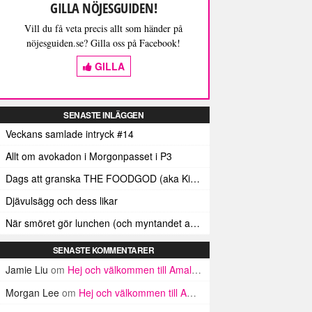
GILLA NÖJESGUIDEN!
Vill du få veta precis allt som händer på
nöjesguiden.se? Gilla oss på Facebook!
GILLA
SENASTE INLÄGGEN
Veckans samlade intryck #14
Allt om avokadon i Morgonpasset i P3
Dags att granska THE FOODGOD (aka Kim Kardashians matinstagrammande bästis)
Djävulsägg och dess likar
När smöret gör lunchen (och myntandet av termen ”Smörindex”)
SENASTE KOMMENTARER
Jamie Liu
om
Hej och välkommen till Amalfikusten
Morgan Lee
om
Hej och välkommen till Amalfikusten