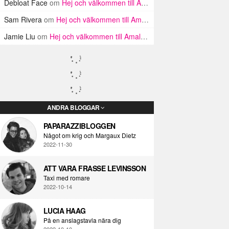
Debloat Face
om
Hej och välkommen till Amalfikusten
Sam Rivera
om
Hej och välkommen till Amalfikusten
Jamie Liu
om
Hej och välkommen till Amalfikusten
ANDRA BLOGGAR
PAPARAZZIBLOGGEN
Något om krig och Margaux Dietz
2022-11-30
ATT VARA FRASSE LEVINSSON
Taxi med romare
2022-10-14
LUCIA HAAG
På en anslagstavla nära dig
2022-10-10