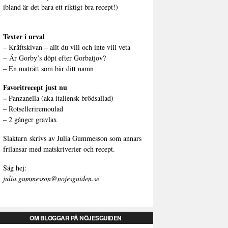
ibland är det bara ett riktigt bra recept!)
Texter i urval
–
Kräftskivan – allt du vill och inte vill veta
–
Är Gorby’s döpt efter Gorbatjov?
–
En maträtt som bär ditt namn
Favoritrecept just nu
–
Panzanella (aka italiensk brödsallad)
–
Rotselleriremoulad
–
2 gånger gravlax
Slaktarn
skrivs av Julia Gummesson som annars
frilansar med matskriverier och recept.
Säg hej:
julia.gummesson@nojesguiden.se
OM BLOGGAR PÅ NÖJESGUIDEN