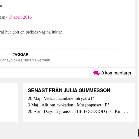
a.
man)
13 april 2016
äl hur gott en pickles vagina luktar.
TAGGAR
ucha
,
pickles
,
sarah siverman
0 kommentarer
SENAST FRÅN JULIA GUMMESSON
20 Maj | Veckans samlade intryck #14
3 Maj | Allt om avokadon i Morgonpasset i P3
20 Apr | Dags att granska THE FOODGOD (aka Kim Kardashians matinstagrammande bästis)