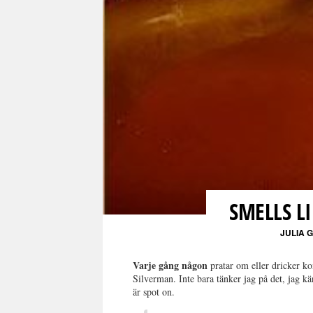
SMELLS L
JULIA
Varje gång någon
pratar om eller dricker ko
Silverman. Inte bara tänker jag på det, jag 
är spot on.