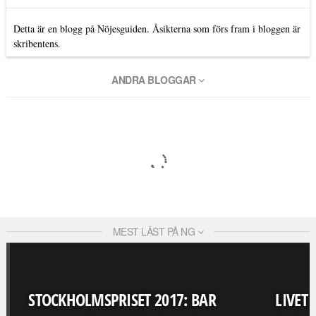
Detta är en blogg på Nöjesguiden. Åsikterna som förs fram i bloggen är
skribentens.
ANDRA BLOGGAR
MEST LÄST PÅ NG
STOCKHOLMSPRISET 2017: BAR
LIVET