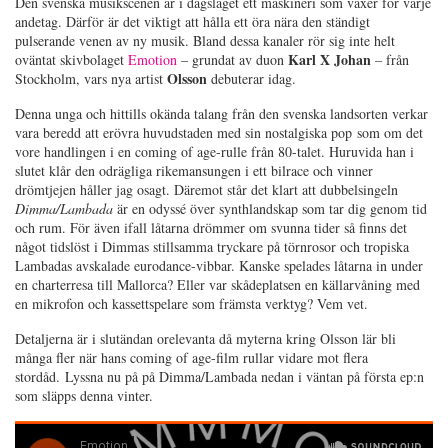
Den svenska musikscenen är i dagsläget ett maskineri som växer för varje
andetag. Därför är det viktigt att hålla ett öra nära den ständigt
pulserande venen av ny musik. Bland dessa kanaler rör sig inte helt
Karl X Johan
oväntat skivbolaget
Emotion
– grundat av duon
– från
Olsson
Stockholm, vars nya artist
debuterar idag.
Denna unga och hittills okända talang från den svenska landsorten verkar
vara beredd att erövra huvudstaden med sin nostalgiska pop som om det
vore handlingen i en coming of age-rulle från 80-talet. Huruvida han i
slutet klår den odrägliga rikemansungen i ett bilrace och vinner
drömtjejen håller jag osagt. Däremot står det klart att dubbelsingeln
Dimma/Lambada
är en odyssé över synthlandskap som tar dig genom tid
och rum. För även ifall låtarna drömmer om svunna tider så finns det
något tidslöst i Dimmas stillsamma tryckare på törnrosor och tropiska
Lambadas avskalade eurodance-vibbar. Kanske spelades låtarna in under
en charterresa till Mallorca? Eller var skådeplatsen en källarvåning med
en mikrofon och kassettspelare som främsta verktyg? Vem vet.
Detaljerna är i slutändan orelevanta då myterna kring Olsson lär bli
många fler när hans coming of age-film rullar vidare mot flera
stordåd. Lyssna nu på på Dimma/Lambada nedan i väntan på första ep:n
som släpps denna vinter.