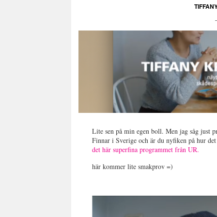
TIFFAN
Lite sen på min egen boll. Men jag såg just
Finnar i Sverige och är du nyfiken på hur de
det här superfina programmet från UR.
här kommer lite smakprov =)