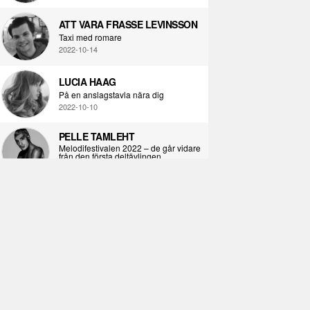
ATT VARA FRASSE LEVINSSON
Taxi med romare
2022-10-14
LUCIA HAAG
På en anslagstavla nära dig
2022-10-10
PELLE TAMLEHT
Melodifestivalen 2022 – de går vidare
från den första deltävlingen
2022-02-02
I KORPENS SKUGGA
Själva definitionen av ondska
2021-06-28
ÖPPNA BOKEN
Kropps-dagbok
2021-06-24
SYNDAFALLET