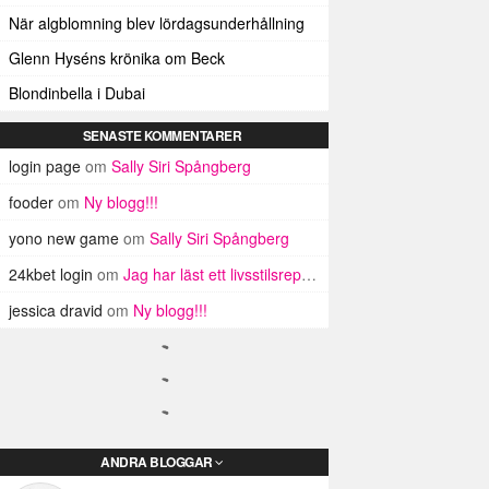
När algblomning blev lördagsunderhållning
Glenn Hyséns krönika om Beck
Blondinbella i Dubai
SENASTE KOMMENTARER
login page
om
Sally Siri Spångberg
fooder
om
Ny blogg!!!
yono new game
om
Sally Siri Spångberg
24kbet login
om
Jag har läst ett livsstilsreportage!
jessica dravid
om
Ny blogg!!!
ANDRA BLOGGAR