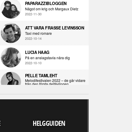
PAPARAZZIBLOGGEN
Något om krig och Margaux Dietz
2022-11-30
ATT VARA FRASSE LEVINSSON
Taxi med romare
2022-10-14
LUCIA HAAG
På en anslagstavla nära dig
2022-10-10
PELLE TAMLEHT
Melodifestivalen 2022 – de går vidare
från den första deltävlingen
2022-02-02
I KORPENS SKUGGA
Själva definitionen av ondska
RECENSION
2021-06-28
LJUDVÄRLDEN 
E
HELGGUIDEN
UPP FINNS N
ÖPPNA BOKEN
ALLA" - DARKS
Kropps-dagbok