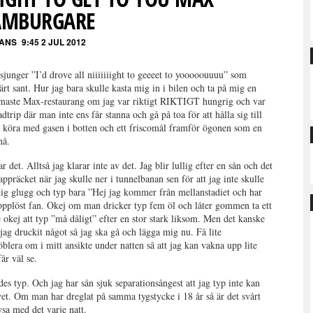
AMBURGARE
ANS
9:45 2 JUL 2012
unger ”I’d drove all niiiiiiight to geeeet to yooooouuuu” som
ärt sant. Hur jag bara skulle kasta mig in i bilen och ta på mig en
ärmaste Max-restaurang om jag var riktigt RIKTIGT hungrig och var
trip där man inte ens får stanna och gå på toa för att hålla sig till
a köra med gasen i botten och ett friscomål framför ögonen som en
 nå.
ar det. Alltså jag klarar inte av det. Jag blir lullig efter en sån och det
rappräcket när jag skulle ner i tunnelbanan sen för att jag inte skulle
mig glugg och typ bara ”Hej jag kommer från mellanstadiet och har
 hopplöst fan. Okej om man dricker typ fem öl och låter gommen ta ett
okej att typ ”må dåligt” efter en stor stark liksom. Men det kanske
 jag druckit något så jag ska gå och lägga mig nu. Få lite
lera om i mitt ansikte under natten så att jag kan vakna upp lite
får väl se.
es typ. Och jag har sån sjuk separationsångest att jag typ inte kan
vet. Om man har dreglat på samma tygstycke i 18 år så är det svårt
 mysa med det varje natt.