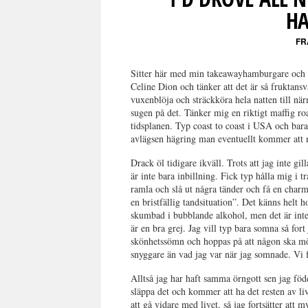
H
FR
Sitter här med min takeawayhamburgare och sj
Celine Dion och tänker att det är så fruktansv
vuxenblöja och sträckköra hela natten till n
sugen på det. Tänker mig en riktigt maffig road
tidsplanen. Typ coast to coast i USA och bar
avlägsen hägring man eventuellt kommer att
Drack öl tidigare ikväll. Trots att jag inte gill
är inte bara inbillning. Fick typ hålla mig i t
ramla och slå ut några tänder och få en char
en bristfällig tandsituation”. Det känns helt
skumbad i bubblande alkohol, men det är inte 
är en bra grej. Jag vill typ bara somna så fort
skönhetssömn och hoppas på att någon ska möb
snyggare än vad jag var när jag somnade. Vi 
Alltså jag har haft samma örngott sen jag född
släppa det och kommer att ha det resten av li
att gå vidare med livet, så jag fortsätter att