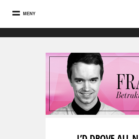
MENY
I’D DROVE ALL 