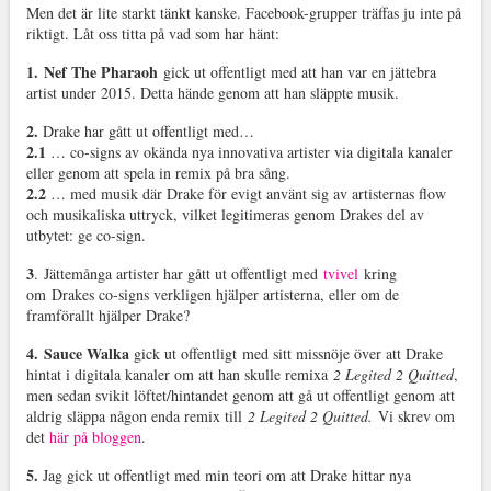
Men det är lite starkt tänkt kanske. Facebook-grupper träffas ju inte på
riktigt. Låt oss titta på vad som har hänt:
1.
Nef The Pharaoh
gick ut offentligt med att han var en jättebra
artist under 2015. Detta hände genom att han släppte musik.
2.
Drake har gått ut offentligt med…
2.1
… co-signs av okända nya innovativa artister via digitala kanaler
eller genom att spela in remix på bra sång.
2.2
… med musik där Drake för evigt använt sig av artisternas flow
och musikaliska uttryck, vilket legitimeras genom Drakes del av
utbytet: ge co-sign.
3
. Jättemånga artister har gått ut offentligt med
tvivel
kring
om Drakes co-signs verkligen hjälper artisterna, eller om de
framförallt hjälper Drake?
4.
Sauce Walka
gick ut offentligt med sitt missnöje över att Drake
hintat i digitala kanaler om att han skulle remixa
2 Legited 2 Quitted
,
men sedan svikit löftet/hintandet genom att gå ut offentligt genom att
aldrig släppa någon enda remix till
2 Legited 2 Quitted.
Vi skrev om
det
här på bloggen
.
5.
Jag gick ut offentligt med min teori om att Drake hittar nya