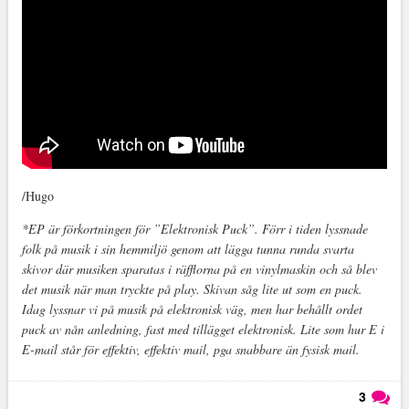
/Hugo
*EP är förkortningen för ”Elektronisk Puck”. Förr i tiden lyssnade
folk på musik i sin hemmiljö genom att lägga tunna runda svarta
skivor där musiken sparatas i räfflorna på en vinylmaskin och så blev
det musik när man tryckte på play. Skivan såg lite ut som en puck.
Idag lyssnar vi på musik på elektronisk väg, men har behållt ordet
puck av nån anledning, fast med tillägget elektronisk. Lite som hur E i
E-mail står för effektiv, effektiv mail, pga snabbare än fysisk mail.
3