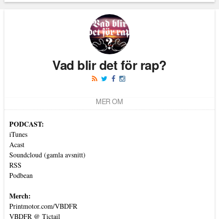
Läs kommentarer (
3
)
Vad blir det för rap?
MER OM
PODCAST:
iTunes
Acast
Soundcloud (gamla avsnitt)
RSS
Podbean
Merch:
Printmotor.com/VBDFR
VBDFR @ Tictail