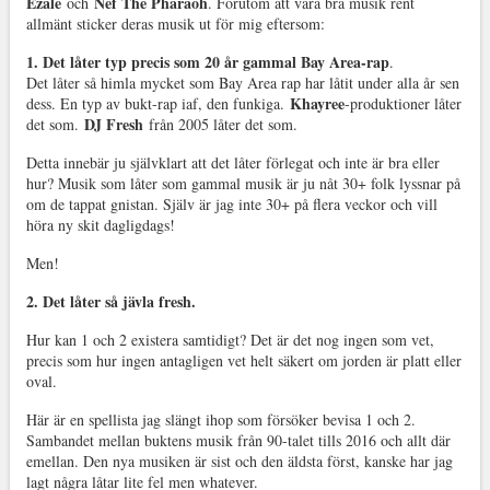
Ezale
Nef The Pharaoh
och
. Förutom att vara bra musik rent
allmänt sticker deras musik ut för mig eftersom:
1. Det låter typ precis som 20 år gammal Bay Area-rap
.
Det låter så himla mycket som Bay Area rap har låtit under alla år sen
Khayree
dess. En typ av bukt-rap iaf, den funkiga.
-produktioner låter
DJ Fresh
det som.
från 2005 låter det som.
Detta innebär ju självklart att det låter förlegat och inte är bra eller
hur? Musik som låter som gammal musik är ju nåt 30+ folk lyssnar på
om de tappat gnistan. Själv är jag inte 30+ på flera veckor och vill
höra ny skit dagligdags!
Men!
2. Det låter så jävla fresh.
Hur kan 1 och 2 existera samtidigt? Det är det nog ingen som vet,
precis som hur ingen antagligen vet helt säkert om jorden är platt eller
oval.
Här är en spellista jag slängt ihop som försöker bevisa 1 och 2.
Sambandet mellan buktens musik från 90-talet tills 2016 och allt där
emellan. Den nya musiken är sist och den äldsta först, kanske har jag
lagt några låtar lite fel men whatever.