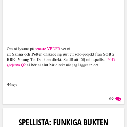
Om ni lyssnat på
senaste VBDFR
vet ni
Sanna
Petter
SOB x
att
och
önskade sig just ett solo-projekt från
RBE
Yhung To
s
. Det kom direkt. Se till att följ min spellista
2017
grejerna Q2
så hör ni sånt här direkt när jag lägger in det.
/Hugo
22
Läs kommentarer (
22
)
SPELLISTA: FUNKIGA BUKTEN