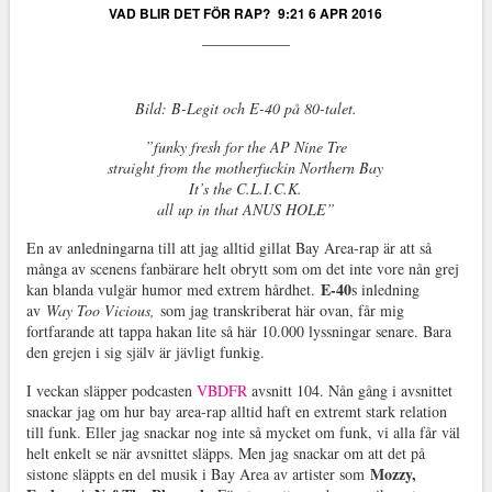
VAD BLIR DET FÖR RAP?
9:21 6 APR 2016
Bild: B-Legit och E-40 på 80-talet.
”funky fresh for the AP Nine Tre
straight from the motherfuckin Northern Bay
It’s the C.L.I.C.K.
all up in that ANUS HOLE”
En av anledningarna till att jag alltid gillat Bay Area-rap är att så
många av scenens fanbärare helt obrytt som om det inte vore nån grej
E-40
kan blanda vulgär humor med extrem hårdhet.
s inledning
av
Way Too Vicious,
som jag transkriberat här ovan, får mig
fortfarande att tappa hakan lite så här 10.000 lyssningar senare. Bara
den grejen i sig själv är jävligt funkig.
I veckan släpper podcasten
VBDFR
avsnitt 104. Nån gång i avsnittet
snackar jag om hur bay area-rap alltid haft en extremt stark relation
till funk. Eller jag snackar nog inte så mycket om funk, vi alla får väl
helt enkelt se när avsnittet släpps. Men jag snackar om att det på
Mozzy,
sistone släppts en del musik i Bay Area av artister som